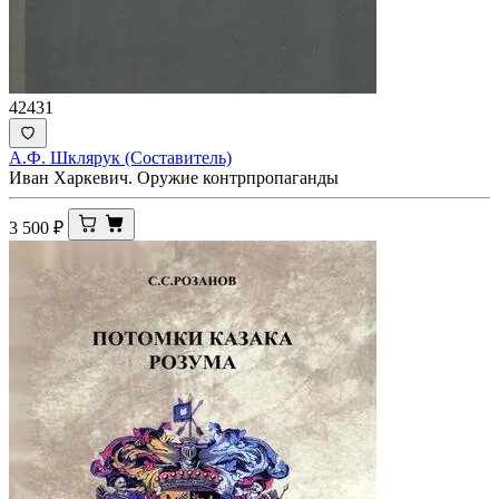
42431
А.Ф. Шклярук (Составитель)
Иван Харкевич. Оружие контрпропаганды
3 500
₽