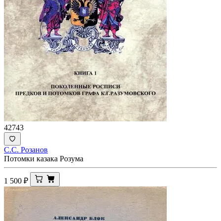
42743
С.С. Розанов
Потомки казака Розума
1 500
₽