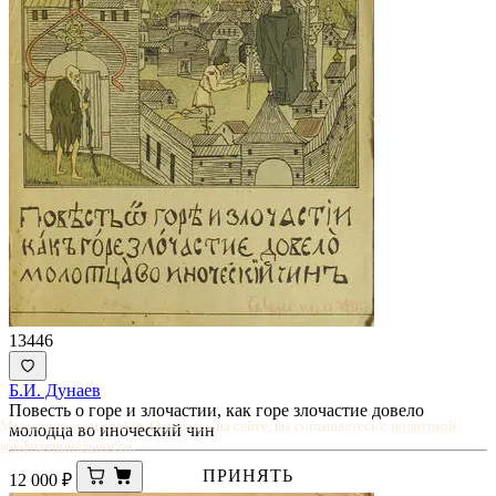
13446
Б.И. Дунаев
Повесть о горе и злочастии, как горе злочастие довело
Мы используем cookie. Оставаясь на сайте, вы соглашаетесь с
политикой
молодца во иноческий чин
конфиденциальности
.
ПРИНЯТЬ
12 000
₽