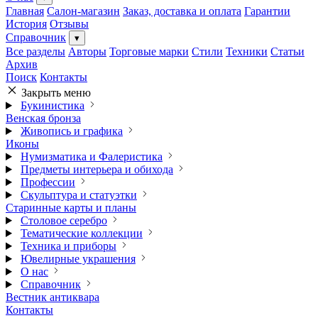
Главная
Салон-магазин
Заказ, доставка и оплата
Гарантии
История
Отзывы
Справочник
▾
Все разделы
Авторы
Торговые марки
Стили
Техники
Статьи
Архив
Поиск
Контакты
Закрыть меню
Букинистика
Венская бронза
Живопись и графика
Иконы
Нумизматика и Фалеристика
Предметы интерьера и обихода
Профессии
Скульптура и статуэтки
Старинные карты и планы
Столовое серебро
Тематические коллекции
Техника и приборы
Ювелирные украшения
О нас
Справочник
Вестник антиквара
Контакты