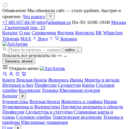
Объявление
Мы обновили сайт — стало удобнее, быстрее и
приятнее.
Что нового
+7 495 657-84-59
info@artantique.ru
Пн–Пт 10:00–19:00
Москва
· Скатертный пер., 15
Каталог
О нас
Справочник
Вестник
Контакты
ВК
WhatsApp
Telegram
MAX
Вход
Корзина
найти →
Показать все результаты по «
»
→
Заказать звонок
Открыть меню
Книги
Венская бронза
Живопись
Иконы
Монеты и медали
Интерьер и быт
Профессии
Скульптура
Карты
Столовое
серебро
Коллекции
Техника
Ювелирные изделия
Каталог
▾
Букинистика
Венская бронза
Живопись и графика
Иконы
Нумизматика и Фалеристика
Предметы интерьера и обихода
Профессии
Скульптура и статуэтки
Старинные карты и
планы
Столовое серебро
Тематические коллекции
Техника и
приборы
Ювелирные украшения
О нас
▾