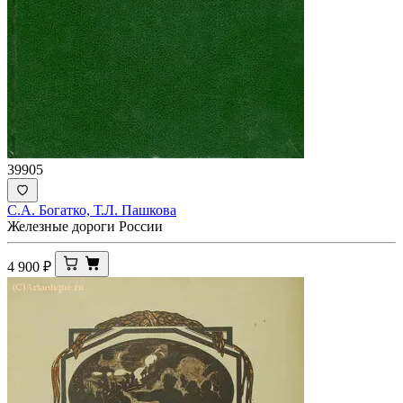
39905
С.А. Богатко, Т.Л. Пашкова
Железные дороги России
4 900
₽