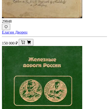
29848
Елагин Дворец
150 000
₽