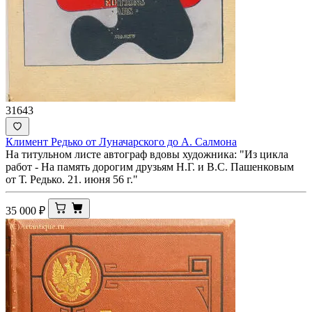
31643
Климент Редько от Луначарского до А. Салмона
На титульном листе автограф вдовы художника: "Из цикла
работ - На память дорогим друзьям Н.Г. и В.С. Пашенковым
от Т. Редько. 21. июня 56 г."
35 000
₽