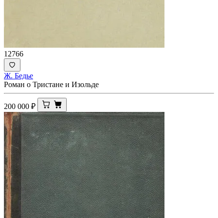
12766
Ж. Бедье
Роман о Тристане и Изольде
200 000
₽