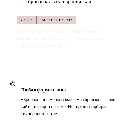
бронзовая ваза европейская
БРОНЗА
ЗАПАДНАЯ ЕВРОПА
Сайт сам понял: материал —
бронза
, регион —
Европа
, и нашёл нужные вазы. Раньше такой
запрос мог не найти ничего.
Любая форма слова
«Бронзовый», «бронзовая», «из бронзы» — для
сайта это одно и то же. Не нужно подбирать
точное написание.