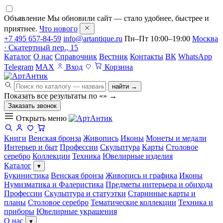
Объявление
Мы обновили сайт — стало удобнее, быстрее и
приятнее.
Что нового
+7 495 657-84-59
info@artantique.ru
Пн–Пт 10:00–19:00
Москва
· Скатертный пер., 15
Каталог
О нас
Справочник
Вестник
Контакты
ВК
WhatsApp
Telegram
MAX
Вход
Корзина
найти →
Показать все результаты по «
»
→
Заказать звонок
Открыть меню
Книги
Венская бронза
Живопись
Иконы
Монеты и медали
Интерьер и быт
Профессии
Скульптура
Карты
Столовое
серебро
Коллекции
Техника
Ювелирные изделия
Каталог
▾
Букинистика
Венская бронза
Живопись и графика
Иконы
Нумизматика и Фалеристика
Предметы интерьера и обихода
Профессии
Скульптура и статуэтки
Старинные карты и
планы
Столовое серебро
Тематические коллекции
Техника и
приборы
Ювелирные украшения
О нас
▾