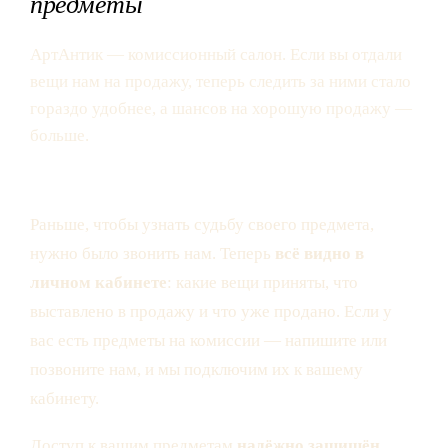
предметы
АртАнтик — комиссионный салон. Если вы отдали
вещи нам на продажу, теперь следить за ними стало
гораздо удобнее, а шансов на хорошую продажу —
больше.
Раньше, чтобы узнать судьбу своего предмета,
нужно было звонить нам. Теперь
всё видно в
личном кабинете
: какие вещи приняты, что
выставлено в продажу и что уже продано. Если у
вас есть предметы на комиссии — напишите или
позвоните нам, и мы подключим их к вашему
кабинету.
Доступ к вашим предметам
надёжно защищён
.