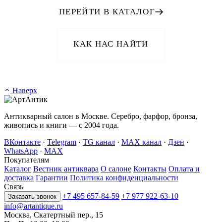
ПЕРЕЙТИ В КАТАЛОГ
КАК НАС НАЙТИ
Наверх
Антикварный салон в Москве. Серебро, фарфор, бронза,
живопись и книги — с 2004 года.
ВКонтакте
·
Telegram
·
TG канал
·
MAX канал
·
Дзен
·
WhatsApp
·
MAX
Покупателям
Каталог
Вестник антиквара
О салоне
Контакты
Оплата и
доставка
Гарантии
Политика конфиденциальности
Связь
+7 495 657-84-59
+7 977 922-63-10
Заказать звонок
info@artantique.ru
Москва, Скатертный пер., 15