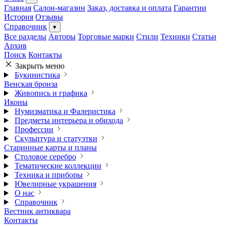
Главная
Салон-магазин
Заказ, доставка и оплата
Гарантии
История
Отзывы
Справочник
▾
Все разделы
Авторы
Торговые марки
Стили
Техники
Статьи
Архив
Поиск
Контакты
Закрыть меню
Букинистика
Венская бронза
Живопись и графика
Иконы
Нумизматика и Фалеристика
Предметы интерьера и обихода
Профессии
Скульптура и статуэтки
Старинные карты и планы
Столовое серебро
Тематические коллекции
Техника и приборы
Ювелирные украшения
О нас
Справочник
Вестник антиквара
Контакты