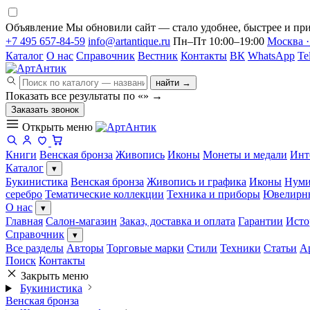
Объявление
Мы обновили сайт — стало удобнее, быстрее и при
+7 495 657-84-59
info@artantique.ru
Пн–Пт 10:00–19:00
Москва ·
Каталог
О нас
Справочник
Вестник
Контакты
ВК
WhatsApp
Te
найти →
Показать все результаты по «
»
→
Заказать звонок
Открыть меню
Книги
Венская бронза
Живопись
Иконы
Монеты и медали
Инт
Каталог
▾
Букинистика
Венская бронза
Живопись и графика
Иконы
Нуми
серебро
Тематические коллекции
Техника и приборы
Ювелирн
О нас
▾
Главная
Салон-магазин
Заказ, доставка и оплата
Гарантии
Исто
Справочник
▾
Все разделы
Авторы
Торговые марки
Стили
Техники
Статьи
А
Поиск
Контакты
Закрыть меню
Букинистика
Венская бронза