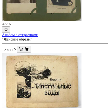
47797
Альбом с открытками
"Женские образы"
12 400
₽