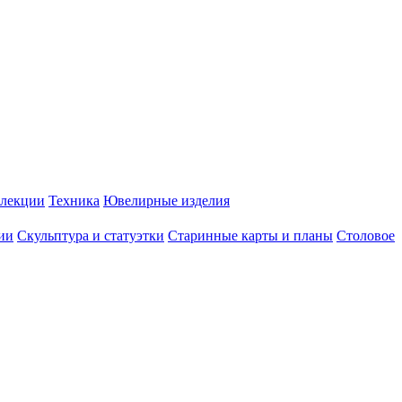
лекции
Техника
Ювелирные изделия
ии
Скульптура и статуэтки
Старинные карты и планы
Столовое