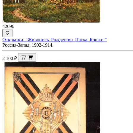
42696
Открытки. "Живопись. Рождество. Пасха. Кошки."
Россия-Запад. 1902-1914.
2 100
₽