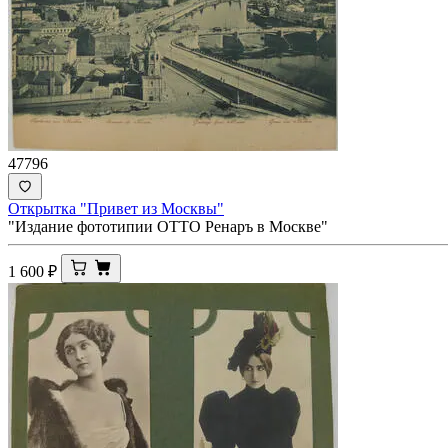
47796
Открытка "Привет из Москвы"
"Издание фототипии ОТТО Ренаръ в Москве"
1 600
₽