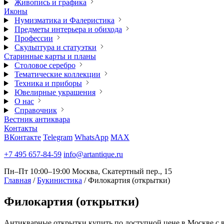
Живопись и графика
Иконы
Нумизматика и Фалеристика
Предметы интерьера и обихода
Профессии
Скульптура и статуэтки
Старинные карты и планы
Столовое серебро
Тематические коллекции
Техника и приборы
Ювелирные украшения
О нас
Справочник
Вестник антиквара
Контакты
ВКонтакте
Telegram
WhatsApp
MAX
+7 495 657-84-59
info@artantique.ru
Пн–Пт 10:00–19:00
Москва, Скатертный пер., 15
Главная
/
Букинистика
/
Филокартия (открытки)
Филокартия
(открытки)
Антикварные открытки купить по доступной цене в Москве с 