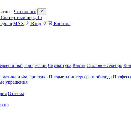
ятнее.
Что нового
 Скатертный пер., 15
legram
MAX
Вход
Корзина
ерьер и быт
Профессии
Скульптура
Карты
Столовое серебро
Кол
зматика и Фалеристика
Предметы интерьера и обихода
Професс
ые украшения
рия
Отзывы
рхив