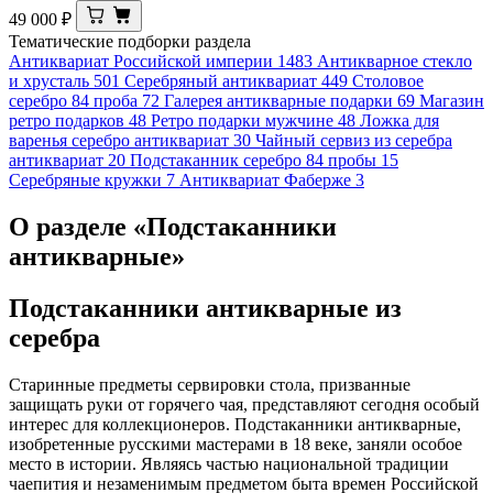
49 000
₽
Тематические подборки раздела
Антиквариат Российской империи
1483
Антикварное стекло
и хрусталь
501
Серебряный антиквариат
449
Столовое
серебро 84 проба
72
Галерея антикварные подарки
69
Магазин
ретро подарков
48
Ретро подарки мужчине
48
Ложка для
варенья серебро антиквариат
30
Чайный сервиз из серебра
антиквариат
20
Подстаканник серебро 84 пробы
15
Серебряные кружки
7
Антиквариат Фаберже
3
О разделе «Подстаканники
антикварные»
Подстаканники антикварные из
серебра
Старинные предметы сервировки стола, призванные
защищать руки от горячего чая, представляют сегодня особый
интерес для коллекционеров. Подстаканники антикварные,
изобретенные русскими мастерами в 18 веке, заняли особое
место в истории. Являясь частью национальной традиции
чаепития и незаменимым предметом быта времен Российской