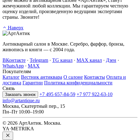
цене можно в антикварном салоне «АртАнтик», станут
жемчужиной любой коллекции. Мы гарантируем честную
оценку изделий, произведенную ведущими экспертами
страны. Звоните!
Наверх
Антикварный салон в Москве. Серебро, фарфор, бронза,
живопись и книги — с 2004 года.
ВКонтакте
·
Telegram
·
TG канал
·
MAX канал
·
Дзен
·
WhatsApp
·
MAX
Покупателям
Каталог
Вестник антиквара
О салоне
Контакты
Оплата и
доставка
Гарантии
Политика конфиденциальности
Связь
+7 495 657-84-59
+7 977 922-63-10
Заказать звонок
info@artantique.ru
Москва, Скатертный пер., 15
Пн–Пт 10:00–19:00
© 2026 АртАнтик. Москва.
YA·METRIKA