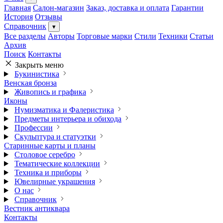
Главная
Салон-магазин
Заказ, доставка и оплата
Гарантии
История
Отзывы
Справочник
▾
Все разделы
Авторы
Торговые марки
Стили
Техники
Статьи
Архив
Поиск
Контакты
Закрыть меню
Букинистика
Венская бронза
Живопись и графика
Иконы
Нумизматика и Фалеристика
Предметы интерьера и обихода
Профессии
Скульптура и статуэтки
Старинные карты и планы
Столовое серебро
Тематические коллекции
Техника и приборы
Ювелирные украшения
О нас
Справочник
Вестник антиквара
Контакты