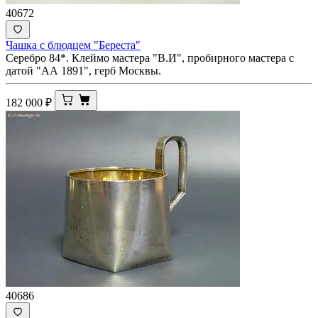
40672
Чашка с блюдцем "Береста"
Серебро 84*. Клеймо мастера "В.И", пробирного мастера с
датой "АА 1891", герб Москвы.
182 000
₽
40686