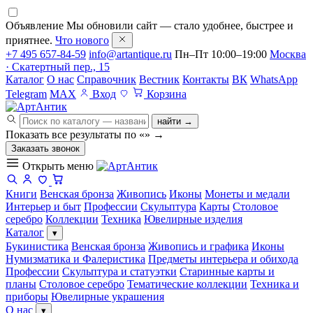
Объявление
Мы обновили сайт — стало удобнее, быстрее и
приятнее.
Что нового
+7 495 657-84-59
info@artantique.ru
Пн–Пт 10:00–19:00
Москва
· Скатертный пер., 15
Каталог
О нас
Справочник
Вестник
Контакты
ВК
WhatsApp
Telegram
MAX
Вход
Корзина
найти →
Показать все результаты по «
»
→
Заказать звонок
Открыть меню
Книги
Венская бронза
Живопись
Иконы
Монеты и медали
Интерьер и быт
Профессии
Скульптура
Карты
Столовое
серебро
Коллекции
Техника
Ювелирные изделия
Каталог
▾
Букинистика
Венская бронза
Живопись и графика
Иконы
Нумизматика и Фалеристика
Предметы интерьера и обихода
Профессии
Скульптура и статуэтки
Старинные карты и
планы
Столовое серебро
Тематические коллекции
Техника и
приборы
Ювелирные украшения
О нас
▾