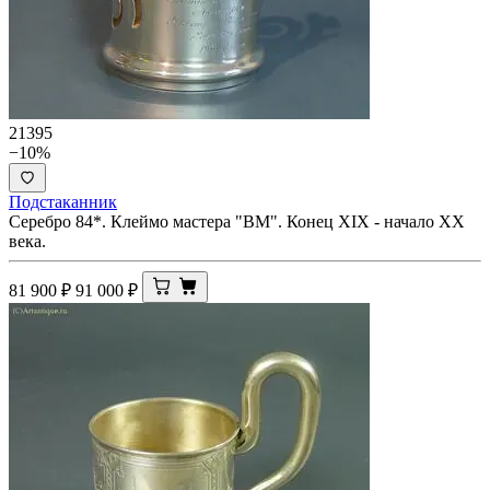
21395
−10%
Подстаканник
Серебро 84*. Клеймо мастера "ВМ". Конец XIX - начало ХХ
века.
81 900
₽
91 000
₽