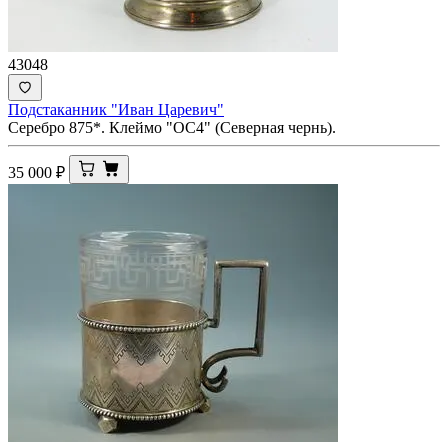
43048
Подстаканник "Иван Царевич"
Серебро 875*. Клеймо "ОС4" (Северная чернь).
35 000
₽