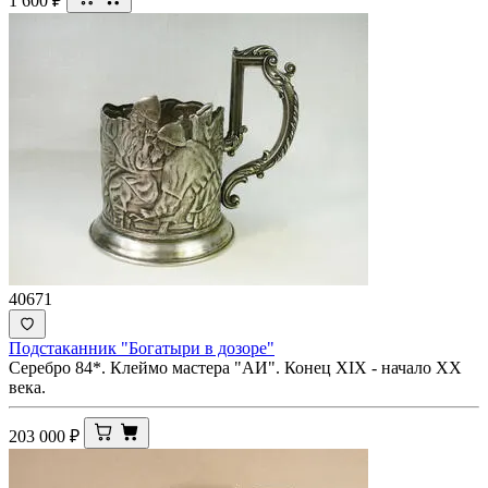
1 600
₽
40671
Подстаканник "Богатыри в дозоре"
Серебро 84*. Клеймо мастера "АИ". Конец XIX - начало ХХ
века.
203 000
₽