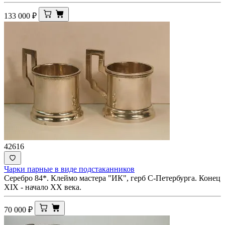
133 000
₽
42616
Чарки парные в виде подстаканников
Серебро 84*. Клеймо мастера "ИК", герб С-Петербурга. Конец
XIX - начало ХХ века.
70 000
₽