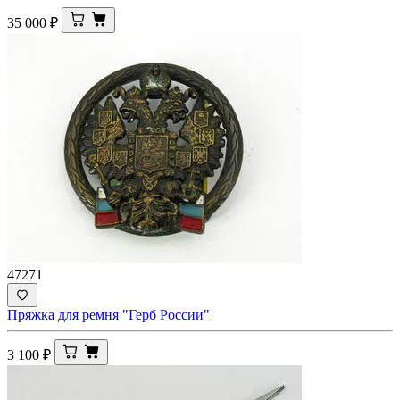
35 000
₽
47271
Пряжка для ремня "Герб России"
3 100
₽