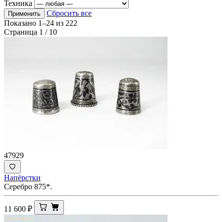
Техника
Сбросить все
Применить
Показано
1–24
из
222
Страница 1 / 10
47929
Напёрстки
Серебро 875*.
11 600
₽