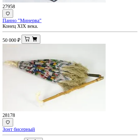
27958
Панно "Минерва"
Конец XIX века.
50 000
₽
28178
Зонт бисерный