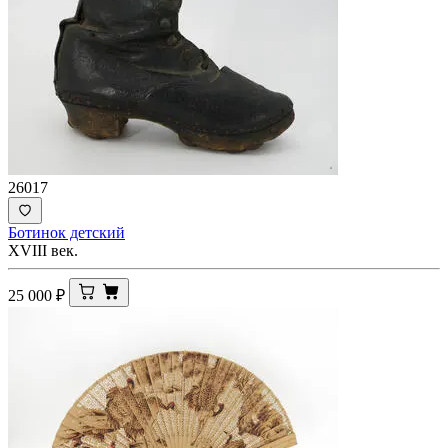
26017
Ботинок детский
XVIII век.
25 000
₽