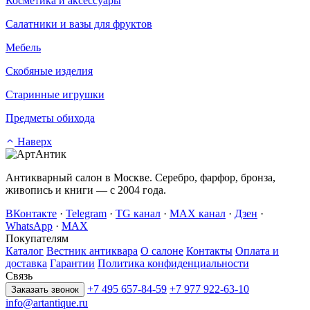
Косметика и аксессуары
Салатники и вазы для фруктов
Мебель
Скобяные изделия
Старинные игрушки
Предметы обихода
Наверх
Антикварный салон в Москве. Серебро, фарфор, бронза,
живопись и книги — с 2004 года.
ВКонтакте
·
Telegram
·
TG канал
·
MAX канал
·
Дзен
·
WhatsApp
·
MAX
Покупателям
Каталог
Вестник антиквара
О салоне
Контакты
Оплата и
доставка
Гарантии
Политика конфиденциальности
Связь
+7 495 657-84-59
+7 977 922-63-10
Заказать звонок
info@artantique.ru