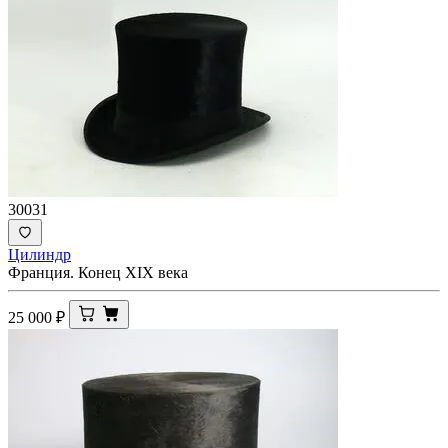
30031
Цилиндр
Франция. Конец ХIХ века
25 000
₽