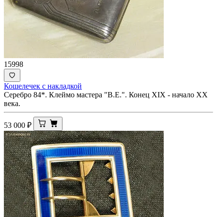
15998
Кошелечек с накладкой
Серебро 84*. Клеймо мастера "В.Е.". Конец XIX - начало ХХ
века.
53 000
₽