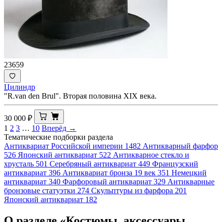
23659
Цилиндр
"R.van den Brul". Вторая половина XIX века.
30 000
₽
1
2
3
…
10
Вперёд →
Тематические подборки раздела
Антиквариат Российской империи
1482
Антикварный фарфор
526
Японский антиквариат
522
Антикварное стекло и
хрусталь
501
Серебряный антиквариат
449
Французский
антиквариат
396
Антиквариат бронза 19 век
351
Немецкий
антиквариат
340
Фарфоровый антиквариат
329
Антикварные
бронзовые статуэтки
274
Скульптуры из фарфора
201
Японский антиквариат
182
О разделе «Костюмы, аксессуары,