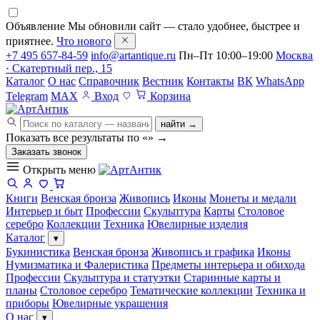
Объявление
Мы обновили сайт — стало удобнее, быстрее и
приятнее.
Что нового
+7 495 657-84-59
info@artantique.ru
Пн–Пт 10:00–19:00
Москва
· Скатертный пер., 15
Каталог
О нас
Справочник
Вестник
Контакты
ВК
WhatsApp
Telegram
MAX
Вход
Корзина
найти →
Показать все результаты по «
»
→
Заказать звонок
Открыть меню
Книги
Венская бронза
Живопись
Иконы
Монеты и медали
Интерьер и быт
Профессии
Скульптура
Карты
Столовое
серебро
Коллекции
Техника
Ювелирные изделия
Каталог
▾
Букинистика
Венская бронза
Живопись и графика
Иконы
Нумизматика и Фалеристика
Предметы интерьера и обихода
Профессии
Скульптура и статуэтки
Старинные карты и
планы
Столовое серебро
Тематические коллекции
Техника и
приборы
Ювелирные украшения
О нас
▾