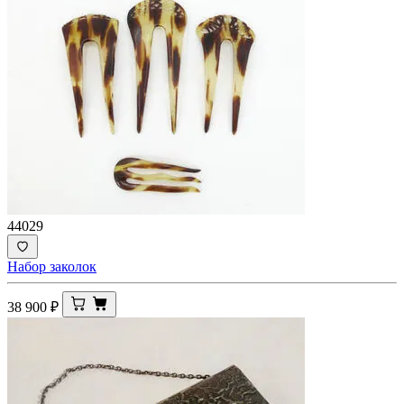
44029
Набор заколок
38 900
₽