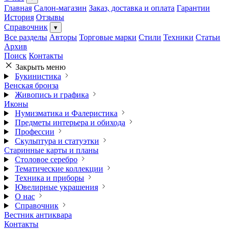
Главная
Салон-магазин
Заказ, доставка и оплата
Гарантии
История
Отзывы
Справочник
▾
Все разделы
Авторы
Торговые марки
Стили
Техники
Статьи
Архив
Поиск
Контакты
Закрыть меню
Букинистика
Венская бронза
Живопись и графика
Иконы
Нумизматика и Фалеристика
Предметы интерьера и обихода
Профессии
Скульптура и статуэтки
Старинные карты и планы
Столовое серебро
Тематические коллекции
Техника и приборы
Ювелирные украшения
О нас
Справочник
Вестник антиквара
Контакты