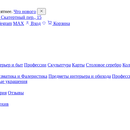
ятнее.
Что нового
 Скатертный пер., 15
legram
MAX
Вход
Корзина
ерьер и быт
Профессии
Скульптура
Карты
Столовое серебро
Кол
зматика и Фалеристика
Предметы интерьера и обихода
Професс
ые украшения
рия
Отзывы
рхив