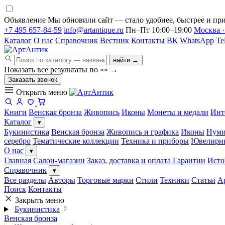
Объявление
Мы обновили сайт — стало удобнее, быстрее и при
+7 495 657-84-59
info@artantique.ru
Пн–Пт 10:00–19:00
Москва ·
Каталог
О нас
Справочник
Вестник
Контакты
ВК
WhatsApp
Te
найти →
Показать все результаты по «
»
→
Заказать звонок
Открыть меню
Книги
Венская бронза
Живопись
Иконы
Монеты и медали
Инт
Каталог
▾
Букинистика
Венская бронза
Живопись и графика
Иконы
Нуми
серебро
Тематические коллекции
Техника и приборы
Ювелирн
О нас
▾
Главная
Салон-магазин
Заказ, доставка и оплата
Гарантии
Исто
Справочник
▾
Все разделы
Авторы
Торговые марки
Стили
Техники
Статьи
А
Поиск
Контакты
Закрыть меню
Букинистика
Венская бронза