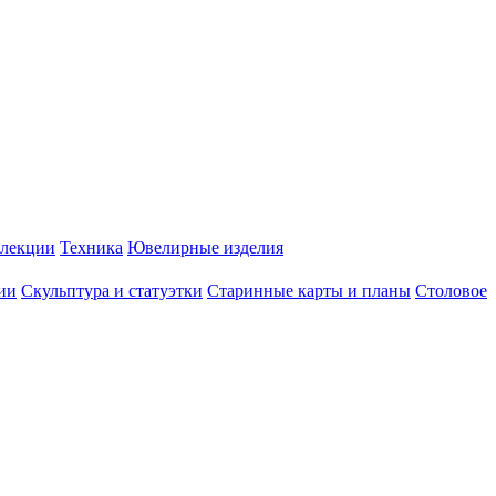
лекции
Техника
Ювелирные изделия
ии
Скульптура и статуэтки
Старинные карты и планы
Столовое