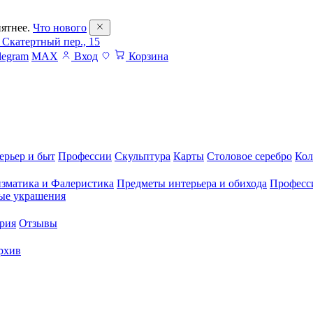
ятнее.
Что нового
 Скатертный пер., 15
legram
MAX
Вход
Корзина
ерьер и быт
Профессии
Скульптура
Карты
Столовое серебро
Кол
зматика и Фалеристика
Предметы интерьера и обихода
Професс
ые украшения
рия
Отзывы
рхив