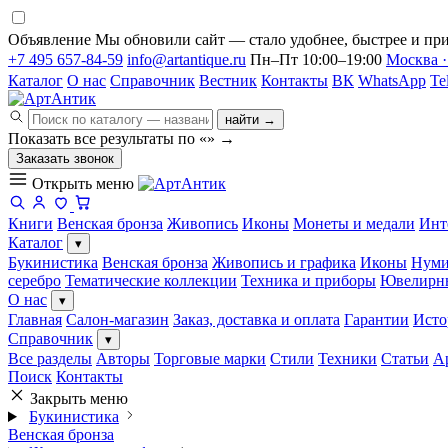
Объявление
Мы обновили сайт — стало удобнее, быстрее и при
+7 495 657-84-59
info@artantique.ru
Пн–Пт 10:00–19:00
Москва ·
Каталог
О нас
Справочник
Вестник
Контакты
ВК
WhatsApp
Te
найти →
Показать все результаты по «
»
→
Заказать звонок
Открыть меню
Книги
Венская бронза
Живопись
Иконы
Монеты и медали
Инт
Каталог
▾
Букинистика
Венская бронза
Живопись и графика
Иконы
Нуми
серебро
Тематические коллекции
Техника и приборы
Ювелирн
О нас
▾
Главная
Салон-магазин
Заказ, доставка и оплата
Гарантии
Исто
Справочник
▾
Все разделы
Авторы
Торговые марки
Стили
Техники
Статьи
А
Поиск
Контакты
Закрыть меню
Букинистика
Венская бронза