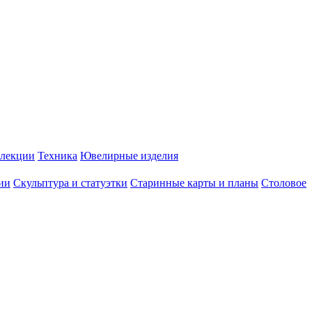
лекции
Техника
Ювелирные изделия
ии
Скульптура и статуэтки
Старинные карты и планы
Столовое