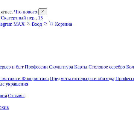
ятнее.
Что нового
 Скатертный пер., 15
legram
MAX
Вход
Корзина
ерьер и быт
Профессии
Скульптура
Карты
Столовое серебро
Кол
зматика и Фалеристика
Предметы интерьера и обихода
Професс
ые украшения
рия
Отзывы
рхив