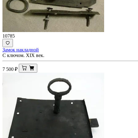
10785
Замок накладной
С ключом. XIX век.
7 500
₽