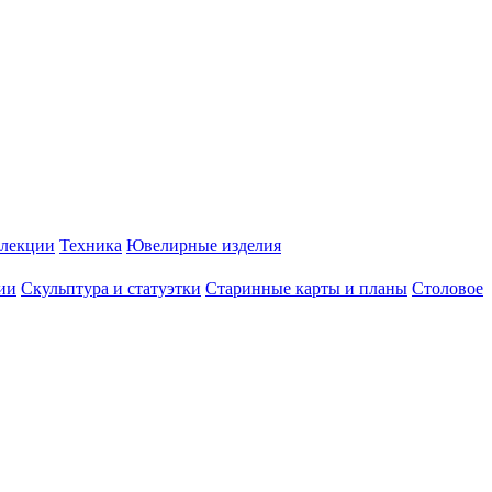
лекции
Техника
Ювелирные изделия
ии
Скульптура и статуэтки
Старинные карты и планы
Столовое