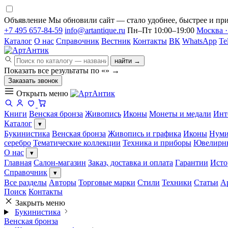
Объявление
Мы обновили сайт — стало удобнее, быстрее и при
+7 495 657-84-59
info@artantique.ru
Пн–Пт 10:00–19:00
Москва ·
Каталог
О нас
Справочник
Вестник
Контакты
ВК
WhatsApp
Te
найти →
Показать все результаты по «
»
→
Заказать звонок
Открыть меню
Книги
Венская бронза
Живопись
Иконы
Монеты и медали
Инт
Каталог
▾
Букинистика
Венская бронза
Живопись и графика
Иконы
Нуми
серебро
Тематические коллекции
Техника и приборы
Ювелирн
О нас
▾
Главная
Салон-магазин
Заказ, доставка и оплата
Гарантии
Исто
Справочник
▾
Все разделы
Авторы
Торговые марки
Стили
Техники
Статьи
А
Поиск
Контакты
Закрыть меню
Букинистика
Венская бронза