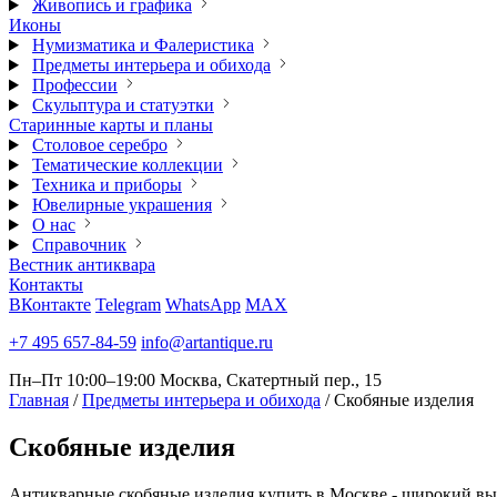
Живопись и графика
Иконы
Нумизматика и Фалеристика
Предметы интерьера и обихода
Профессии
Скульптура и статуэтки
Старинные карты и планы
Столовое серебро
Тематические коллекции
Техника и приборы
Ювелирные украшения
О нас
Справочник
Вестник антиквара
Контакты
ВКонтакте
Telegram
WhatsApp
MAX
+7 495 657-84-59
info@artantique.ru
Пн–Пт 10:00–19:00
Москва, Скатертный пер., 15
Главная
/
Предметы интерьера и обихода
/
Скобяные изделия
Скобяные
изделия
Антикварные скобяные изделия купить в Москве - широкий выб