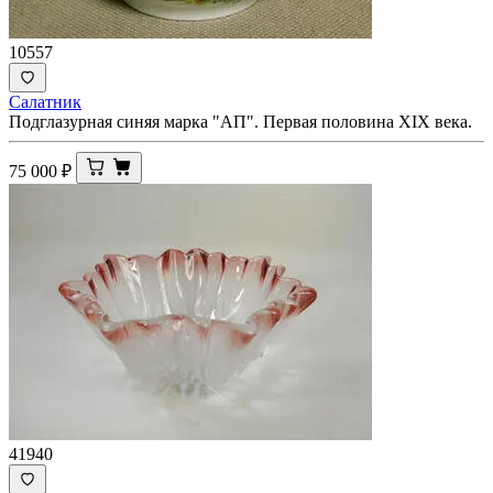
10557
Салатник
Подглазурная синяя марка "АП". Первая половина XIX века.
75 000
₽
41940