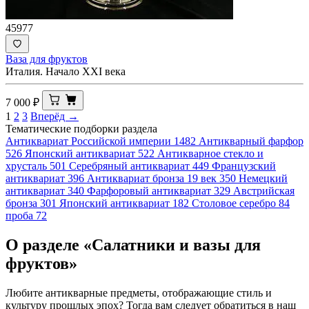
45977
Ваза для фруктов
Италия. Начало XXI века
7 000
₽
1
2
3
Вперёд →
Тематические подборки раздела
Антиквариат Российской империи
1482
Антикварный фарфор
526
Японский антиквариат
522
Антикварное стекло и
хрусталь
501
Серебряный антиквариат
449
Французский
антиквариат
396
Антиквариат бронза 19 век
350
Немецкий
антиквариат
340
Фарфоровый антиквариат
329
Австрийская
бронза
301
Японский антиквариат
182
Столовое серебро 84
проба
72
О разделе «Салатники и вазы для
фруктов»
Любите антикварные предметы, отображающие стиль и
культуру прошлых эпох? Тогда вам следует обратиться в наш