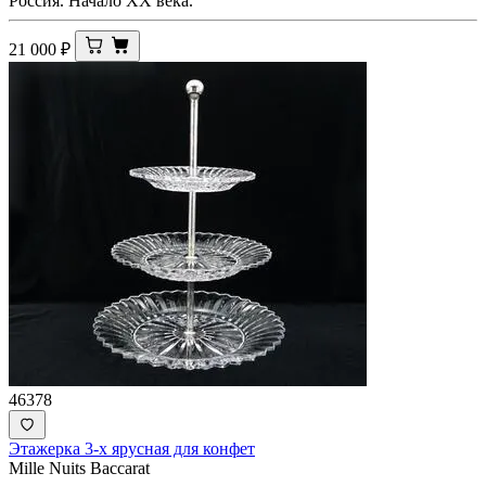
Россия. Начало XX века.
21 000
₽
46378
Этажерка 3-х ярусная для конфет
Mille Nuits Bacсаrat