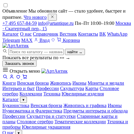
Объявление
Мы обновили сайт — стало удобнее, быстрее и
приятнее.
Что нового
+7 495 657-84-59
info@artantique.ru
Пн–Пт 10:00–19:00
Москва
· Скатертный пер., 15
Каталог
О нас
Справочник
Вестник
Контакты
ВК
WhatsApp
Telegram
MAX
Вход
Корзина
найти →
Показать все результаты по «
»
→
Заказать звонок
Открыть меню
Книги
Венская бронза
Живопись
Иконы
Монеты и медали
Интерьер и быт
Профессии
Скульптура
Карты
Столовое
серебро
Коллекции
Техника
Ювелирные изделия
Каталог
▾
Букинистика
Венская бронза
Живопись и графика
Иконы
Нумизматика и Фалеристика
Предметы интерьера и обихода
Профессии
Скульптура и статуэтки
Старинные карты и
планы
Столовое серебро
Тематические коллекции
Техника и
приборы
Ювелирные украшения
О нас
▾