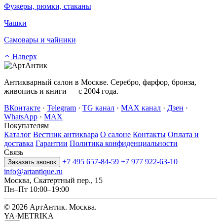
Фужеры, рюмки, стаканы
Чашки
Самовары и чайники
Наверх
Антикварный салон в Москве. Серебро, фарфор, бронза,
живопись и книги — с 2004 года.
ВКонтакте
·
Telegram
·
TG канал
·
MAX канал
·
Дзен
·
WhatsApp
·
MAX
Покупателям
Каталог
Вестник антиквара
О салоне
Контакты
Оплата и
доставка
Гарантии
Политика конфиденциальности
Связь
+7 495 657-84-59
+7 977 922-63-10
Заказать звонок
info@artantique.ru
Москва, Скатертный пер., 15
Пн–Пт 10:00–19:00
© 2026 АртАнтик. Москва.
YA·METRIKA