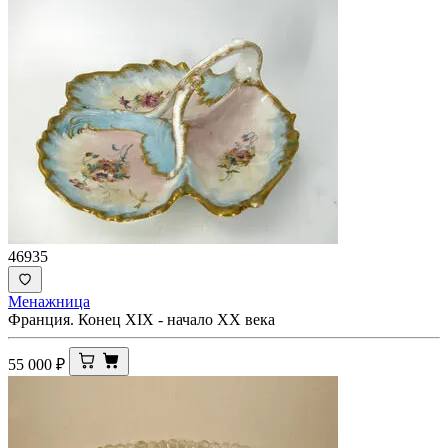
46935
Менажница
Франция. Конец ХIХ - начало ХХ века
55 000
₽