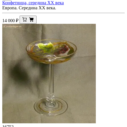
Конфетница, середина XX века
Европа. Середина ХХ века.
14 000
₽
16752