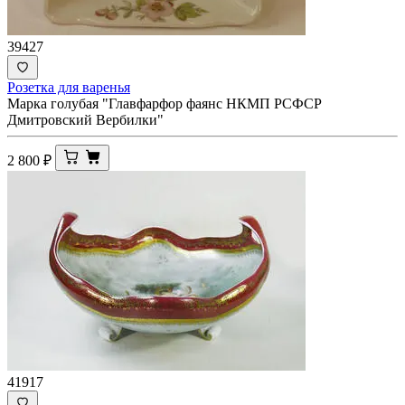
39427
Розетка для варенья
Марка голубая "Главфарфор фаянс НКМП РСФСР
Дмитровский Вербилки"
2 800
₽
41917