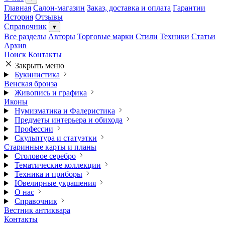
Главная
Салон-магазин
Заказ, доставка и оплата
Гарантии
История
Отзывы
Справочник
▾
Все разделы
Авторы
Торговые марки
Стили
Техники
Статьи
Архив
Поиск
Контакты
Закрыть меню
Букинистика
Венская бронза
Живопись и графика
Иконы
Нумизматика и Фалеристика
Предметы интерьера и обихода
Профессии
Скульптура и статуэтки
Старинные карты и планы
Столовое серебро
Тематические коллекции
Техника и приборы
Ювелирные украшения
О нас
Справочник
Вестник антиквара
Контакты