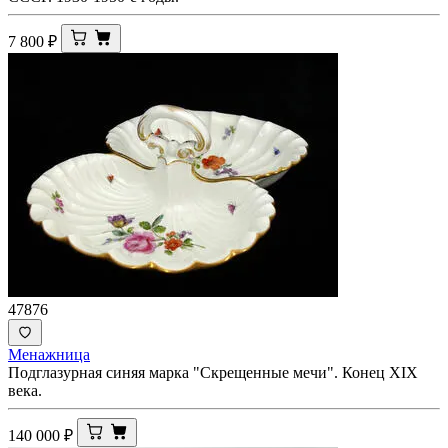
7 800
₽
47876
Менажница
Подглазурная синяя марка "Скрещенные мечи". Конец XIX
века.
140 000
₽