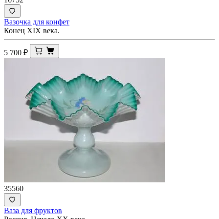
Вазочка для конфет
Конец XIX века.
5 700
₽
35560
Ваза для фруктов