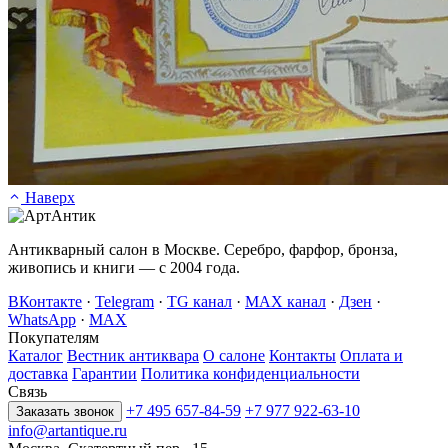
Наверх
Антикварный салон в Москве. Серебро, фарфор, бронза,
живопись и книги — с 2004 года.
ВКонтакте
·
Telegram
·
TG канал
·
MAX канал
·
Дзен
·
WhatsApp
·
MAX
Покупателям
Каталог
Вестник антиквара
О салоне
Контакты
Оплата и
доставка
Гарантии
Политика конфиденциальности
Связь
+7 495 657-84-59
+7 977 922-63-10
Заказать звонок
info@artantique.ru