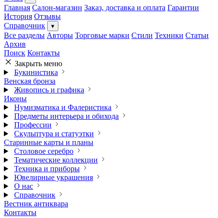
Главная
Салон-магазин
Заказ, доставка и оплата
Гарантии
История
Отзывы
Справочник
▾
Все разделы
Авторы
Торговые марки
Стили
Техники
Статьи
Архив
Поиск
Контакты
Закрыть меню
Букинистика
Венская бронза
Живопись и графика
Иконы
Нумизматика и Фалеристика
Предметы интерьера и обихода
Профессии
Скульптура и статуэтки
Старинные карты и планы
Столовое серебро
Тематические коллекции
Техника и приборы
Ювелирные украшения
О нас
Справочник
Вестник антиквара
Контакты