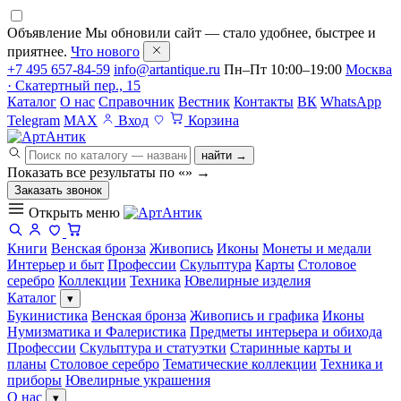
Объявление
Мы обновили сайт — стало удобнее, быстрее и
приятнее.
Что нового
+7 495 657-84-59
info@artantique.ru
Пн–Пт 10:00–19:00
Москва
· Скатертный пер., 15
Каталог
О нас
Справочник
Вестник
Контакты
ВК
WhatsApp
Telegram
MAX
Вход
Корзина
найти →
Показать все результаты по «
»
→
Заказать звонок
Открыть меню
Книги
Венская бронза
Живопись
Иконы
Монеты и медали
Интерьер и быт
Профессии
Скульптура
Карты
Столовое
серебро
Коллекции
Техника
Ювелирные изделия
Каталог
▾
Букинистика
Венская бронза
Живопись и графика
Иконы
Нумизматика и Фалеристика
Предметы интерьера и обихода
Профессии
Скульптура и статуэтки
Старинные карты и
планы
Столовое серебро
Тематические коллекции
Техника и
приборы
Ювелирные украшения
О нас
▾