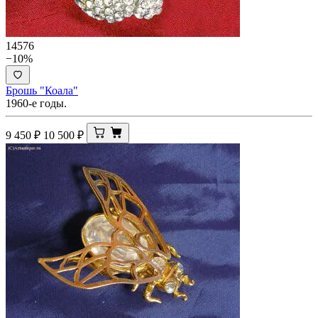
14576
−10%
Брошь "Коала"
1960-е годы.
9 450
₽
10 500
₽