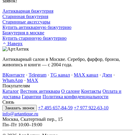
заявок!
Антикварная бижутерия
Старинная бижутерия
Старинные аксессуары
Купить антикварную бижутерию
Бижутерия в москве
Купить старинную бижутерию
Наверх
Антикварный салон в Москве. Серебро, фарфор, бронза,
живопись и книги — с 2004 года.
ВКонтакте
·
Telegram
·
TG канал
·
MAX канал
·
Дзен
·
WhatsApp
·
MAX
Покупателям
Каталог
Вестник антиквара
О салоне
Контакты
Оплата и
доставка
Гарантии
Политика конфиденциальности
Связь
+7 495 657-84-59
+7 977 922-63-10
Заказать звонок
info@artantique.ru
Москва, Скатертный пер., 15
Пн–Пт 10:00–19:00