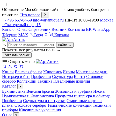
Объявление
Мы обновили сайт — стало удобнее, быстрее и
приятнее.
Что нового
+7 495 657-84-59
info@artantique.ru
Пн–Пт 10:00–19:00
Москва
· Скатертный пер., 15
Каталог
О нас
Справочник
Вестник
Контакты
ВК
WhatsApp
Telegram
MAX
Вход
Корзина
найти →
Показать все результаты по «
»
→
Заказать звонок
Открыть меню
Книги
Венская бронза
Живопись
Иконы
Монеты и медали
Интерьер и быт
Профессии
Скульптура
Карты
Столовое
серебро
Коллекции
Техника
Ювелирные изделия
Каталог
▾
Букинистика
Венская бронза
Живопись и графика
Иконы
Нумизматика и Фалеристика
Предметы интерьера и обихода
Профессии
Скульптура и статуэтки
Старинные карты и
планы
Столовое серебро
Тематические коллекции
Техника и
приборы
Ювелирные украшения
О нас
▾