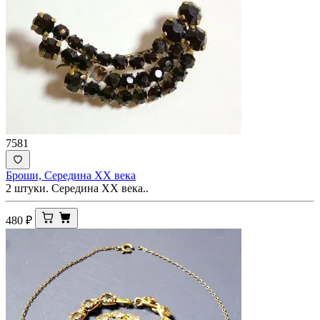
7581
Броши, Середина ХХ века
2 штуки. Середина ХХ века..
480
₽