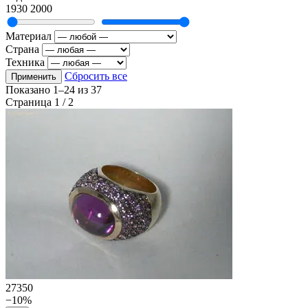
1930
2000
Материал
Страна
Техника
Сбросить все
Применить
Показано
1–24
из
37
Страница 1 / 2
27350
−10%