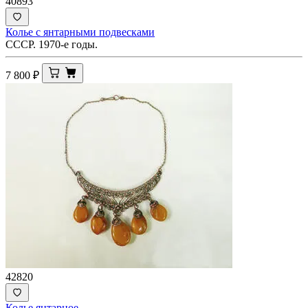
40893
Колье с янтарными подвесками
СССР. 1970-е годы.
7 800
₽
42820
Колье янтарное