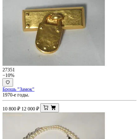
27351
−10%
Брошь "Замок"
1970-е годы.
10 800
₽
12 000
₽