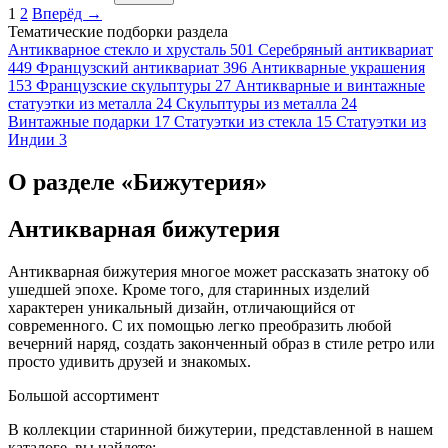
1
2
Вперёд →
Тематические подборки раздела
Антикварное стекло и хрусталь
501
Серебряный антиквариат
449
Французский антиквариат
396
Антикварные украшения
153
Французские скульптуры
27
Антикварные и винтажные
статуэтки из металла
24
Скульптуры из металла
24
Винтажные подарки
17
Статуэтки из стекла
15
Статуэтки из
Индии
3
О разделе «Бижутерия»
Антикварная бижутерия
Антикварная бижутерия многое может рассказать знатоку об
ушедшей эпохе. Кроме того, для старинных изделий
характерен уникальный дизайн, отличающийся от
современного. С их помощью легко преобразить любой
вечерний наряд, создать законченный образ в стиле ретро или
просто удивить друзей и знакомых.
Большой ассортимент
В коллекции старинной бижутерии, представленной в нашем
каталоге, вы найдете: