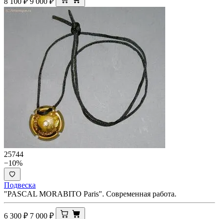
8 100
₽
9 000
₽
25744
−10%
Подвеска
"PASCAL MORABITO Paris". Современная работа.
6 300
₽
7 000
₽