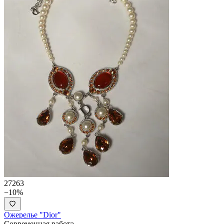
27263
−10%
Ожерелье "Dior"
Современная работа.