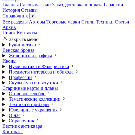
Главная
Салон-магазин
Заказ, доставка и оплата
Гарантии
История
Отзывы
Справочник
▾
Все разделы
Авторы
Торговые марки
Стили
Техники
Статьи
Архив
Поиск
Контакты
Закрыть меню
Букинистика
Венская бронза
Живопись и графика
Иконы
Нумизматика и Фалеристика
Предметы интерьера и обихода
Профессии
Скульптура и статуэтки
Старинные карты и планы
Столовое серебро
Тематические коллекции
Техника и приборы
Ювелирные украшения
О нас
Справочник
Вестник антиквара
Контакты