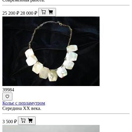
25 200
₽
28 000
₽
39984
Колье с перламутром
Середина ХХ века.
3 500
₽