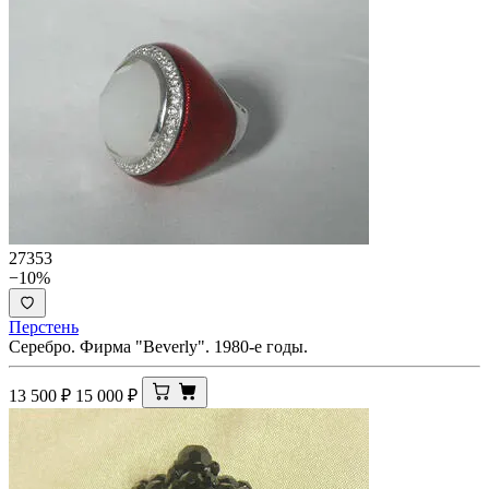
27353
−10%
Перстень
Серебро. Фирма "Beverly". 1980-е годы.
13 500
₽
15 000
₽