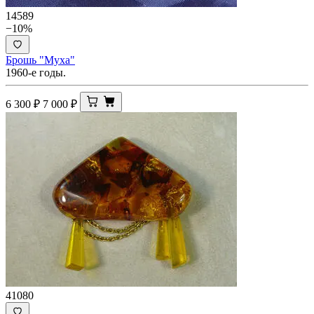
14589
−10%
Брошь "Муха"
1960-е годы.
6 300
₽
7 000
₽
41080