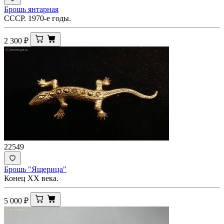
Брошь янтарная
СССР. 1970-е годы.
2 300
₽
22549
Брошь "Ящерица"
Конец XX века.
5 000
₽