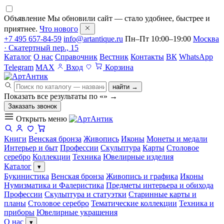
Объявление
Мы обновили сайт — стало удобнее, быстрее и
приятнее.
Что нового
+7 495 657-84-59
info@artantique.ru
Пн–Пт 10:00–19:00
Москва
· Скатертный пер., 15
Каталог
О нас
Справочник
Вестник
Контакты
ВК
WhatsApp
Telegram
MAX
Вход
Корзина
найти →
Показать все результаты по «
»
→
Заказать звонок
Открыть меню
Книги
Венская бронза
Живопись
Иконы
Монеты и медали
Интерьер и быт
Профессии
Скульптура
Карты
Столовое
серебро
Коллекции
Техника
Ювелирные изделия
Каталог
▾
Букинистика
Венская бронза
Живопись и графика
Иконы
Нумизматика и Фалеристика
Предметы интерьера и обихода
Профессии
Скульптура и статуэтки
Старинные карты и
планы
Столовое серебро
Тематические коллекции
Техника и
приборы
Ювелирные украшения
О нас
▾