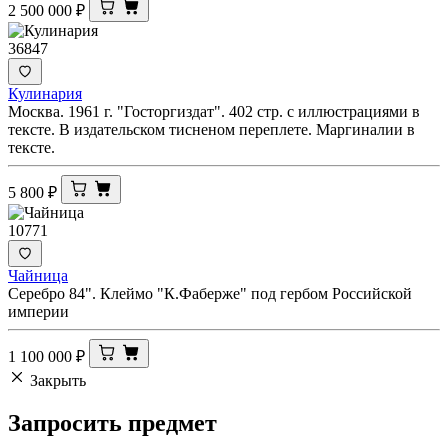
2 500 000
₽
36847
Кулинария
Москва. 1961 г. "Госторгиздат". 402 стр. с иллюстрациями в
тексте. В издательском тисненом переплете. Маргиналии в
тексте.
5 800
₽
10771
Чайница
Серебро 84". Клеймо "К.Фаберже" под гербом Российской
империи
1 100 000
₽
Закрыть
Запросить
предмет