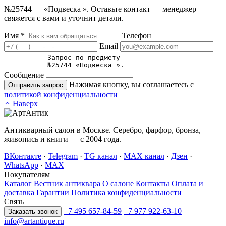
№25744 — «Подвеска ». Оставьте контакт — менеджер
свяжется с вами и уточнит детали.
Имя
*
Телефон
Email
Сообщение
Нажимая кнопку, вы соглашаетесь с
Отправить запрос
политикой конфиденциальности
Наверх
Антикварный салон в Москве. Серебро, фарфор, бронза,
живопись и книги — с 2004 года.
ВКонтакте
·
Telegram
·
TG канал
·
MAX канал
·
Дзен
·
WhatsApp
·
MAX
Покупателям
Каталог
Вестник антиквара
О салоне
Контакты
Оплата и
доставка
Гарантии
Политика конфиденциальности
Связь
+7 495 657-84-59
+7 977 922-63-10
Заказать звонок
info@artantique.ru