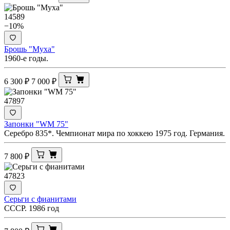
14589
−10%
Брошь "Муха"
1960-е годы.
6 300
₽
7 000
₽
47897
Запонки "WM 75"
Серебро 835*. Чемпионат мира по хоккею 1975 год. Германия.
7 800
₽
47823
Серьги с фианитами
СССР. 1986 год