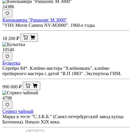
24386
Кинокамера "Panasonic M 3000"
"VHS Movie Camera NV-M3000". 1960-е годы.
18 200
₽
10540
Бульотка
Серебро 84*. Клеймо мастера "Хлебниковъ", клеймо
пробирного мастера с датой "В.П 1883". Экспертиза ГИМ.
990 000
₽
4798
Сервиз чайный
Марка в тесте "С.З.К.Б." (Санкт-петербургский завод купца
Батенина). Начало XIX века.