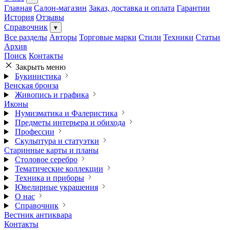
Главная
Салон-магазин
Заказ, доставка и оплата
Гарантии
История
Отзывы
Справочник
▾
Все разделы
Авторы
Торговые марки
Стили
Техники
Статьи
Архив
Поиск
Контакты
Закрыть меню
Букинистика
Венская бронза
Живопись и графика
Иконы
Нумизматика и Фалеристика
Предметы интерьера и обихода
Профессии
Скульптура и статуэтки
Старинные карты и планы
Столовое серебро
Тематические коллекции
Техника и приборы
Ювелирные украшения
О нас
Справочник
Вестник антиквара
Контакты