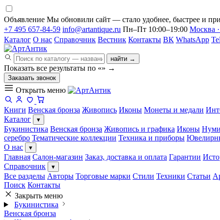
Объявление
Мы обновили сайт — стало удобнее, быстрее и при
+7 495 657-84-59
info@artantique.ru
Пн–Пт 10:00–19:00
Москва ·
Каталог
О нас
Справочник
Вестник
Контакты
ВК
WhatsApp
Te
найти →
Показать все результаты по «
»
→
Заказать звонок
Открыть меню
Книги
Венская бронза
Живопись
Иконы
Монеты и медали
Инт
Каталог
▾
Букинистика
Венская бронза
Живопись и графика
Иконы
Нуми
серебро
Тематические коллекции
Техника и приборы
Ювелирн
О нас
▾
Главная
Салон-магазин
Заказ, доставка и оплата
Гарантии
Исто
Справочник
▾
Все разделы
Авторы
Торговые марки
Стили
Техники
Статьи
А
Поиск
Контакты
Закрыть меню
Букинистика
Венская бронза