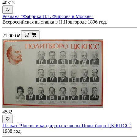
40315
Реклама "Фабрика П.Т. Фирсова в Москве"
Всероссийская выставка в Н.Новгороде 1896 год.
21 000
₽
4582
Плакат "Члены и кандидаты в члены Политбюро ЦК КПСС"
1988 год.