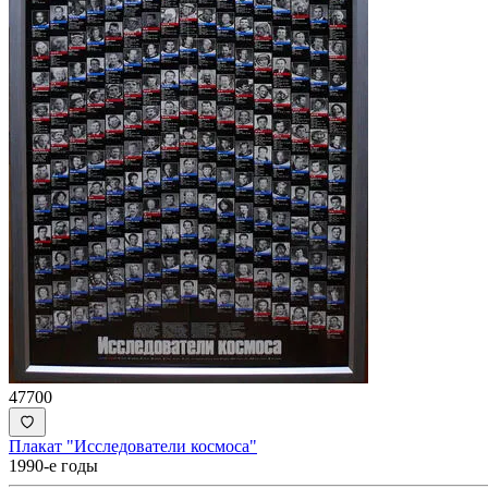
47700
Плакат "Исследователи космоса"
1990-е годы