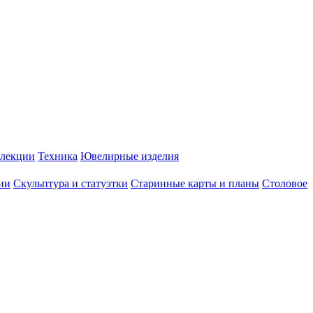
лекции
Техника
Ювелирные изделия
ии
Скульптура и статуэтки
Старинные карты и планы
Столовое