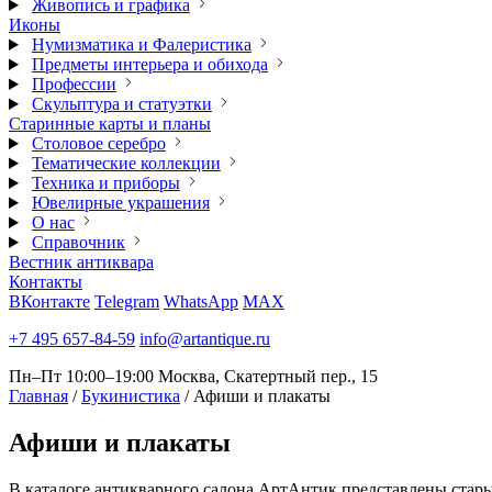
Живопись и графика
Иконы
Нумизматика и Фалеристика
Предметы интерьера и обихода
Профессии
Скульптура и статуэтки
Старинные карты и планы
Столовое серебро
Тематические коллекции
Техника и приборы
Ювелирные украшения
О нас
Справочник
Вестник антиквара
Контакты
ВКонтакте
Telegram
WhatsApp
MAX
+7 495 657-84-59
info@artantique.ru
Пн–Пт 10:00–19:00
Москва, Скатертный пер., 15
Главная
/
Букинистика
/
Афиши и плакаты
Афиши
и плакаты
В каталоге антикварного салона АртАнтик представлены стары