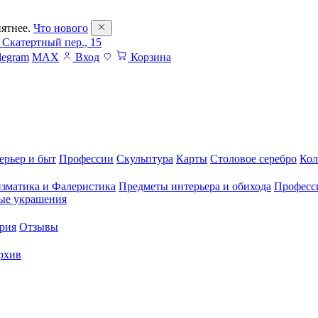
ятнее.
Что нового
 Скатертный пер., 15
legram
MAX
Вход
Корзина
ерьер и быт
Профессии
Скульптура
Карты
Столовое серебро
Кол
зматика и Фалеристика
Предметы интерьера и обихода
Професс
ые украшения
рия
Отзывы
рхив