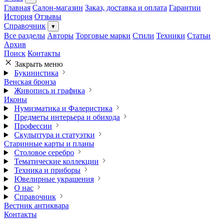
Главная
Салон-магазин
Заказ, доставка и оплата
Гарантии
История
Отзывы
Справочник
▾
Все разделы
Авторы
Торговые марки
Стили
Техники
Статьи
Архив
Поиск
Контакты
Закрыть меню
Букинистика
Венская бронза
Живопись и графика
Иконы
Нумизматика и Фалеристика
Предметы интерьера и обихода
Профессии
Скульптура и статуэтки
Старинные карты и планы
Столовое серебро
Тематические коллекции
Техника и приборы
Ювелирные украшения
О нас
Справочник
Вестник антиквара
Контакты