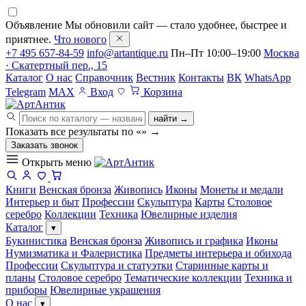
Объявление
Мы обновили сайт — стало удобнее, быстрее и
приятнее.
Что нового
+7 495 657-84-59
info@artantique.ru
Пн–Пт 10:00–19:00
Москва
· Скатертный пер., 15
Каталог
О нас
Справочник
Вестник
Контакты
ВК
WhatsApp
Telegram
MAX
Вход
Корзина
найти →
Показать все результаты по «
»
→
Заказать звонок
Открыть меню
Книги
Венская бронза
Живопись
Иконы
Монеты и медали
Интерьер и быт
Профессии
Скульптура
Карты
Столовое
серебро
Коллекции
Техника
Ювелирные изделия
Каталог
▾
Букинистика
Венская бронза
Живопись и графика
Иконы
Нумизматика и Фалеристика
Предметы интерьера и обихода
Профессии
Скульптура и статуэтки
Старинные карты и
планы
Столовое серебро
Тематические коллекции
Техника и
приборы
Ювелирные украшения
О нас
▾