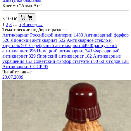
Шкатулка овальная
Клеймо "Алма-Ата"
3 100
₽
1
2
3
…
5
Вперёд →
Тематические подборки раздела
Антиквариат Российской империи
1483
Антикварный фарфор
526
Японский антиквариат
522
Антикварное стекло и
хрусталь
501
Серебряный антиквариат
449
Французский
антиквариат
396
Немецкий антиквариат
343
Фарфоровый
антиквариат
329
Японский антиквариат
182
Антикварные
украшения
153
Советский фарфор статуэтки 50-60-х годов
128
Антиквариат СССР
95
Читайте также
23.07.2009