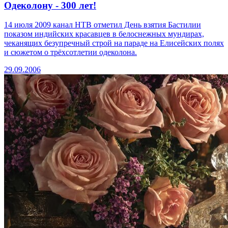
Одеколону - 300 лет!
14 июля 2009 канал НТВ отметил День взятия Бастилии
показом индийских красавцев в белоснежных мундирах,
чеканящих безупречный строй на параде на Елисейских полях
и сюжетом о трёхсотлетии одеколона.
29.09.2006