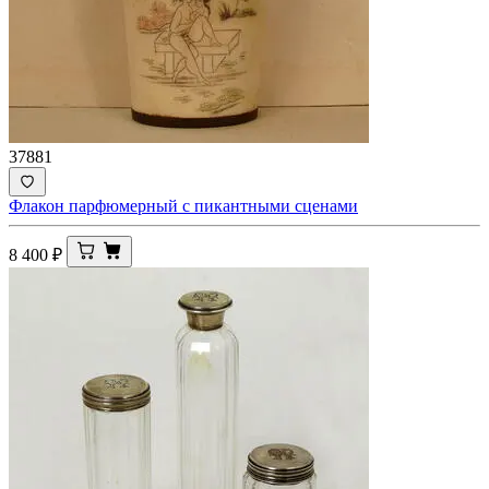
37881
Флакон парфюмерный с пикантными сценами
8 400
₽