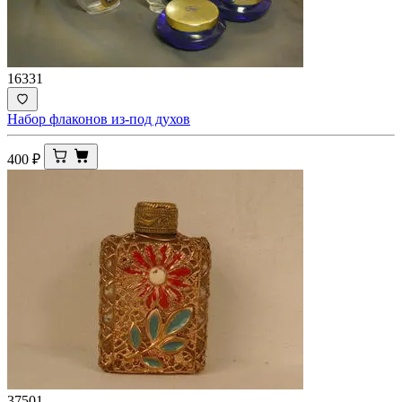
16331
Набор флаконов из-под духов
400
₽
37501