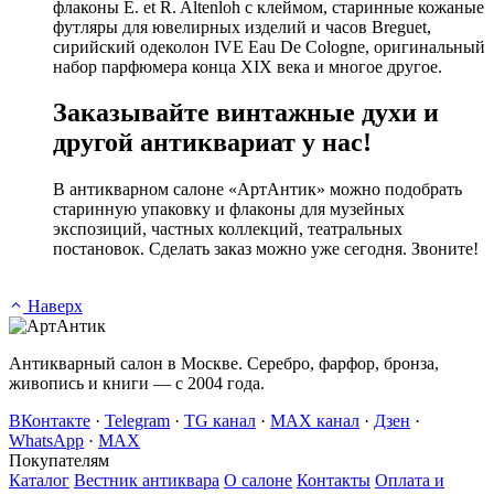
флаконы E. et R. Altenloh с клеймом, старинные кожаные
футляры для ювелирных изделий и часов Breguet,
сирийский одеколон IVE Eau De Cologne, оригинальный
набор парфюмера конца XIX века и многое другое.
Заказывайте винтажные духи и
другой антиквариат у нас!
В антикварном салоне «АртАнтик» можно подобрать
старинную упаковку и флаконы для музейных
экспозиций, частных коллекций, театральных
постановок. Сделать заказ можно уже сегодня. Звоните!
Наверх
Антикварный салон в Москве. Серебро, фарфор, бронза,
живопись и книги — с 2004 года.
ВКонтакте
·
Telegram
·
TG канал
·
MAX канал
·
Дзен
·
WhatsApp
·
MAX
Покупателям
Каталог
Вестник антиквара
О салоне
Контакты
Оплата и