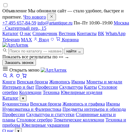
Объявление
Мы обновили сайт — стало удобнее, быстрее и
приятнее.
Что нового
+7 495 657-84-59
info@artantique.ru
Пн–Пт 10:00–19:00
Москва
· Скатертный пер., 15
Каталог
О нас
Справочник
Вестник
Контакты
ВК
WhatsApp
Telegram
MAX
Вход
Корзина
найти →
Показать все результаты по «
»
→
Заказать звонок
Открыть меню
Книги
Венская бронза
Живопись
Иконы
Монеты и медали
Интерьер и быт
Профессии
Скульптура
Карты
Столовое
серебро
Коллекции
Техника
Ювелирные изделия
Каталог
▾
Букинистика
Венская бронза
Живопись и графика
Иконы
Нумизматика и Фалеристика
Предметы интерьера и обихода
Профессии
Скульптура и статуэтки
Старинные карты и
планы
Столовое серебро
Тематические коллекции
Техника и
приборы
Ювелирные украшения
О нас
▾