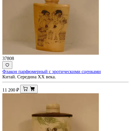
37808
Флакон парфюмерный с эротическими сценками
Китай. Середина ХХ века.
11 200
₽