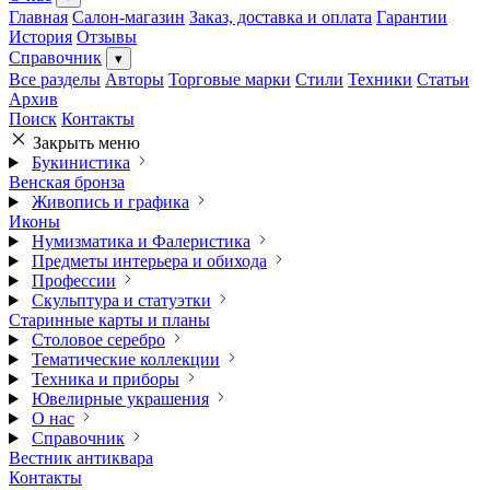
Главная
Салон-магазин
Заказ, доставка и оплата
Гарантии
История
Отзывы
Справочник
▾
Все разделы
Авторы
Торговые марки
Стили
Техники
Статьи
Архив
Поиск
Контакты
Закрыть меню
Букинистика
Венская бронза
Живопись и графика
Иконы
Нумизматика и Фалеристика
Предметы интерьера и обихода
Профессии
Скульптура и статуэтки
Старинные карты и планы
Столовое серебро
Тематические коллекции
Техника и приборы
Ювелирные украшения
О нас
Справочник
Вестник антиквара
Контакты