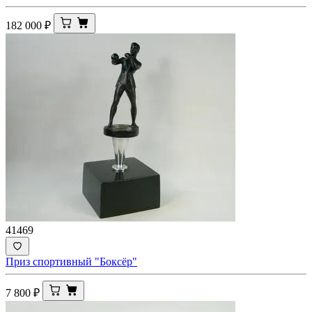
182 000
₽
41469
Приз спортивный "Боксёр"
7 800
₽