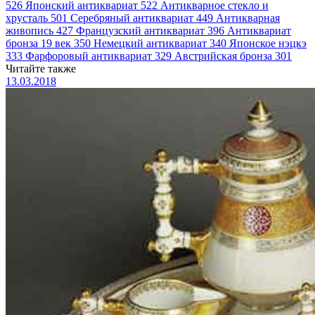
526
Японский антиквариат
522
Антикварное стекло и
хрусталь
501
Серебряный антиквариат
449
Антикварная
живопись
427
Французский антиквариат
396
Антиквариат
бронза 19 век
350
Немецкий антиквариат
340
Японское нэцкэ
333
Фарфоровый антиквариат
329
Австрийская бронза
301
Читайте также
13.03.2018