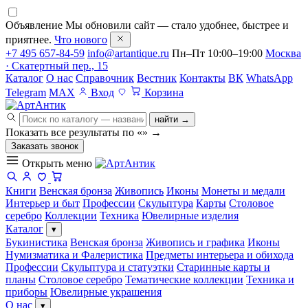
Объявление
Мы обновили сайт — стало удобнее, быстрее и
приятнее.
Что нового
+7 495 657-84-59
info@artantique.ru
Пн–Пт 10:00–19:00
Москва
· Скатертный пер., 15
Каталог
О нас
Справочник
Вестник
Контакты
ВК
WhatsApp
Telegram
MAX
Вход
Корзина
найти →
Показать все результаты по «
»
→
Заказать звонок
Открыть меню
Книги
Венская бронза
Живопись
Иконы
Монеты и медали
Интерьер и быт
Профессии
Скульптура
Карты
Столовое
серебро
Коллекции
Техника
Ювелирные изделия
Каталог
▾
Букинистика
Венская бронза
Живопись и графика
Иконы
Нумизматика и Фалеристика
Предметы интерьера и обихода
Профессии
Скульптура и статуэтки
Старинные карты и
планы
Столовое серебро
Тематические коллекции
Техника и
приборы
Ювелирные украшения
О нас
▾