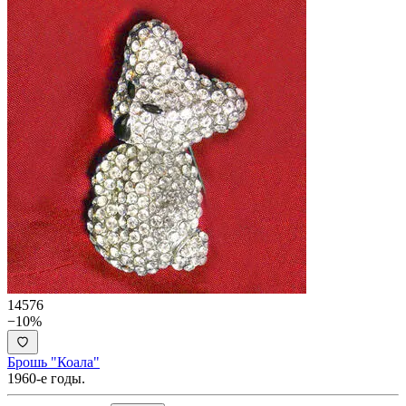
14576
−10%
Брошь "Коала"
1960-е годы.