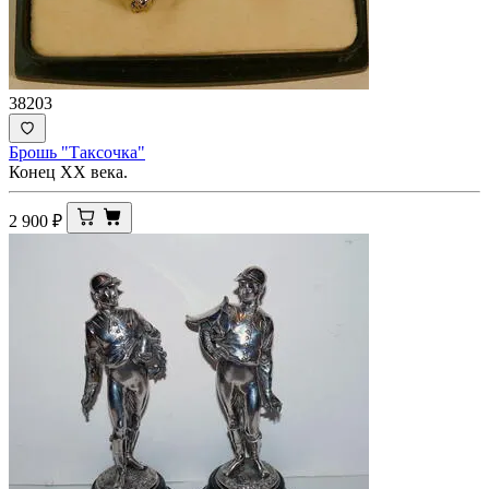
38203
Брошь "Таксочка"
Конец ХХ века.
2 900
₽