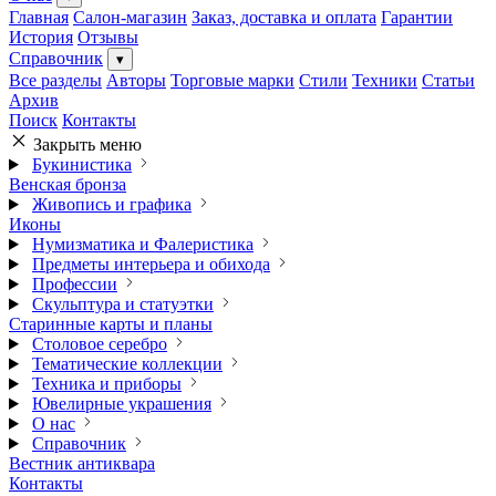
Главная
Салон-магазин
Заказ, доставка и оплата
Гарантии
История
Отзывы
Справочник
▾
Все разделы
Авторы
Торговые марки
Стили
Техники
Статьи
Архив
Поиск
Контакты
Закрыть меню
Букинистика
Венская бронза
Живопись и графика
Иконы
Нумизматика и Фалеристика
Предметы интерьера и обихода
Профессии
Скульптура и статуэтки
Старинные карты и планы
Столовое серебро
Тематические коллекции
Техника и приборы
Ювелирные украшения
О нас
Справочник
Вестник антиквара
Контакты