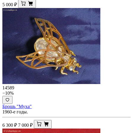
5 000
₽
14589
−10%
Брошь "Муха"
1960-е годы.
6 300
₽
7 000
₽