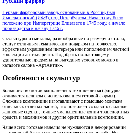
Русский фарфор
Первый фарфоровый завод, основанный в России, был
Императорский (ИФЗ), под Петербургом. Начало ему было
положено при Императрице Елизавете в 1745 году, а начало
производства к началу 1746 г.
Скульптуры из металла, разнообразные по размеру и стилю,
станут отличным тематическим подарком на торжество,
эффектным украшением интерьера или пополнением частной
коллекции антиквариата. Подобрать по-настоящему
удивительные предметы на выгодных условиях можно в
каталоге салона «АртАнтик».
Особенности скульптур
Большинство лотов выполнены в технике литья (фигурка
отливается целиком с использованием готовой формы).
Сложные композиции изготавливают с помощью монтажа
отдельных отлитых частей, что позволяет создавать сложные
жанровые сценки, точные уменьшенные копии транспортных
средств и механизмов и другие оригинальные композиции.
Чаще всего готовые изделия не нуждаются в декорировании
— холодный блеск материала интересен сам по себе. Но