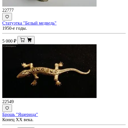
22777
Статуэтка "Белый медведь"
1950-е годы.
5 000
₽
22549
Брошь "Ящерица"
Конец XX века.