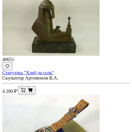
40651
Статуэтка "Хлеб да соль"
Скульптор Артомонов В.А.
4 200
₽