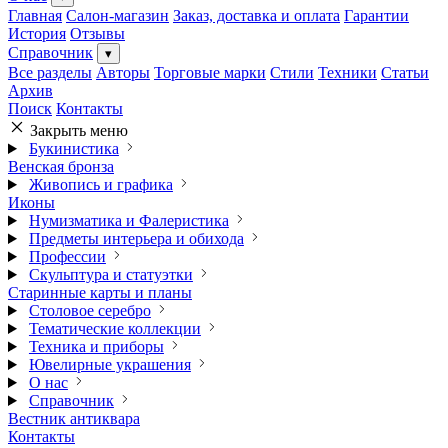
Главная
Салон-магазин
Заказ, доставка и оплата
Гарантии
История
Отзывы
Справочник
▾
Все разделы
Авторы
Торговые марки
Стили
Техники
Статьи
Архив
Поиск
Контакты
Закрыть меню
Букинистика
Венская бронза
Живопись и графика
Иконы
Нумизматика и Фалеристика
Предметы интерьера и обихода
Профессии
Скульптура и статуэтки
Старинные карты и планы
Столовое серебро
Тематические коллекции
Техника и приборы
Ювелирные украшения
О нас
Справочник
Вестник антиквара
Контакты