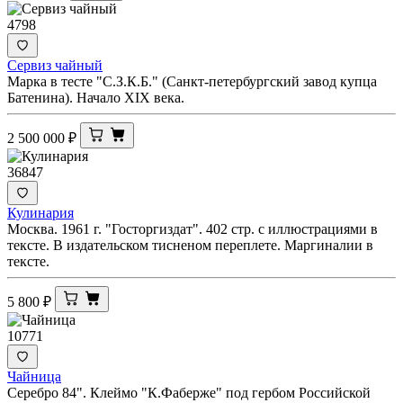
4798
Сервиз чайный
Марка в тесте "С.З.К.Б." (Санкт-петербургский завод купца
Батенина). Начало XIX века.
2 500 000
₽
36847
Кулинария
Москва. 1961 г. "Госторгиздат". 402 стр. с иллюстрациями в
тексте. В издательском тисненом переплете. Маргиналии в
тексте.
5 800
₽
10771
Чайница
Серебро 84". Клеймо "К.Фаберже" под гербом Российской