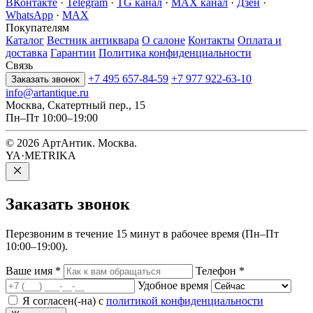
ВКонтакте
·
Telegram
·
TG канал
·
MAX канал
·
Дзен
·
WhatsApp
·
MAX
Покупателям
Каталог
Вестник антиквара
О салоне
Контакты
Оплата и
доставка
Гарантии
Политика конфиденциальности
Связь
+7 495 657-84-59
+7 977 922-63-10
Заказать звонок
info@artantique.ru
Москва, Скатертный пер., 15
Пн–Пт 10:00–19:00
© 2026 АртАнтик. Москва.
YA·METRIKA
Заказать
звонок
Перезвоним в течение 15 минут в рабочее время (Пн–Пт
10:00–19:00).
Ваше имя
*
Телефон
*
Удобное время
Я согласен(-на) с
политикой конфиденциальности