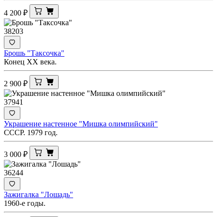
4 200
₽
38203
Брошь "Таксочка"
Конец ХХ века.
2 900
₽
37941
Украшение настенное "Мишка олимпийский"
СССР. 1979 год.
3 000
₽
36244
Зажигалка "Лошадь"
1960-е годы.