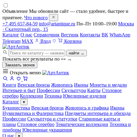
Объявление
Мы обновили сайт — стало удобнее, быстрее и
приятнее.
Что нового
+7 495 657-84-59
info@artantique.ru
Пн–Пт 10:00–19:00
Москва
· Скатертный пер., 15
Каталог
О нас
Справочник
Вестник
Контакты
ВК
WhatsApp
Telegram
MAX
Вход
Корзина
найти →
Показать все результаты по «
»
→
Заказать звонок
Открыть меню
Книги
Венская бронза
Живопись
Иконы
Монеты и медали
Интерьер и быт
Профессии
Скульптура
Карты
Столовое
серебро
Коллекции
Техника
Ювелирные изделия
Каталог
▾
Букинистика
Венская бронза
Живопись и графика
Иконы
Нумизматика и Фалеристика
Предметы интерьера и обихода
Профессии
Скульптура и статуэтки
Старинные карты и
планы
Столовое серебро
Тематические коллекции
Техника и
приборы
Ювелирные украшения
О нас
▾