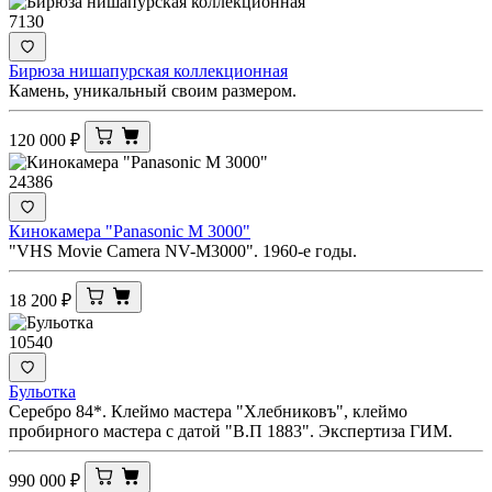
7130
Бирюза нишапурская коллекционная
Камень, уникальный своим размером.
120 000
₽
24386
Кинокамера "Panasonic M 3000"
"VHS Movie Camera NV-M3000". 1960-е годы.
18 200
₽
10540
Бульотка
Серебро 84*. Клеймо мастера "Хлебниковъ", клеймо
пробирного мастера с датой "В.П 1883". Экспертиза ГИМ.
990 000
₽