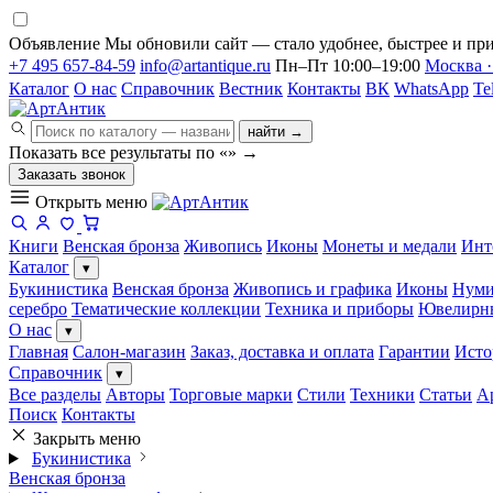
Объявление
Мы обновили сайт — стало удобнее, быстрее и при
+7 495 657-84-59
info@artantique.ru
Пн–Пт 10:00–19:00
Москва ·
Каталог
О нас
Справочник
Вестник
Контакты
ВК
WhatsApp
Te
найти →
Показать все результаты по «
»
→
Заказать звонок
Открыть меню
Книги
Венская бронза
Живопись
Иконы
Монеты и медали
Инт
Каталог
▾
Букинистика
Венская бронза
Живопись и графика
Иконы
Нуми
серебро
Тематические коллекции
Техника и приборы
Ювелирн
О нас
▾
Главная
Салон-магазин
Заказ, доставка и оплата
Гарантии
Исто
Справочник
▾
Все разделы
Авторы
Торговые марки
Стили
Техники
Статьи
А
Поиск
Контакты
Закрыть меню
Букинистика
Венская бронза