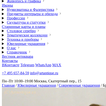
Живопись и графика
Иконы
Нумизматика и Фалеристика
Предметы интерьера и обихода
Профессии
Скульптура и статуэтки
Старинные карты и планы
Столовое серебро
Тематические коллекции
Техника и приборы
Ювелирные украшения
О нас
Справочник
Вестник антиквара
Контакты
ВКонтакте
Telegram
WhatsApp
MAX
+7 495 657-84-59
info@artantique.ru
Пн–Пт 10:00–19:00
Москва, Скатертный пер., 15
Главная
/
Ювелирные украшения
/
Современные украшения
/
Б