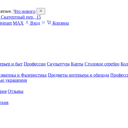
ятнее.
Что нового
 Скатертный пер., 15
legram
MAX
Вход
Корзина
ерьер и быт
Профессии
Скульптура
Карты
Столовое серебро
Кол
зматика и Фалеристика
Предметы интерьера и обихода
Професс
ые украшения
рия
Отзывы
рхив