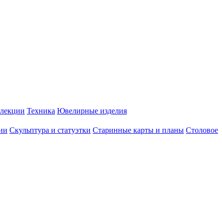
лекции
Техника
Ювелирные изделия
ии
Скульптура и статуэтки
Старинные карты и планы
Столовое