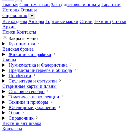
Главная
Салон-магазин
Заказ, доставка и оплата
Гарантии
История
Отзывы
Справочник
▾
Все разделы
Авторы
Торговые марки
Стили
Техники
Статьи
Архив
Поиск
Контакты
Закрыть меню
Букинистика
Венская бронза
Живопись и графика
Иконы
Нумизматика и Фалеристика
Предметы интерьера и обихода
Профессии
Скульптура и статуэтки
Старинные карты и планы
Столовое серебро
Тематические коллекции
Техника и приборы
Ювелирные украшения
О нас
Справочник
Вестник антиквара
Контакты