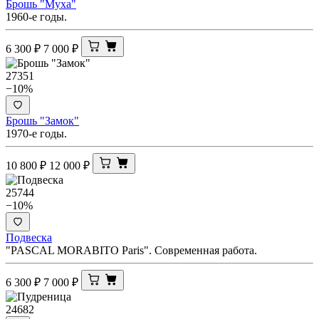
Брошь "Муха"
1960-е годы.
6 300
₽
7 000
₽
27351
−10%
Брошь "Замок"
1970-е годы.
10 800
₽
12 000
₽
25744
−10%
Подвеска
"PASCAL MORABITO Paris". Современная работа.
6 300
₽
7 000
₽
24682