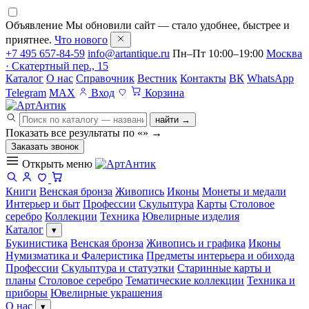
Объявление
Мы обновили сайт — стало удобнее, быстрее и
приятнее.
Что нового
+7 495 657-84-59
info@artantique.ru
Пн–Пт 10:00–19:00
Москва
· Скатертный пер., 15
Каталог
О нас
Справочник
Вестник
Контакты
ВК
WhatsApp
Telegram
MAX
Вход
Корзина
найти →
Показать все результаты по «
»
→
Заказать звонок
Открыть меню
Книги
Венская бронза
Живопись
Иконы
Монеты и медали
Интерьер и быт
Профессии
Скульптура
Карты
Столовое
серебро
Коллекции
Техника
Ювелирные изделия
Каталог
▾
Букинистика
Венская бронза
Живопись и графика
Иконы
Нумизматика и Фалеристика
Предметы интерьера и обихода
Профессии
Скульптура и статуэтки
Старинные карты и
планы
Столовое серебро
Тематические коллекции
Техника и
приборы
Ювелирные украшения
О нас
▾