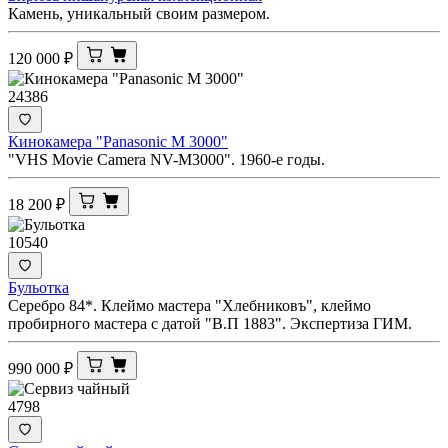
Камень, уникальный своим размером.
120 000
₽
24386
Кинокамера "Panasonic M 3000"
"VHS Movie Camera NV-M3000". 1960-е годы.
18 200
₽
10540
Бульотка
Серебро 84*. Клеймо мастера "Хлебниковъ", клеймо
пробирного мастера с датой "В.П 1883". Экспертиза ГИМ.
990 000
₽
4798