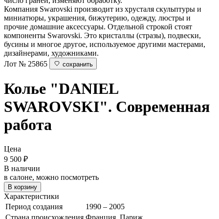
число граней, изменяют обработку.
Компания Swarovski производит из хрусталя скульптуры и
миниатюры, украшения, бижутерию, одежду, люстры и
прочие домашние аксессуары. Отдельной строкой стоят
компоненты Swarovski. Это кристаллы (стразы), подвески,
бусины и многое другое, используемое другими мастерами,
дизайнерами, художниками.
Лот № 25865
сохранить
Колье
"DANIEL
SWAROVSKI". Современная
работа
Цена
9 500
₽
В наличии
в салоне, можно посмотреть
В корзину
Характеристики
Период создания
1990 – 2005
Страна происхождения
Франция, Париж