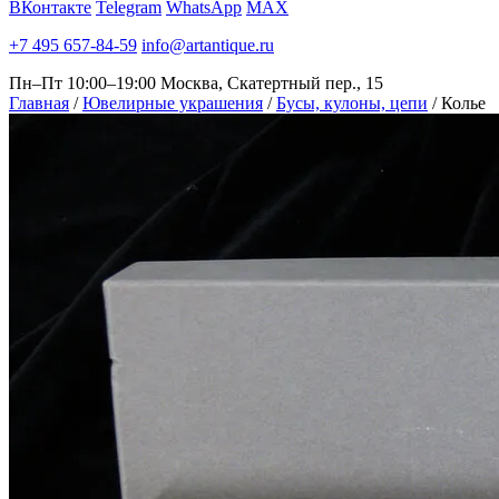
ВКонтакте
Telegram
WhatsApp
MAX
+7 495 657-84-59
info@artantique.ru
Пн–Пт 10:00–19:00
Москва, Скатертный пер., 15
Главная
/
Ювелирные украшения
/
Бусы, кулоны, цепи
/
Колье