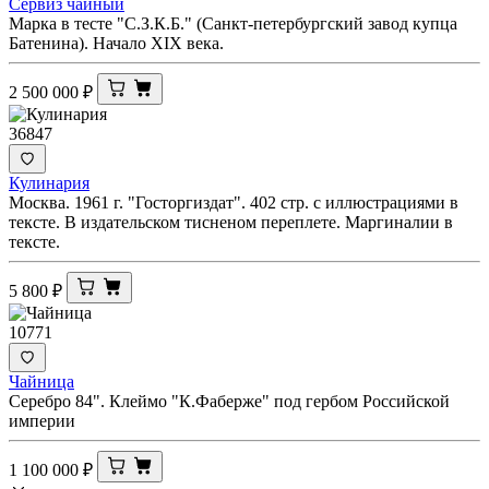
Сервиз чайный
Марка в тесте "С.З.К.Б." (Санкт-петербургский завод купца
Батенина). Начало XIX века.
2 500 000
₽
36847
Кулинария
Москва. 1961 г. "Госторгиздат". 402 стр. с иллюстрациями в
тексте. В издательском тисненом переплете. Маргиналии в
тексте.
5 800
₽
10771
Чайница
Серебро 84". Клеймо "К.Фаберже" под гербом Российской
империи
1 100 000
₽