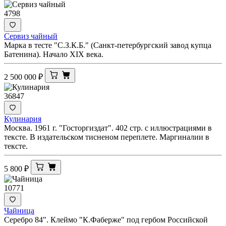
4798
Сервиз чайный
Марка в тесте "С.З.К.Б." (Санкт-петербургский завод купца
Батенина). Начало XIX века.
2 500 000
₽
36847
Кулинария
Москва. 1961 г. "Госторгиздат". 402 стр. с иллюстрациями в
тексте. В издательском тисненом переплете. Маргиналии в
тексте.
5 800
₽
10771
Чайница
Серебро 84". Клеймо "К.Фаберже" под гербом Российской