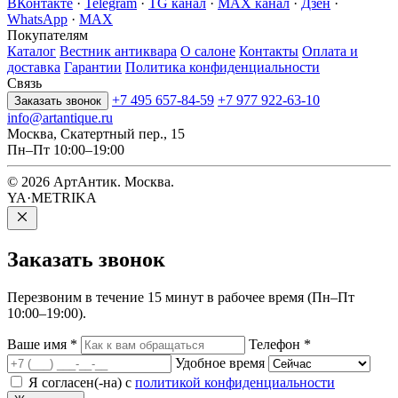
ВКонтакте
·
Telegram
·
TG канал
·
MAX канал
·
Дзен
·
WhatsApp
·
MAX
Покупателям
Каталог
Вестник антиквара
О салоне
Контакты
Оплата и
доставка
Гарантии
Политика конфиденциальности
Связь
+7 495 657-84-59
+7 977 922-63-10
Заказать звонок
info@artantique.ru
Москва, Скатертный пер., 15
Пн–Пт 10:00–19:00
© 2026 АртАнтик. Москва.
YA·METRIKA
Заказать
звонок
Перезвоним в течение 15 минут в рабочее время (Пн–Пт
10:00–19:00).
Ваше имя
*
Телефон
*
Удобное время
Я согласен(-на) с
политикой конфиденциальности