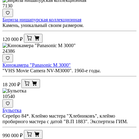
7130
Бирюза нишапурская коллекционная
Камень, уникальный своим размером.
120 000
₽
24386
Кинокамера "Panasonic M 3000"
"VHS Movie Camera NV-M3000". 1960-е годы.
18 200
₽
10540
Бульотка
Серебро 84*. Клеймо мастера "Хлебниковъ", клеймо
пробирного мастера с датой "В.П 1883". Экспертиза ГИМ.
990 000
₽