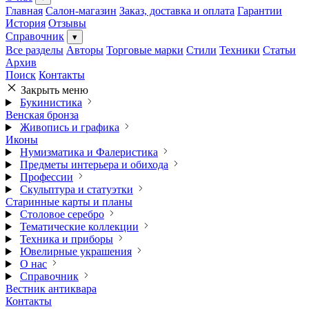
Главная
Салон-магазин
Заказ, доставка и оплата
Гарантии
История
Отзывы
Справочник
▾
Все разделы
Авторы
Торговые марки
Стили
Техники
Статьи
Архив
Поиск
Контакты
Закрыть меню
Букинистика
Венская бронза
Живопись и графика
Иконы
Нумизматика и Фалеристика
Предметы интерьера и обихода
Профессии
Скульптура и статуэтки
Старинные карты и планы
Столовое серебро
Тематические коллекции
Техника и приборы
Ювелирные украшения
О нас
Справочник
Вестник антиквара
Контакты