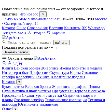
Объявление
Мы обновили сайт — стало удобнее, быстрее и
приятнее.
Что нового
+7 495 657-84-59
info@artantique.ru
Пн–Пт 10:00–19:00
Москва
· Скатертный пер., 15
Каталог
О нас
Справочник
Вестник
Контакты
ВК
WhatsApp
Telegram
MAX
Вход
Корзина
найти →
Показать все результаты по «
»
→
Заказать звонок
Открыть меню
Книги
Венская бронза
Живопись
Иконы
Монеты и медали
Интерьер и быт
Профессии
Скульптура
Карты
Столовое
серебро
Коллекции
Техника
Ювелирные изделия
Каталог
▾
Букинистика
Венская бронза
Живопись и графика
Иконы
Нумизматика и Фалеристика
Предметы интерьера и обихода
Профессии
Скульптура и статуэтки
Старинные карты и
планы
Столовое серебро
Тематические коллекции
Техника и
приборы
Ювелирные украшения
О нас
▾