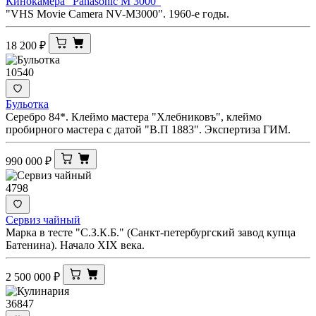
Кинокамера "Panasonic M 3000"
"VHS Movie Camera NV-M3000". 1960-е годы.
18 200
₽
10540
Бульотка
Серебро 84*. Клеймо мастера "Хлебниковъ", клеймо
пробирного мастера с датой "В.П 1883". Экспертиза ГИМ.
990 000
₽
4798
Сервиз чайный
Марка в тесте "С.З.К.Б." (Санкт-петербургский завод купца
Батенина). Начало XIX века.
2 500 000
₽
36847