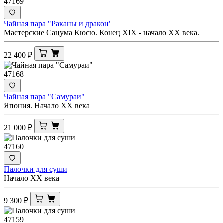
47169
Чайная пара "Раканы и дракон"
Мастерские Сацума Кюсю. Конец XIX - начало ХХ века.
22 400
₽
47168
Чайная пара "Самураи"
Япония. Начало XX века
21 000
₽
47160
Палочки для суши
Начало XX века
9 300
₽
47159