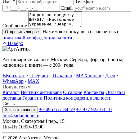
Имя
*
Телефон
Email
Сообщение
Нажимая кнопку, вы соглашаетесь с
Отправить запрос
политикой конфиденциальности
Наверх
Антикварный салон в Москве. Серебро, фарфор, бронза,
живопись и книги — с 2004 года.
ВКонтакте
·
Telegram
·
TG канал
·
MAX канал
·
Дзен
·
WhatsApp
·
MAX
Покупателям
Каталог
Вестник антиквара
О салоне
Контакты
Оплата и
доставка
Гарантии
Политика конфиденциальности
Связь
+7 495 657-84-59
+7 977 922-63-10
Заказать звонок
info@artantique.ru
Москва, Скатертный пер., 15
Пн–Пт 10:00–19:00
© 2026 АртАнтик. Москва.