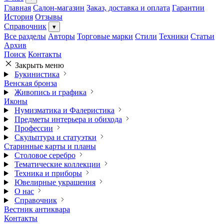
Главная
Салон-магазин
Заказ, доставка и оплата
Гарантии
История
Отзывы
Справочник
▾
Все разделы
Авторы
Торговые марки
Стили
Техники
Статьи
Архив
Поиск
Контакты
Закрыть меню
Букинистика
Венская бронза
Живопись и графика
Иконы
Нумизматика и Фалеристика
Предметы интерьера и обихода
Профессии
Скульптура и статуэтки
Старинные карты и планы
Столовое серебро
Тематические коллекции
Техника и приборы
Ювелирные украшения
О нас
Справочник
Вестник антиквара
Контакты