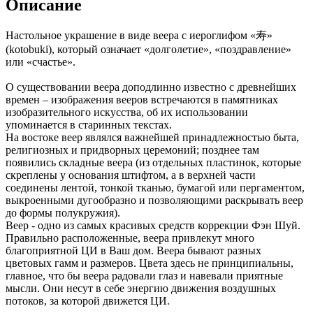
Описание
Настольное украшение в виде веера с иероглифом «寿»
(kotobuki), который означает «долголетие», «поздравление»
или «счастье».
О существовании веера доподлинно известно с древнейших
времен – изображения вееров встречаются в памятниках
изобразительного искусства, об их использовании
упоминается в старинных текстах.
На востоке веер являлся важнейшей принадлежностью быта,
религиозных и придворных церемоний; позднее там
появились складные веера (из отдельных пластинок, которые
скреплены у основания штифтом, а в верхней части
соединены лентой, тонкой тканью, бумагой или пергаментом,
выкроенными дугообразно и позволяющими раскрывать веер
до формы полукружия).
Веер - одно из самых красивых средств коррекции Фэн Шуй.
Правильно расположенные, веера привлекут много
благоприятной ЦИ в Ваш дом. Веера бывают разных
цветовых гамм и размеров. Цвета здесь не принципиальны,
главное, что бы веера радовали глаз и навевали приятные
мысли. Они несут в себе энергию движения воздушных
потоков, за которой движется ЦИ.