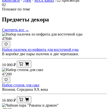
ВКонтакте
·
Дзен
·
MAX канал
722 просмотра
02
Похожее по теме
Предметы
декора
Смотреть все →
47846
Набор палочек из нефрита для восточной еды
В коробке две пары палочек и две черепашки.
10 000
₽
47200
Набор стопок для саке
Япония. Середина ХХ века
16 800
₽