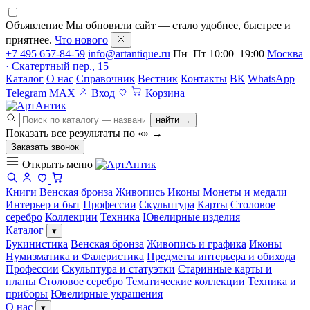
Объявление
Мы обновили сайт — стало удобнее, быстрее и
приятнее.
Что нового
+7 495 657-84-59
info@artantique.ru
Пн–Пт 10:00–19:00
Москва
· Скатертный пер., 15
Каталог
О нас
Справочник
Вестник
Контакты
ВК
WhatsApp
Telegram
MAX
Вход
Корзина
найти →
Показать все результаты по «
»
→
Заказать звонок
Открыть меню
Книги
Венская бронза
Живопись
Иконы
Монеты и медали
Интерьер и быт
Профессии
Скульптура
Карты
Столовое
серебро
Коллекции
Техника
Ювелирные изделия
Каталог
▾
Букинистика
Венская бронза
Живопись и графика
Иконы
Нумизматика и Фалеристика
Предметы интерьера и обихода
Профессии
Скульптура и статуэтки
Старинные карты и
планы
Столовое серебро
Тематические коллекции
Техника и
приборы
Ювелирные украшения
О нас
▾