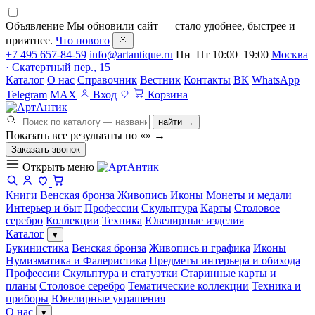
Объявление
Мы обновили сайт — стало удобнее, быстрее и
приятнее.
Что нового
+7 495 657-84-59
info@artantique.ru
Пн–Пт 10:00–19:00
Москва
· Скатертный пер., 15
Каталог
О нас
Справочник
Вестник
Контакты
ВК
WhatsApp
Telegram
MAX
Вход
Корзина
найти →
Показать все результаты по «
»
→
Заказать звонок
Открыть меню
Книги
Венская бронза
Живопись
Иконы
Монеты и медали
Интерьер и быт
Профессии
Скульптура
Карты
Столовое
серебро
Коллекции
Техника
Ювелирные изделия
Каталог
▾
Букинистика
Венская бронза
Живопись и графика
Иконы
Нумизматика и Фалеристика
Предметы интерьера и обихода
Профессии
Скульптура и статуэтки
Старинные карты и
планы
Столовое серебро
Тематические коллекции
Техника и
приборы
Ювелирные украшения
О нас
▾