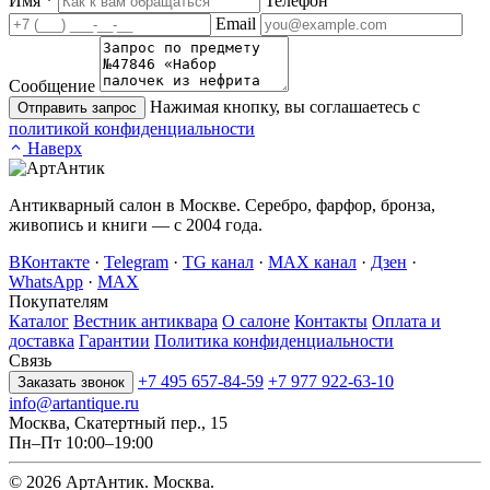
Имя
*
Телефон
Email
Сообщение
Нажимая кнопку, вы соглашаетесь с
Отправить запрос
политикой конфиденциальности
Наверх
Антикварный салон в Москве. Серебро, фарфор, бронза,
живопись и книги — с 2004 года.
ВКонтакте
·
Telegram
·
TG канал
·
MAX канал
·
Дзен
·
WhatsApp
·
MAX
Покупателям
Каталог
Вестник антиквара
О салоне
Контакты
Оплата и
доставка
Гарантии
Политика конфиденциальности
Связь
+7 495 657-84-59
+7 977 922-63-10
Заказать звонок
info@artantique.ru
Москва, Скатертный пер., 15
Пн–Пт 10:00–19:00
© 2026 АртАнтик. Москва.