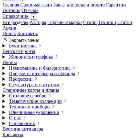
Главная
Салон-магазин
Заказ, доставка и оплата
Гарантии
История
Отзывы
Справочник
▾
Все разделы
Авторы
Торговые марки
Стили
Техники
Статьи
Архив
Поиск
Контакты
Закрыть меню
Букинистика
Венская бронза
Живопись и графика
Иконы
Нумизматика и Фалеристика
Предметы интерьера и обихода
Профессии
Скульптура и статуэтки
Старинные карты и планы
Столовое серебро
Тематические коллекции
Техника и приборы
Ювелирные украшения
О нас
Справочник
Вестник антиквара
Контакты