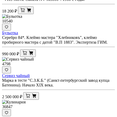
18 200
₽
10540
Бульотка
Серебро 84*. Клеймо мастера "Хлебниковъ", клеймо
пробирного мастера с датой "В.П 1883". Экспертиза ГИМ.
990 000
₽
4798
Сервиз чайный
Марка в тесте "С.З.К.Б." (Санкт-петербургский завод купца
Батенина). Начало XIX века.
2 500 000
₽
36847