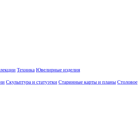
лекции
Техника
Ювелирные изделия
ии
Скульптура и статуэтки
Старинные карты и планы
Столовое