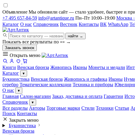
Объявление
Мы обновили сайт — стало удобнее, быстрее и при
+7 495 657-84-59
info@artantique.ru
Пн–Пт 10:00–19:00
Москва ·
Каталог
О нас
Справочник
Вестник
Контакты
ВК
WhatsApp
Te
найти →
Показать все результаты по «
»
→
Заказать звонок
Открыть меню
Книги
Венская бронза
Живопись
Иконы
Монеты и медали
Инт
Каталог
▾
Букинистика
Венская бронза
Живопись и графика
Иконы
Нуми
серебро
Тематические коллекции
Техника и приборы
Ювелирн
О нас
▾
Главная
Салон-магазин
Заказ, доставка и оплата
Гарантии
Исто
Справочник
▾
Все разделы
Авторы
Торговые марки
Стили
Техники
Статьи
А
Поиск
Контакты
Закрыть меню
Букинистика
Венская бронза