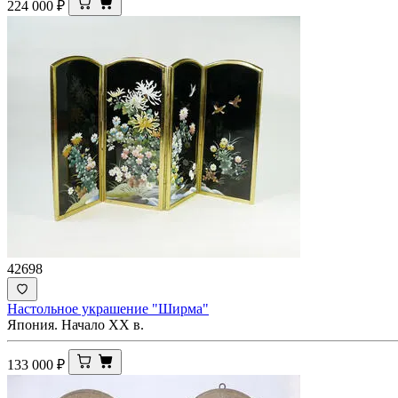
224 000
₽
42698
Настольное украшение "Ширма"
Япония. Начало ХХ в.
133 000
₽