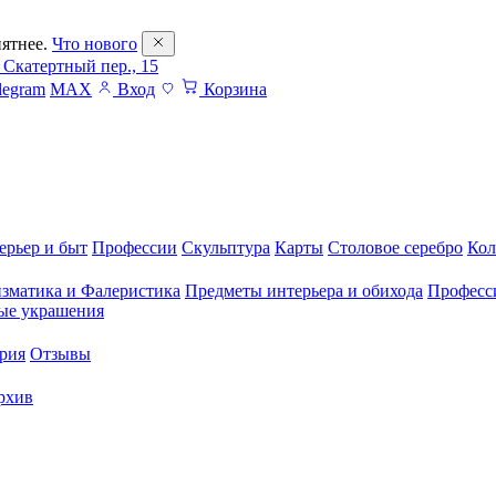
ятнее.
Что нового
 Скатертный пер., 15
legram
MAX
Вход
Корзина
ерьер и быт
Профессии
Скульптура
Карты
Столовое серебро
Кол
зматика и Фалеристика
Предметы интерьера и обихода
Професс
ые украшения
рия
Отзывы
рхив