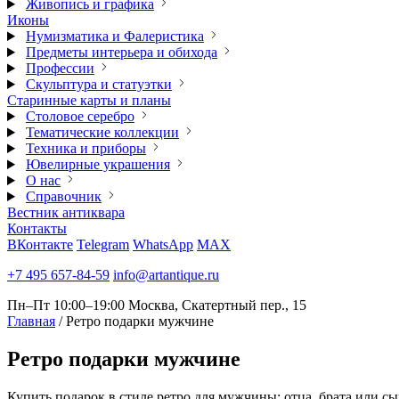
Живопись и графика
Иконы
Нумизматика и Фалеристика
Предметы интерьера и обихода
Профессии
Скульптура и статуэтки
Старинные карты и планы
Столовое серебро
Тематические коллекции
Техника и приборы
Ювелирные украшения
О нас
Справочник
Вестник антиквара
Контакты
ВКонтакте
Telegram
WhatsApp
MAX
+7 495 657-84-59
info@artantique.ru
Пн–Пт 10:00–19:00
Москва, Скатертный пер., 15
Главная
/
Ретро подарки мужчине
Ретро
подарки мужчине
Купить подарок в стиле ретро для мужчины: отца, брата или с