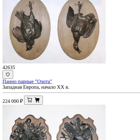
42635
Панно парные "Охота"
Западная Европа, начало XX в.
224 000
₽