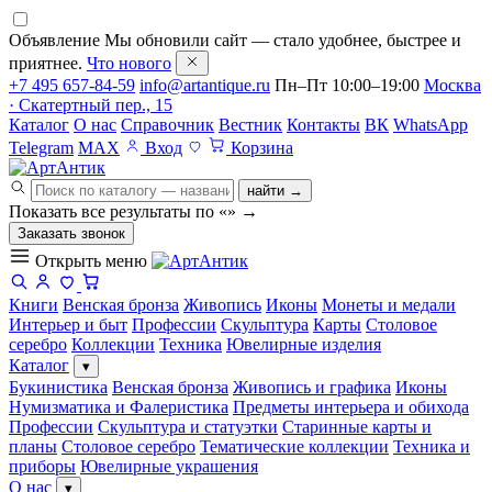
Объявление
Мы обновили сайт — стало удобнее, быстрее и
приятнее.
Что нового
+7 495 657-84-59
info@artantique.ru
Пн–Пт 10:00–19:00
Москва
· Скатертный пер., 15
Каталог
О нас
Справочник
Вестник
Контакты
ВК
WhatsApp
Telegram
MAX
Вход
Корзина
найти →
Показать все результаты по «
»
→
Заказать звонок
Открыть меню
Книги
Венская бронза
Живопись
Иконы
Монеты и медали
Интерьер и быт
Профессии
Скульптура
Карты
Столовое
серебро
Коллекции
Техника
Ювелирные изделия
Каталог
▾
Букинистика
Венская бронза
Живопись и графика
Иконы
Нумизматика и Фалеристика
Предметы интерьера и обихода
Профессии
Скульптура и статуэтки
Старинные карты и
планы
Столовое серебро
Тематические коллекции
Техника и
приборы
Ювелирные украшения
О нас
▾