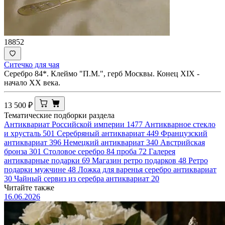
18852
Ситечко для чая
Серебро 84*. Клеймо "П.М.", герб Москвы. Конец XIX -
начало ХХ века.
13 500
₽
Тематические подборки раздела
Антиквариат Российской империи
1477
Антикварное стекло
и хрусталь
501
Серебряный антиквариат
449
Французский
антиквариат
396
Немецкий антиквариат
340
Австрийская
бронза
301
Столовое серебро 84 проба
72
Галерея
антикварные подарки
69
Магазин ретро подарков
48
Ретро
подарки мужчине
48
Ложка для варенья серебро антиквариат
30
Чайный сервиз из серебра антиквариат
20
Читайте также
16.06.2026