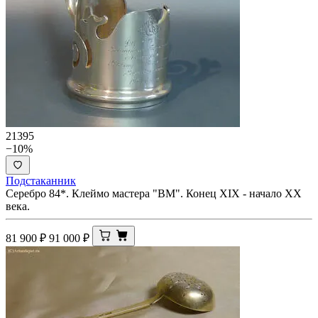
21395
−10%
Подстаканник
Серебро 84*. Клеймо мастера "ВМ". Конец XIX - начало ХХ
века.
81 900
₽
91 000
₽