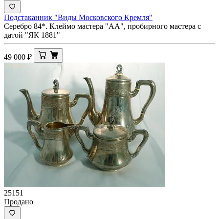
Подстаканник "Виды Московского Кремля"
Серебро 84*. Клеймо мастера "АА", пробирного мастера с
датой "ЯК 1881"
49 000
₽
25151
Продано