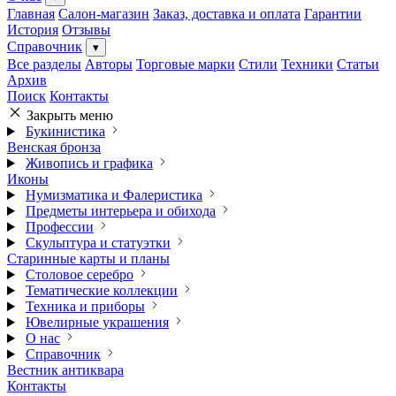
Главная
Салон-магазин
Заказ, доставка и оплата
Гарантии
История
Отзывы
Справочник
▾
Все разделы
Авторы
Торговые марки
Стили
Техники
Статьи
Архив
Поиск
Контакты
Закрыть меню
Букинистика
Венская бронза
Живопись и графика
Иконы
Нумизматика и Фалеристика
Предметы интерьера и обихода
Профессии
Скульптура и статуэтки
Старинные карты и планы
Столовое серебро
Тематические коллекции
Техника и приборы
Ювелирные украшения
О нас
Справочник
Вестник антиквара
Контакты