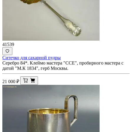
41539
Ситечко для сахарной пудры
Серебро 84*. Клеймо мастера "ССЕ", пробирного мастера с
датой "М.К 1834", герб Москвы.
21 000
₽