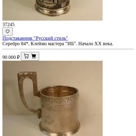
37245
Подстаканник "Русский стиль"
Серебро 84*. Клеймо мастера "ИБ". Начало ХХ века.
90 000
₽