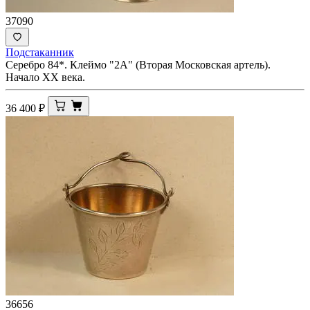
37090
Подстаканник
Серебро 84*. Клеймо "2А" (Вторая Московская артель).
Начало ХХ века.
36 400
₽
36656