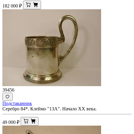
182 000
₽
39456
Подстаканник
Серебро 84*. Клеймо "13А". Начало ХХ века.
49 000
₽