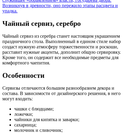
служившее «обрамлением» власти, государева двора.
Возникнув в древности, оно пережило этапы расцвета и
упадка.
Чайный сервиз, серебро
Чайный сервиз из серебра станет настоящим украшением
праздничного стола. Выполненный в едином стиле набор
создаст нужную атмосферу торжественности и роскоши,
расставит нужные акценты, дополнит общую сервировку.
Кроме того, он содержит все необходимые предметы для
комфортного чаепития.
Особенности
Сервизы отличаются большим разнообразием декора и
состава. В зависимости от дизайнерского решения, в него
могут входить:
чашки с блюдцами;
ложечки;
чайники для кипятка и заварки;
сахарница;
молочник и сливочник;