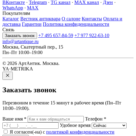
ВКонтакте
·
Telegram
·
TG канал
·
MAX канал
·
Дзен
·
WhatsApp
·
MAX
Покупателям
Каталог
Вестник антиквара
О салоне
Контакты
Оплата и
доставка
Гарантии
Политика конфиденциальности
Связь
+7 495 657-84-59
+7 977 922-63-10
Заказать звонок
info@artantique.ru
Москва, Скатертный пер., 15
Пн–Пт 10:00–19:00
© 2026 АртАнтик. Москва.
YA·METRIKA
Заказать
звонок
Перезвоним в течение 15 минут в рабочее время (Пн–Пт
10:00–19:00).
Ваше имя
*
Телефон
*
Удобное время
Я согласен(-на) с
политикой конфиденциальности