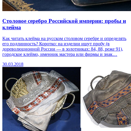
Столовое серебро Российской империи: пробы и
клейма
Как читать клейма на русском столовом серебре и определять
его подлинность? Коротко: на изделии ищут пробу (в
дореволюционной России — в золотниках: 84, 88, реже 91),
городское клеймо, именник мастера или фирмы и знак…
30.03.2018