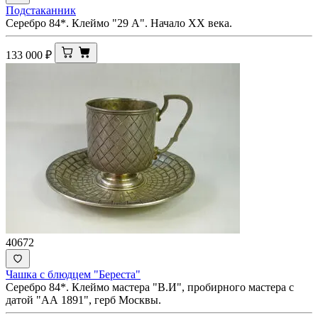
Подстаканник
Серебро 84*. Клеймо "29 А". Начало XX века.
133 000
₽
40672
Чашка с блюдцем "Береста"
Серебро 84*. Клеймо мастера "В.И", пробирного мастера с
датой "АА 1891", герб Москвы.