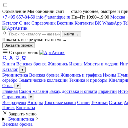
Объявление
Мы обновили сайт — стало удобнее, быстрее и при
+7 495 657-84-59
info@artantique.ru
Пн–Пт 10:00–19:00
Москва ·
Каталог
О нас
Справочник
Вестник
Контакты
ВК
WhatsApp
Te
найти →
Показать все результаты по «
»
→
Заказать звонок
Открыть меню
Книги
Венская бронза
Живопись
Иконы
Монеты и медали
Инт
Каталог
▾
Букинистика
Венская бронза
Живопись и графика
Иконы
Нуми
серебро
Тематические коллекции
Техника и приборы
Ювелирн
О нас
▾
Главная
Салон-магазин
Заказ, доставка и оплата
Гарантии
Исто
Справочник
▾
Все разделы
Авторы
Торговые марки
Стили
Техники
Статьи
А
Поиск
Контакты
Закрыть меню
Букинистика
Венская бронза