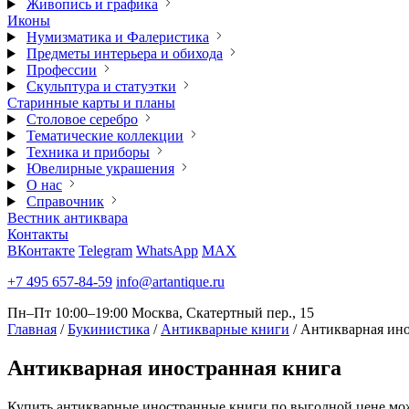
Живопись и графика
Иконы
Нумизматика и Фалеристика
Предметы интерьера и обихода
Профессии
Скульптура и статуэтки
Старинные карты и планы
Столовое серебро
Тематические коллекции
Техника и приборы
Ювелирные украшения
О нас
Справочник
Вестник антиквара
Контакты
ВКонтакте
Telegram
WhatsApp
MAX
+7 495 657-84-59
info@artantique.ru
Пн–Пт 10:00–19:00
Москва, Скатертный пер., 15
Главная
/
Букинистика
/
Антикварные книги
/
Антикварная ино
Антикварная
иностранная книга
Купить антикварные иностранные книги по выгодной цене мож