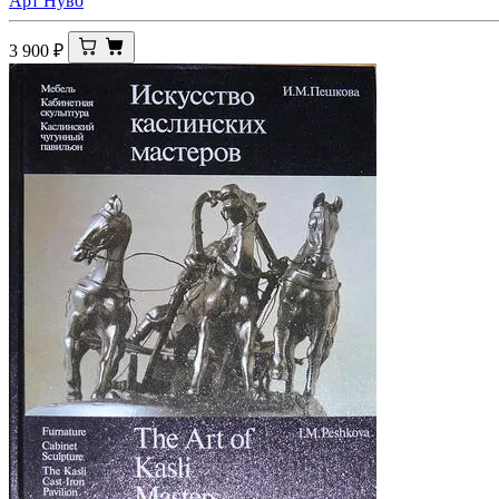
Арт Нуво
3 900
₽