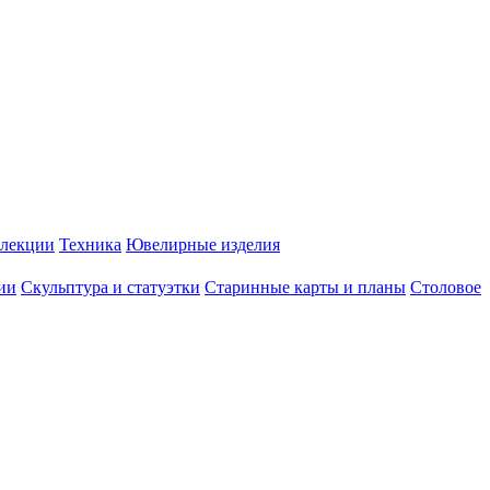
лекции
Техника
Ювелирные изделия
ии
Скульптура и статуэтки
Старинные карты и планы
Столовое