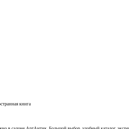
странная книга
но в салоне АртАнтик. Большой выбор, удобный каталог, экспе