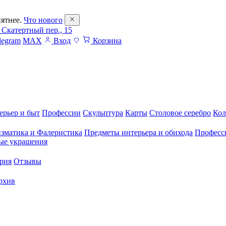
ятнее.
Что нового
 Скатертный пер., 15
legram
MAX
Вход
Корзина
ерьер и быт
Профессии
Скульптура
Карты
Столовое серебро
Кол
зматика и Фалеристика
Предметы интерьера и обихода
Професс
ые украшения
рия
Отзывы
рхив