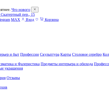
ятнее.
Что нового
 Скатертный пер., 15
legram
MAX
Вход
Корзина
ерьер и быт
Профессии
Скульптура
Карты
Столовое серебро
Кол
зматика и Фалеристика
Предметы интерьера и обихода
Професс
ые украшения
рия
Отзывы
рхив