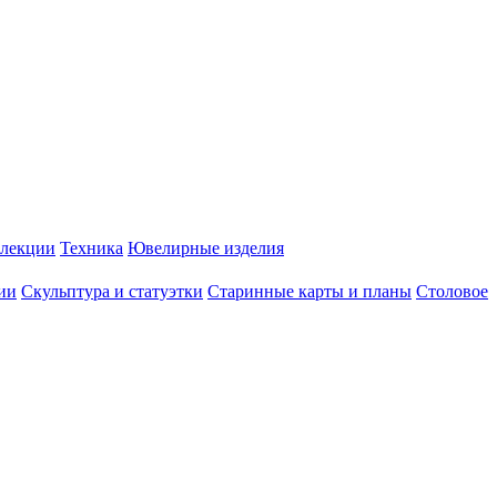
лекции
Техника
Ювелирные изделия
ии
Скульптура и статуэтки
Старинные карты и планы
Столовое