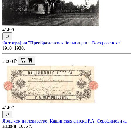
41499
Фотография "Преображенская больница в г. Воскресенске"
1910 -1930.
2 000
₽
41497
Ярлычок на лекарство. Кашинская аптека Р.А. Серафимовича
Кашин. 1885 г.