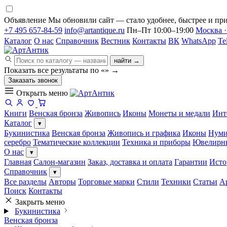
Объявление
Мы обновили сайт — стало удобнее, быстрее и при
+7 495 657-84-59
info@artantique.ru
Пн–Пт 10:00–19:00
Москва ·
Каталог
О нас
Справочник
Вестник
Контакты
ВК
WhatsApp
Te
найти →
Показать все результаты по «
»
→
Заказать звонок
Открыть меню
Книги
Венская бронза
Живопись
Иконы
Монеты и медали
Инт
Каталог
▾
Букинистика
Венская бронза
Живопись и графика
Иконы
Нуми
серебро
Тематические коллекции
Техника и приборы
Ювелирн
О нас
▾
Главная
Салон-магазин
Заказ, доставка и оплата
Гарантии
Исто
Справочник
▾
Все разделы
Авторы
Торговые марки
Стили
Техники
Статьи
А
Поиск
Контакты
Закрыть меню
Букинистика
Венская бронза