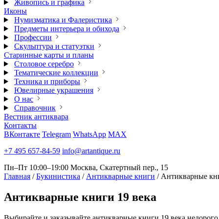
Живопись и графика
Иконы
Нумизматика и Фалеристика
Предметы интерьера и обихода
Профессии
Скульптура и статуэтки
Старинные карты и планы
Столовое серебро
Тематические коллекции
Техника и приборы
Ювелирные украшения
О нас
Справочник
Вестник антиквара
Контакты
ВКонтакте
Telegram
WhatsApp
MAX
+7 495 657-84-59
info@artantique.ru
Пн–Пт 10:00–19:00
Москва, Скатертный пер., 15
Главная
/
Букинистика
/
Антикварные книги
/
Антикварные кни
Антикварные
книги 19 века
Выбирайте и заказывайте антикварные книги 19 века недорого