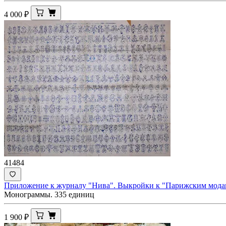
4 000
₽
41484
Приложение к журналу "Нива". Выкройки к "Парижским модам"
Монограммы. 335 единиц
1 900
₽