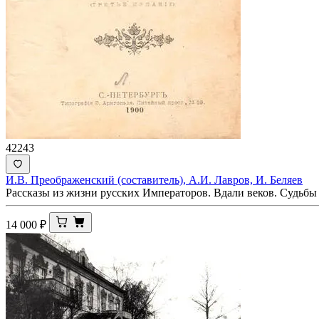
42243
И.В. Преображенский (составитель), А.И. Лавров, И. Беляев
Рассказы из жизни русских Императоров. Вдали веков. Судьбы
14 000
₽