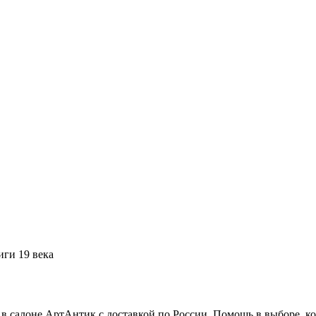
ги 19 века
 в салоне АртАнтик с доставкой по России. Помощь в выборе, к