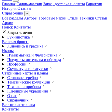
Главная
Салон-магазин
Заказ, доставка и оплата
Гарантии
История
Отзывы
Справочник
▾
Все разделы
Авторы
Торговые марки
Стили
Техники
Статьи
Архив
Поиск
Контакты
Закрыть меню
Букинистика
Венская бронза
Живопись и графика
Иконы
Нумизматика и Фалеристика
Предметы интерьера и обихода
Профессии
Скульптура и статуэтки
Старинные карты и планы
Столовое серебро
Тематические коллекции
Техника и приборы
Ювелирные украшения
О нас
Справочник
Вестник антиквара
Контакты