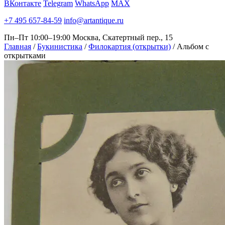
ВКонтакте
Telegram
WhatsApp
MAX
+7 495 657-84-59
info@artantique.ru
Пн–Пт 10:00–19:00
Москва, Скатертный пер., 15
Главная
/
Букинистика
/
Филокартия (открытки)
/
Альбом с
открытками