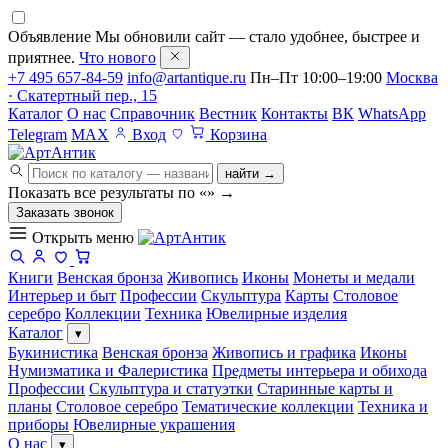
Объявление
Мы обновили сайт — стало удобнее, быстрее и
приятнее.
Что нового
+7 495 657-84-59
info@artantique.ru
Пн–Пт 10:00–19:00
Москва
· Скатертный пер., 15
Каталог
О нас
Справочник
Вестник
Контакты
ВК
WhatsApp
Telegram
MAX
Вход
Корзина
найти →
Показать все результаты по «
»
→
Заказать звонок
Открыть меню
Книги
Венская бронза
Живопись
Иконы
Монеты и медали
Интерьер и быт
Профессии
Скульптура
Карты
Столовое
серебро
Коллекции
Техника
Ювелирные изделия
Каталог
▾
Букинистика
Венская бронза
Живопись и графика
Иконы
Нумизматика и Фалеристика
Предметы интерьера и обихода
Профессии
Скульптура и статуэтки
Старинные карты и
планы
Столовое серебро
Тематические коллекции
Техника и
приборы
Ювелирные украшения
О нас
▾