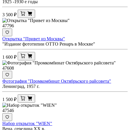
1925 -1930 е годы
3 500
₽
47796
Открытка "Привет из Москвы"
"Издание фототипии ОТТО Ренаръ в Москве"
1 600
₽
47608
Фотография "Промкомбинат Октябрьского райсовета"
Ленинград, 1957 г.
1 500
₽
47546
Набор открыток "WIEN"
Вена, середина ХХ в.