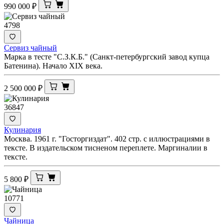
990 000
₽
4798
Сервиз чайный
Марка в тесте "С.З.К.Б." (Санкт-петербургский завод купца
Батенина). Начало XIX века.
2 500 000
₽
36847
Кулинария
Москва. 1961 г. "Госторгиздат". 402 стр. с иллюстрациями в
тексте. В издательском тисненом переплете. Маргиналии в
тексте.
5 800
₽
10771
Чайница