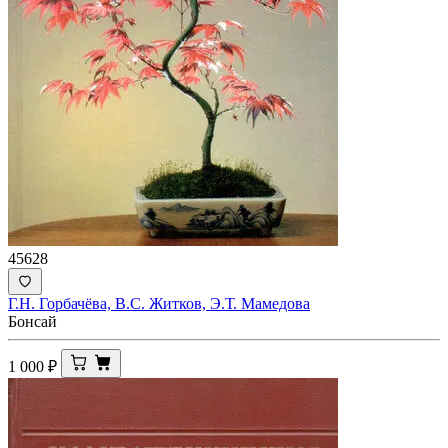
45628
Г.Н. Горбачёва, В.С. Житков, Э.Т. Мамедова
Бонсай
1 000
₽