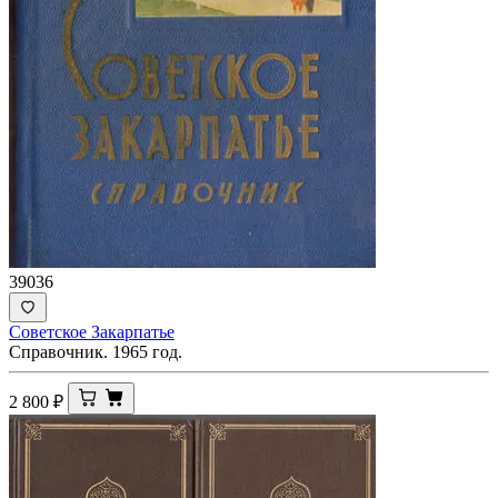
39036
Советское Закарпатье
Справочник. 1965 год.
2 800
₽