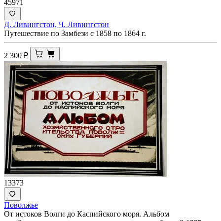
45971
Д. Ливингстон, Ч. Ливингстон
Путешествие по Замбези с 1858 по 1864 г.
2 300
₽
13373
Поволжье
От истоков Волги до Каспийского моря. Альбом