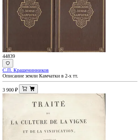
44839
С.П. Крашенинников
Описание земли Камчатки в 2-х тт.
3 900
₽