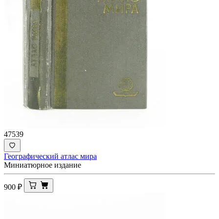
47539
Географический атлас мира
Миниатюрное издание
900
₽