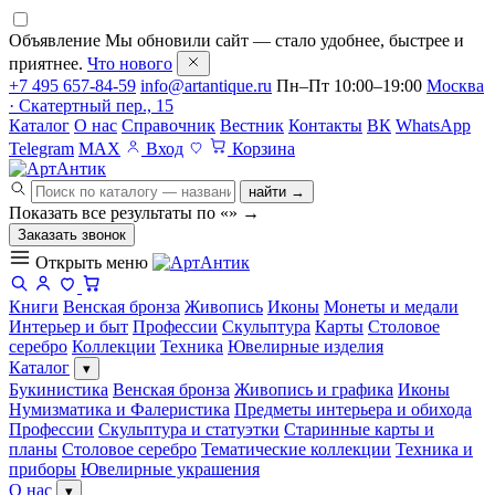
Объявление
Мы обновили сайт — стало удобнее, быстрее и
приятнее.
Что нового
+7 495 657-84-59
info@artantique.ru
Пн–Пт 10:00–19:00
Москва
· Скатертный пер., 15
Каталог
О нас
Справочник
Вестник
Контакты
ВК
WhatsApp
Telegram
MAX
Вход
Корзина
найти →
Показать все результаты по «
»
→
Заказать звонок
Открыть меню
Книги
Венская бронза
Живопись
Иконы
Монеты и медали
Интерьер и быт
Профессии
Скульптура
Карты
Столовое
серебро
Коллекции
Техника
Ювелирные изделия
Каталог
▾
Букинистика
Венская бронза
Живопись и графика
Иконы
Нумизматика и Фалеристика
Предметы интерьера и обихода
Профессии
Скульптура и статуэтки
Старинные карты и
планы
Столовое серебро
Тематические коллекции
Техника и
приборы
Ювелирные украшения
О нас
▾