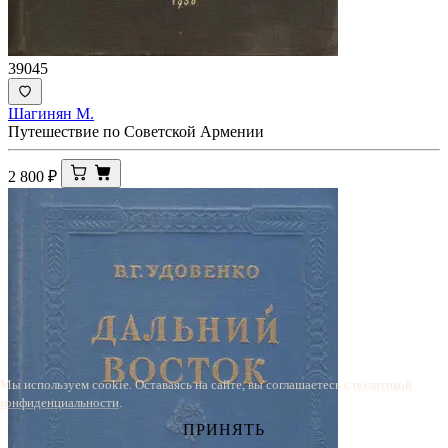
39045
Шагинян М.
Путешествие по Советской Армении
2 800
₽
Мы используем cookie. Оставаясь на сайте, вы соглашаетесь с
политикой
конфиденциальности
.
ПРИНЯТЬ