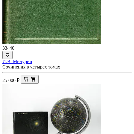
33440
И.В. Мичурин
Сочинения в четырех томах
25 000
₽