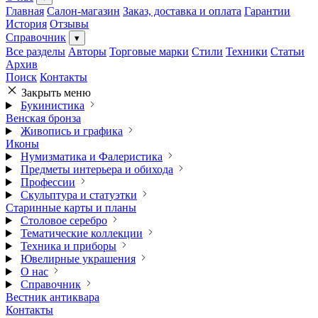
Главная
Салон-магазин
Заказ, доставка и оплата
Гарантии
История
Отзывы
Справочник
▾
Все разделы
Авторы
Торговые марки
Стили
Техники
Статьи
Архив
Поиск
Контакты
Закрыть меню
Букинистика
Венская бронза
Живопись и графика
Иконы
Нумизматика и Фалеристика
Предметы интерьера и обихода
Профессии
Скульптура и статуэтки
Старинные карты и планы
Столовое серебро
Тематические коллекции
Техника и приборы
Ювелирные украшения
О нас
Справочник
Вестник антиквара
Контакты