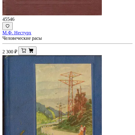
45546
М.Ф. Нестурх
Человеческие расы
2 300
₽