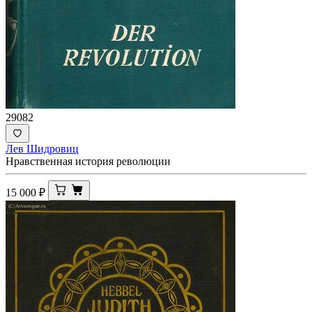
29082
Лев Шидровиц
Нравственная история революции
15 000
₽