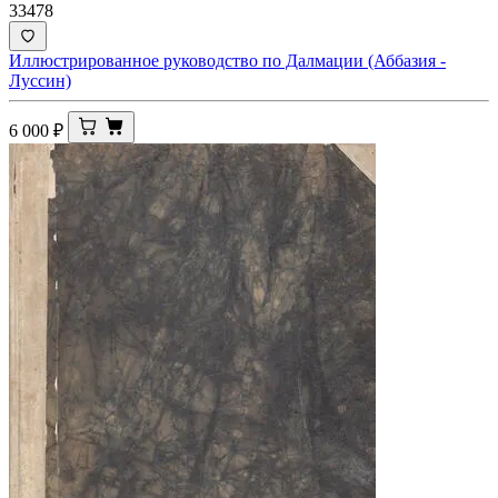
33478
Иллюстрированное руководство по Далмации (Аббазия -
Луссин)
6 000
₽