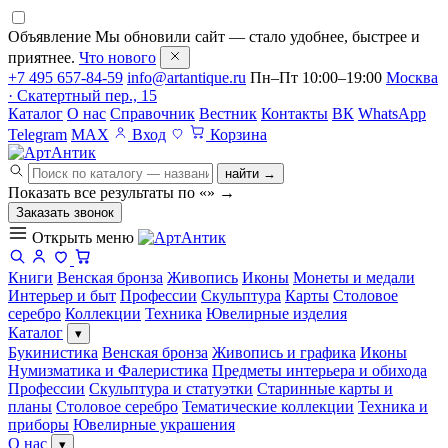
Объявление
Мы обновили сайт — стало удобнее, быстрее и
приятнее.
Что нового
+7 495 657-84-59
info@artantique.ru
Пн–Пт 10:00–19:00
Москва
· Скатертный пер., 15
Каталог
О нас
Справочник
Вестник
Контакты
ВК
WhatsApp
Telegram
MAX
Вход
Корзина
найти →
Показать все результаты по «
»
→
Заказать звонок
Открыть меню
Книги
Венская бронза
Живопись
Иконы
Монеты и медали
Интерьер и быт
Профессии
Скульптура
Карты
Столовое
серебро
Коллекции
Техника
Ювелирные изделия
Каталог
▾
Букинистика
Венская бронза
Живопись и графика
Иконы
Нумизматика и Фалеристика
Предметы интерьера и обихода
Профессии
Скульптура и статуэтки
Старинные карты и
планы
Столовое серебро
Тематические коллекции
Техника и
приборы
Ювелирные украшения
О нас
▾