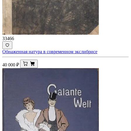
33466
Обнаженная натура в современном экслибрисе
40 000
₽