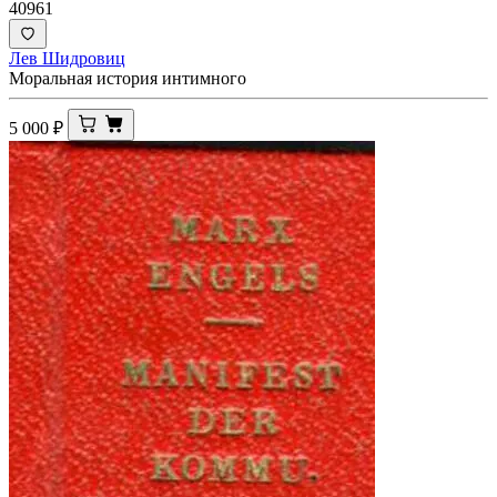
40961
Лев Шидровиц
Моральная история интимного
5 000
₽