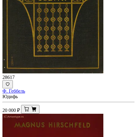
28617
Ф. Геббель
Юдифь
20 000
₽