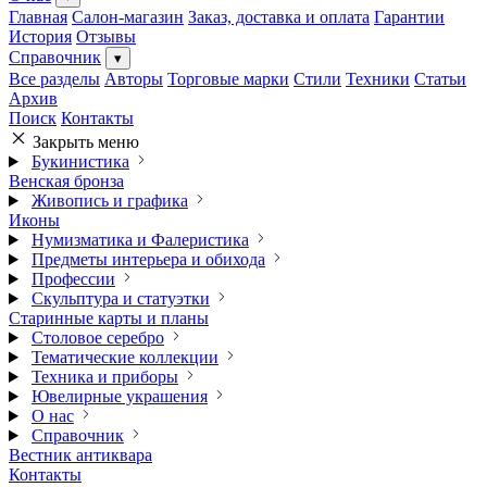
Главная
Салон-магазин
Заказ, доставка и оплата
Гарантии
История
Отзывы
Справочник
▾
Все разделы
Авторы
Торговые марки
Стили
Техники
Статьи
Архив
Поиск
Контакты
Закрыть меню
Букинистика
Венская бронза
Живопись и графика
Иконы
Нумизматика и Фалеристика
Предметы интерьера и обихода
Профессии
Скульптура и статуэтки
Старинные карты и планы
Столовое серебро
Тематические коллекции
Техника и приборы
Ювелирные украшения
О нас
Справочник
Вестник антиквара
Контакты