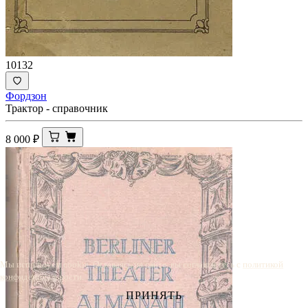
10132
Фордзон
Трактор - справочник
8 000
₽
Мы используем cookie. Оставаясь на сайте, вы соглашаетесь с
политикой
конфиденциальности
.
ПРИНЯТЬ