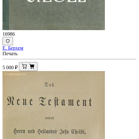
16986
Е. Берхем
Печать
5 000
₽