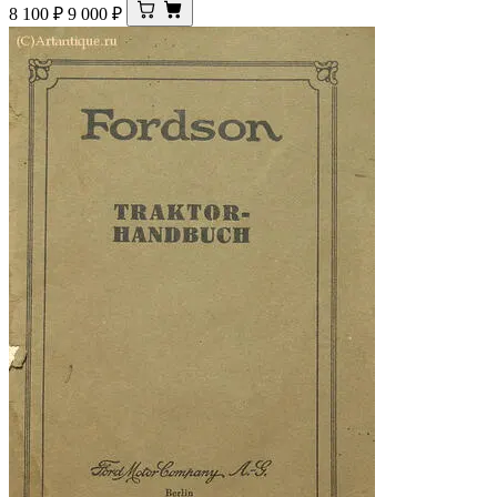
8 100
₽
9 000
₽