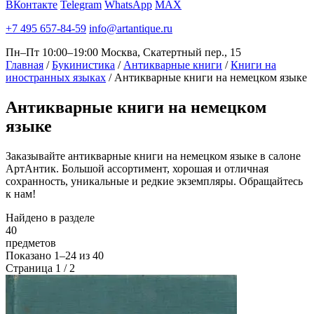
ВКонтакте
Telegram
WhatsApp
MAX
+7 495 657-84-59
info@artantique.ru
Пн–Пт 10:00–19:00
Москва, Скатертный пер., 15
Главная
/
Букинистика
/
Антикварные книги
/
Книги на
иностранных языках
/
Антикварные книги на немецком языке
Антикварные
книги на немецком
языке
Заказывайте антикварные книги на немецком языке в салоне
АртАнтик. Большой ассортимент, хорошая и отличная
сохранность, уникальные и редкие экземпляры. Обращайтесь
к нам!
Найдено в разделе
40
предметов
Показано
1–24
из
40
Страница 1 / 2