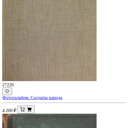
27226
Фототальбом. Солдаты народа
4 200
₽