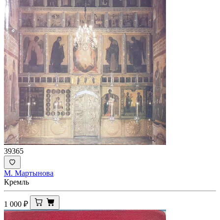
39365
М. Мартынова
Кремль
1 000
₽