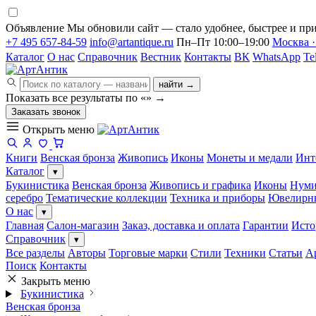
Объявление
Мы обновили сайт — стало удобнее, быстрее и при
+7 495 657-84-59
info@artantique.ru
Пн–Пт 10:00–19:00
Москва ·
Каталог
О нас
Справочник
Вестник
Контакты
ВК
WhatsApp
Te
найти →
Показать все результаты по «
»
→
Заказать звонок
Открыть меню
Книги
Венская бронза
Живопись
Иконы
Монеты и медали
Инт
Каталог
▾
Букинистика
Венская бронза
Живопись и графика
Иконы
Нуми
серебро
Тематические коллекции
Техника и приборы
Ювелирн
О нас
▾
Главная
Салон-магазин
Заказ, доставка и оплата
Гарантии
Исто
Справочник
▾
Все разделы
Авторы
Торговые марки
Стили
Техники
Статьи
А
Поиск
Контакты
Закрыть меню
Букинистика
Венская бронза