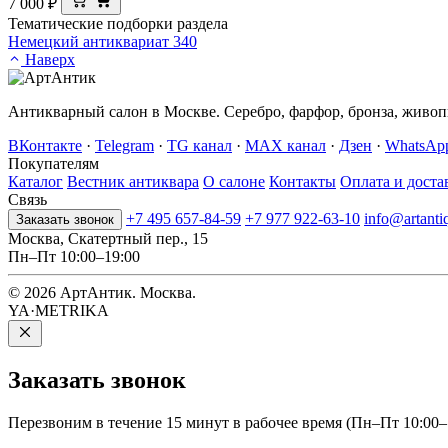
7 000
₽
Тематические подборки раздела
Немецкий антиквариат
340
Наверх
Антикварный салон в Москве. Серебро, фарфор, бронза, живопи
ВКонтакте
·
Telegram
·
TG канал
·
MAX канал
·
Дзен
·
WhatsAp
Покупателям
Каталог
Вестник антиквара
О салоне
Контакты
Оплата и доста
Связь
+7 495 657-84-59
+7 977 922-63-10
info@artanti
Заказать звонок
Москва, Скатертный пер., 15
Пн–Пт 10:00–19:00
© 2026 АртАнтик. Москва.
YA·METRIKA
Заказать
звонок
Перезвоним в течение 15 минут в рабочее время (Пн–Пт 10:00–1