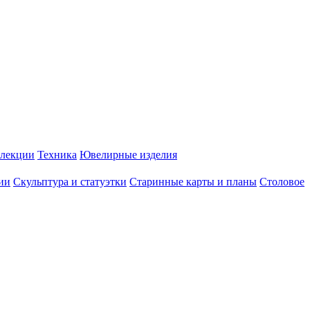
лекции
Техника
Ювелирные изделия
ии
Скульптура и статуэтки
Старинные карты и планы
Столовое