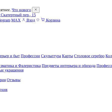
ятнее.
Что нового
 Скатертный пер., 15
legram
MAX
Вход
Корзина
ерьер и быт
Профессии
Скульптура
Карты
Столовое серебро
Кол
зматика и Фалеристика
Предметы интерьера и обихода
Професс
ые украшения
рия
Отзывы
рхив