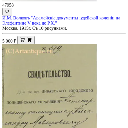
47958
И.М. Волковъ "Арамейскiе документы iудейской колонiи на
Элефантине V века до Р.Х."
Москва, 1915г. Съ 10 рисунками.
5 000
₽