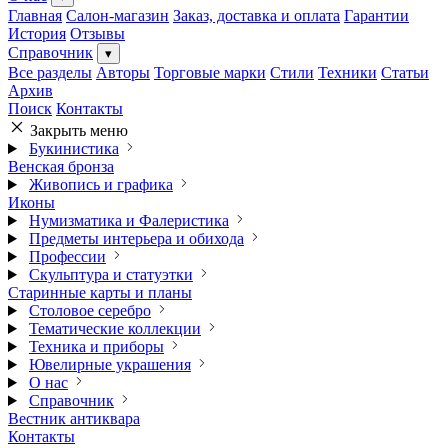
Главная
Салон-магазин
Заказ, доставка и оплата
Гарантии
История
Отзывы
Справочник
▾
Все разделы
Авторы
Торговые марки
Стили
Техники
Статьи
Архив
Поиск
Контакты
Закрыть меню
Букинистика
Венская бронза
Живопись и графика
Иконы
Нумизматика и Фалеристика
Предметы интерьера и обихода
Профессии
Скульптура и статуэтки
Старинные карты и планы
Столовое серебро
Тематические коллекции
Техника и приборы
Ювелирные украшения
О нас
Справочник
Вестник антиквара
Контакты