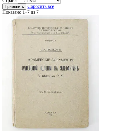
Страна
Сбросить все
Применить
Показано
1–7
из
7