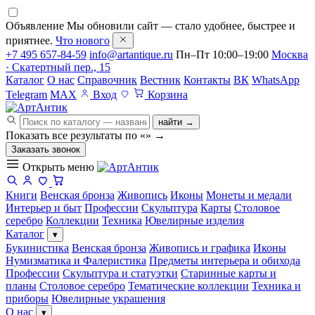
Объявление
Мы обновили сайт — стало удобнее, быстрее и
приятнее.
Что нового
+7 495 657-84-59
info@artantique.ru
Пн–Пт 10:00–19:00
Москва
· Скатертный пер., 15
Каталог
О нас
Справочник
Вестник
Контакты
ВК
WhatsApp
Telegram
MAX
Вход
Корзина
найти →
Показать все результаты по «
»
→
Заказать звонок
Открыть меню
Книги
Венская бронза
Живопись
Иконы
Монеты и медали
Интерьер и быт
Профессии
Скульптура
Карты
Столовое
серебро
Коллекции
Техника
Ювелирные изделия
Каталог
▾
Букинистика
Венская бронза
Живопись и графика
Иконы
Нумизматика и Фалеристика
Предметы интерьера и обихода
Профессии
Скульптура и статуэтки
Старинные карты и
планы
Столовое серебро
Тематические коллекции
Техника и
приборы
Ювелирные украшения
О нас
▾