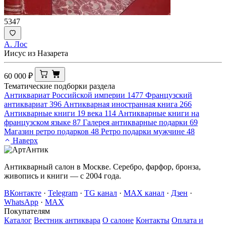
5347
А. Лос
Иисус из Назарета
60 000
₽
Тематические подборки раздела
Антиквариат Российской империи
1477
Французский
антиквариат
396
Антикварная иностранная книга
266
Антикварные книги 19 века
114
Антикварные книги на
французском языке
87
Галерея антикварные подарки
69
Магазин ретро подарков
48
Ретро подарки мужчине
48
Наверх
Антикварный салон в Москве. Серебро, фарфор, бронза,
живопись и книги — с 2004 года.
ВКонтакте
·
Telegram
·
TG канал
·
MAX канал
·
Дзен
·
WhatsApp
·
MAX
Покупателям
Каталог
Вестник антиквара
О салоне
Контакты
Оплата и