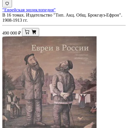
"Еврейская энциклопедия"
В 16 томах. Издательство "Тип. Акц. Общ. Брокгауз-Ефрон".
1908-1913 гг.
490 000
₽