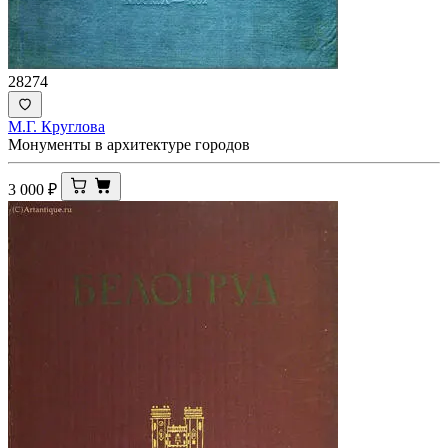
28274
М.Г. Круглова
Монументы в архитектуре городов
3 000
₽