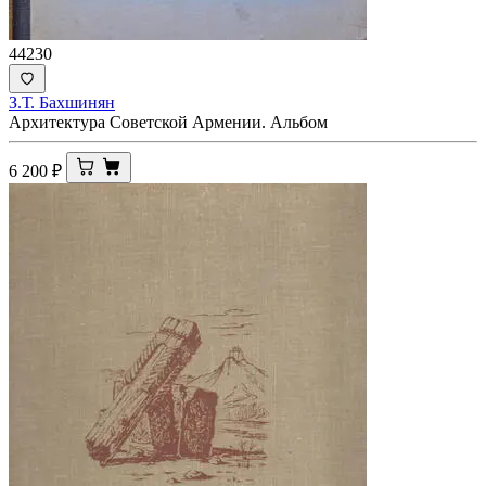
44230
З.Т. Бахшинян
Архитектура Советской Армении. Альбом
6 200
₽