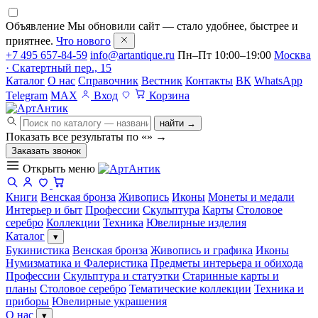
Объявление
Мы обновили сайт — стало удобнее, быстрее и
приятнее.
Что нового
+7 495 657-84-59
info@artantique.ru
Пн–Пт 10:00–19:00
Москва
· Скатертный пер., 15
Каталог
О нас
Справочник
Вестник
Контакты
ВК
WhatsApp
Telegram
MAX
Вход
Корзина
найти →
Показать все результаты по «
»
→
Заказать звонок
Открыть меню
Книги
Венская бронза
Живопись
Иконы
Монеты и медали
Интерьер и быт
Профессии
Скульптура
Карты
Столовое
серебро
Коллекции
Техника
Ювелирные изделия
Каталог
▾
Букинистика
Венская бронза
Живопись и графика
Иконы
Нумизматика и Фалеристика
Предметы интерьера и обихода
Профессии
Скульптура и статуэтки
Старинные карты и
планы
Столовое серебро
Тематические коллекции
Техника и
приборы
Ювелирные украшения
О нас
▾