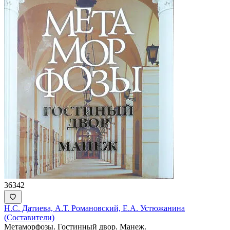
36342
Н.С. Датиева, А.Т. Романовский, Е.А. Устюжанина
(Составители)
Метаморфозы. Гостинный двор. Манеж.