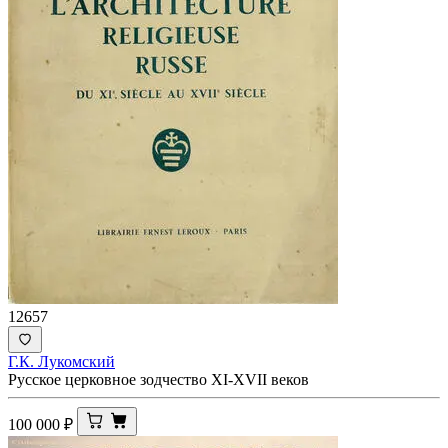
12657
Г.К. Лукомский
Русское церковное зодчество XI-XVII веков
100 000
₽