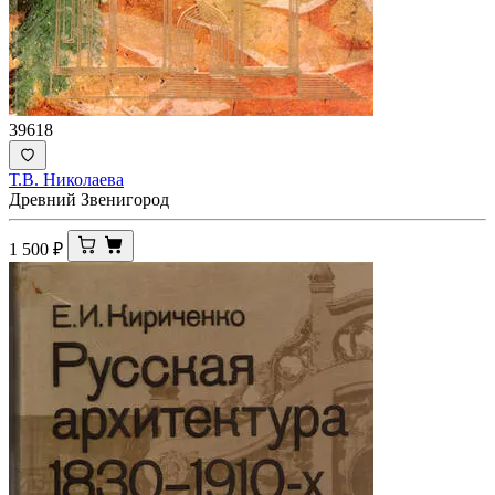
39618
Т.В. Николаева
Древний Звенигород
1 500
₽