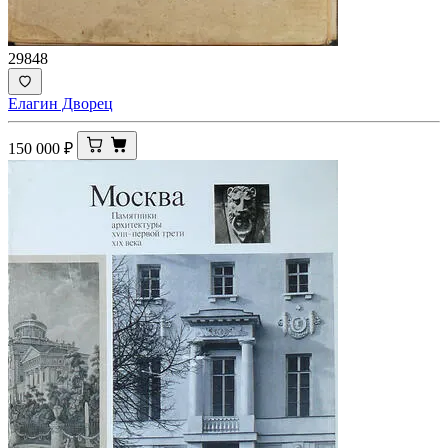
29848
Елагин Дворец
150 000
₽