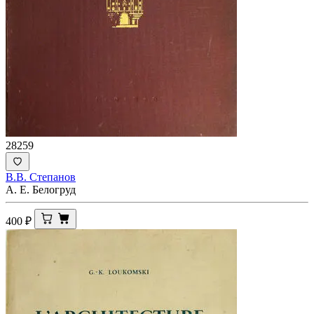
28259
В.В. Степанов
А. Е. Белогруд
400
₽