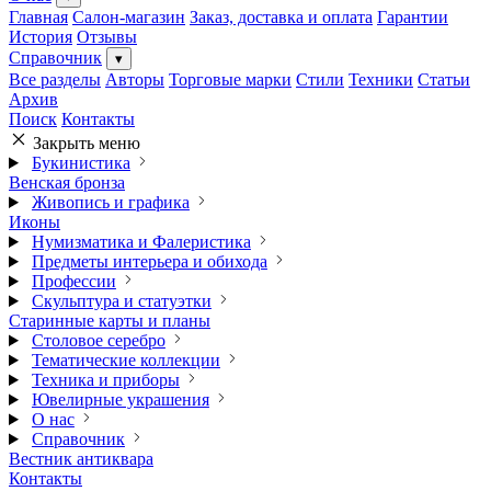
Главная
Салон-магазин
Заказ, доставка и оплата
Гарантии
История
Отзывы
Справочник
▾
Все разделы
Авторы
Торговые марки
Стили
Техники
Статьи
Архив
Поиск
Контакты
Закрыть меню
Букинистика
Венская бронза
Живопись и графика
Иконы
Нумизматика и Фалеристика
Предметы интерьера и обихода
Профессии
Скульптура и статуэтки
Старинные карты и планы
Столовое серебро
Тематические коллекции
Техника и приборы
Ювелирные украшения
О нас
Справочник
Вестник антиквара
Контакты