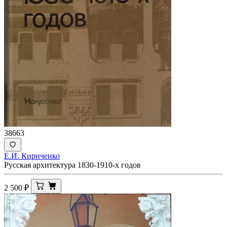
38663
Е.И. Кириченко
Русская архитектура 1830-1910-х годов
2 500
₽