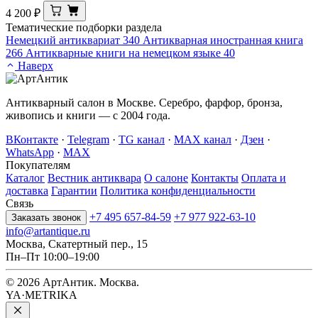
4 200
₽
Тематические подборки раздела
Немецкий антиквариат
340
Антикварная иностранная книга
266
Антикварные книги на немецком языке
40
Наверх
Антикварный салон в Москве. Серебро, фарфор, бронза,
живопись и книги — с 2004 года.
ВКонтакте
·
Telegram
·
TG канал
·
MAX канал
·
Дзен
·
WhatsApp
·
MAX
Покупателям
Каталог
Вестник антиквара
О салоне
Контакты
Оплата и
доставка
Гарантии
Политика конфиденциальности
Связь
+7 495 657-84-59
+7 977 922-63-10
Заказать звонок
info@artantique.ru
Москва, Скатертный пер., 15
Пн–Пт 10:00–19:00
© 2026 АртАнтик. Москва.
YA·METRIKA