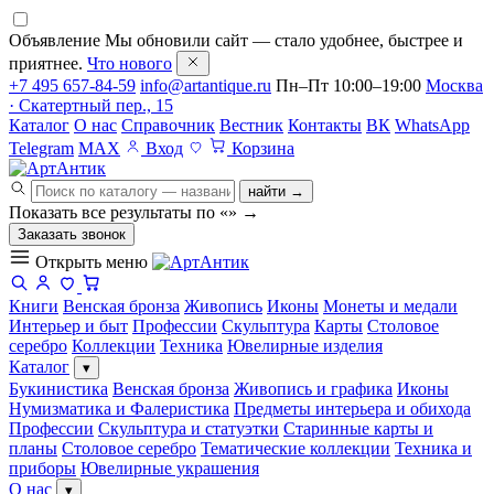
Объявление
Мы обновили сайт — стало удобнее, быстрее и
приятнее.
Что нового
+7 495 657-84-59
info@artantique.ru
Пн–Пт 10:00–19:00
Москва
· Скатертный пер., 15
Каталог
О нас
Справочник
Вестник
Контакты
ВК
WhatsApp
Telegram
MAX
Вход
Корзина
найти →
Показать все результаты по «
»
→
Заказать звонок
Открыть меню
Книги
Венская бронза
Живопись
Иконы
Монеты и медали
Интерьер и быт
Профессии
Скульптура
Карты
Столовое
серебро
Коллекции
Техника
Ювелирные изделия
Каталог
▾
Букинистика
Венская бронза
Живопись и графика
Иконы
Нумизматика и Фалеристика
Предметы интерьера и обихода
Профессии
Скульптура и статуэтки
Старинные карты и
планы
Столовое серебро
Тематические коллекции
Техника и
приборы
Ювелирные украшения
О нас
▾