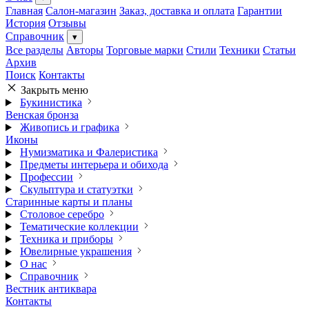
Главная
Салон-магазин
Заказ, доставка и оплата
Гарантии
История
Отзывы
Справочник
▾
Все разделы
Авторы
Торговые марки
Стили
Техники
Статьи
Архив
Поиск
Контакты
Закрыть меню
Букинистика
Венская бронза
Живопись и графика
Иконы
Нумизматика и Фалеристика
Предметы интерьера и обихода
Профессии
Скульптура и статуэтки
Старинные карты и планы
Столовое серебро
Тематические коллекции
Техника и приборы
Ювелирные украшения
О нас
Справочник
Вестник антиквара
Контакты