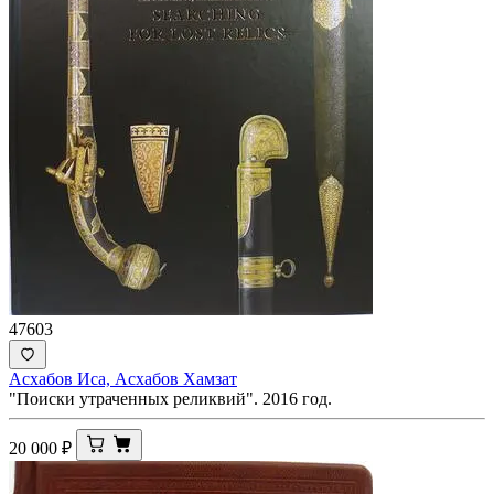
47603
Асхабов Иса, Асхабов Хамзат
"Поиски утраченных реликвий". 2016 год.
20 000
₽