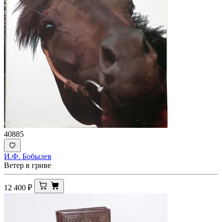
40885
И.Ф. Бобылев
Ветер в гриве
12 400
₽