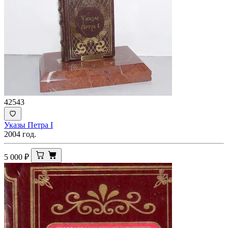
42543
Указы Петра I
2004 год.
5 000
₽