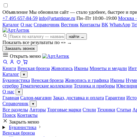
Объявление
Мы обновили сайт — стало удобнее, быстрее и при
+7 495 657-84-59
info@artantique.ru
Пн–Пт 10:00–19:00
Москва ·
Каталог
О нас
Справочник
Вестник
Контакты
ВК
WhatsApp
Te
найти →
Показать все результаты по «
»
→
Заказать звонок
Открыть меню
Книги
Венская бронза
Живопись
Иконы
Монеты и медали
Инт
Каталог
▾
Букинистика
Венская бронза
Живопись и графика
Иконы
Нуми
серебро
Тематические коллекции
Техника и приборы
Ювелирн
О нас
▾
Главная
Салон-магазин
Заказ, доставка и оплата
Гарантии
Исто
Справочник
▾
Все разделы
Авторы
Торговые марки
Стили
Техники
Статьи
А
Поиск
Контакты
Закрыть меню
Букинистика
Венская бронза