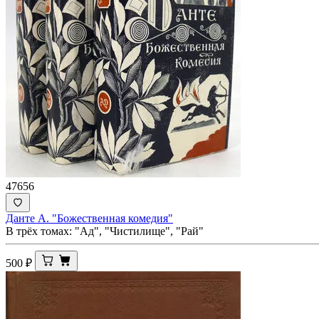
47656
Данте А. "Божественная комедия"
В трёх томах: "Ад", "Чистилище", "Рай"
500
₽