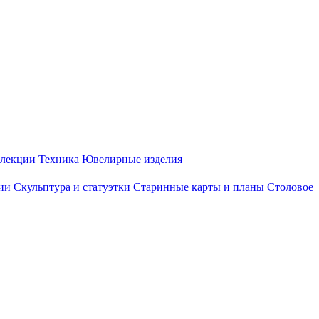
лекции
Техника
Ювелирные изделия
ии
Скульптура и статуэтки
Старинные карты и планы
Столовое