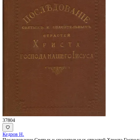
37804
Кедров Н.
Последование Святых и спасительных страстей Христа Господ