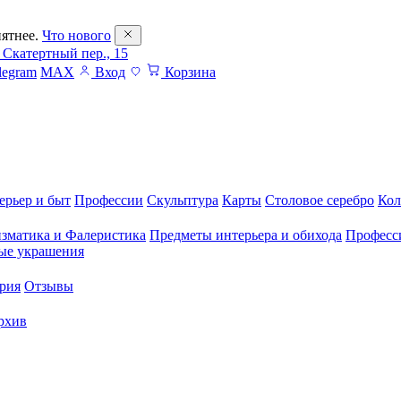
ятнее.
Что нового
 Скатертный пер., 15
legram
MAX
Вход
Корзина
ерьер и быт
Профессии
Скульптура
Карты
Столовое серебро
Кол
зматика и Фалеристика
Предметы интерьера и обихода
Професс
ые украшения
рия
Отзывы
рхив