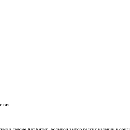
лигия
но в салоне АртАнтик. Большой выбор редких изданий в оригин