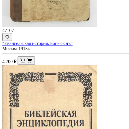
47107
"Евангельская история. Богъ сынъ"
Москва 1918г.
4 700
₽