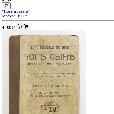
"Новый заветъ"
Москва, 1906г.
4 700
₽