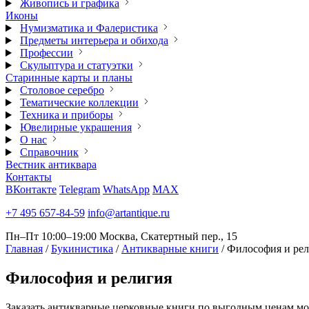
Живопись и графика
Иконы
Нумизматика и Фалеристика
Предметы интерьера и обихода
Профессии
Скульптура и статуэтки
Старинные карты и планы
Столовое серебро
Тематические коллекции
Техника и приборы
Ювелирные украшения
О нас
Справочник
Вестник антиквара
Контакты
ВКонтакте
Telegram
WhatsApp
MAX
+7 495 657-84-59
info@artantique.ru
Пн–Пт 10:00–19:00
Москва, Скатертный пер., 15
Главная
/
Букинистика
/
Антикварные книги
/
Философия и ре
Философия
и религия
Заказать антикварные церковные книги по выгодным ценам мож