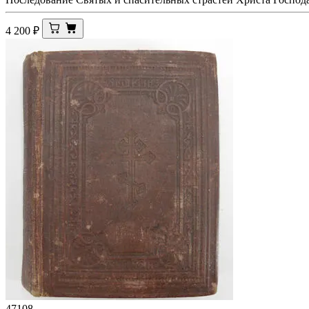
4 200
₽
47108