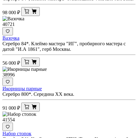
98 000
₽
40721
Вазочка
Серебро 84*. Клеймо мастера "ИГ", пробирного мастера с
датой "И.А 1861", герб Москвы.
56 000
₽
38996
Икорницы парные
Серебро 800*. Середина ХХ века.
91 000
₽
41554
Набор стопок