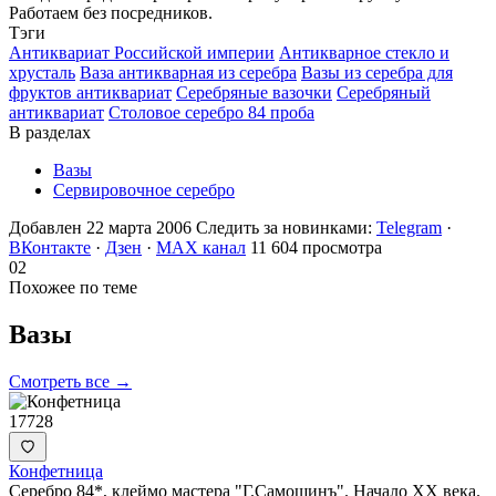
Работаем без посредников.
Тэги
Антиквариат Российской империи
Антикварное стекло и
хрусталь
Ваза антикварная из серебра
Вазы из серебра для
фруктов антиквариат
Серебряные вазочки
Серебряный
антиквариат
Столовое серебро 84 проба
В разделах
Вазы
Сервировочное серебро
Добавлен 22 марта 2006
Следить за новинками:
Telegram
·
ВКонтакте
·
Дзен
·
MAX канал
11 604 просмотра
02
Похожее по теме
Вазы
Смотреть все →
17728
Конфетница
Серебро 84*, клеймо мастера "Г.Самошинъ". Начало ХХ века.