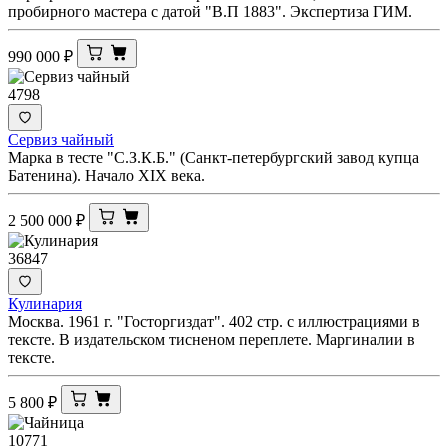
пробирного мастера с датой "В.П 1883". Экспертиза ГИМ.
990 000
₽
4798
Сервиз чайный
Марка в тесте "С.З.К.Б." (Санкт-петербургский завод купца
Батенина). Начало XIX века.
2 500 000
₽
36847
Кулинария
Москва. 1961 г. "Госторгиздат". 402 стр. с иллюстрациями в
тексте. В издательском тисненом переплете. Маргиналии в
тексте.
5 800
₽
10771