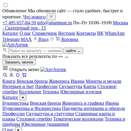
Объявление
Мы обновили сайт — стало удобнее, быстрее и
приятнее.
Что нового
+7 495 657-84-59
info@artantique.ru
Пн–Пт 10:00–19:00
Москва
· Скатертный пер., 15
Каталог
О нас
Справочник
Вестник
Контакты
ВК
WhatsApp
Telegram
MAX
Вход
Корзина
найти →
Показать все результаты по «
»
→
Заказать звонок
Открыть меню
Книги
Венская бронза
Живопись
Иконы
Монеты и медали
Интерьер и быт
Профессии
Скульптура
Карты
Столовое
серебро
Коллекции
Техника
Ювелирные изделия
Каталог
▾
Букинистика
Венская бронза
Живопись и графика
Иконы
Нумизматика и Фалеристика
Предметы интерьера и обихода
Профессии
Скульптура и статуэтки
Старинные карты и
планы
Столовое серебро
Тематические коллекции
Техника и
приборы
Ювелирные украшения
О нас
▾