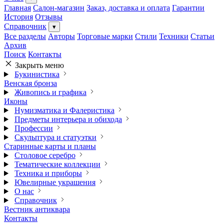
Главная
Салон-магазин
Заказ, доставка и оплата
Гарантии
История
Отзывы
Справочник
▾
Все разделы
Авторы
Торговые марки
Стили
Техники
Статьи
Архив
Поиск
Контакты
Закрыть меню
Букинистика
Венская бронза
Живопись и графика
Иконы
Нумизматика и Фалеристика
Предметы интерьера и обихода
Профессии
Скульптура и статуэтки
Старинные карты и планы
Столовое серебро
Тематические коллекции
Техника и приборы
Ювелирные украшения
О нас
Справочник
Вестник антиквара
Контакты