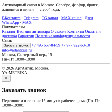
Антикварный салон в Москве. Серебро, фарфор, бронза,
живопись и книги — с 2004 года.
ВКонтакте
·
Telegram
·
TG канал
·
MAX канал
·
Дзен
·
WhatsApp
·
MAX
Покупателям
Каталог
Вестник антиквара
О салоне
Контакты
Оплата и
доставка
Гарантии
Политика конфиденциальности
Связь
+7 495 657-84-59
+7 977 922-63-10
Заказать звонок
info@artantique.ru
Москва, Скатертный пер., 15
Пн–Пт 10:00–19:00
© 2026 АртАнтик. Москва.
YA·METRIKA
Заказать
звонок
Перезвоним в течение 15 минут в рабочее время (Пн–Пт
10:00–19:00).