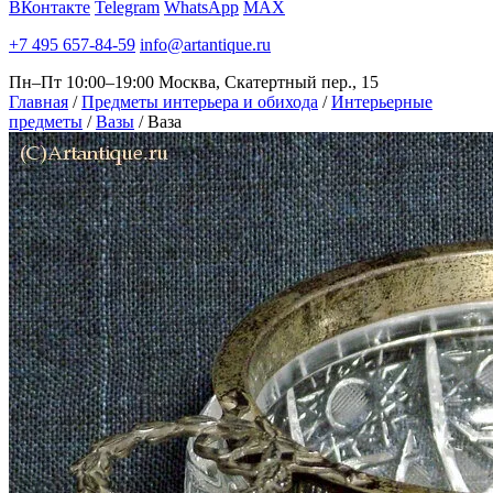
ВКонтакте
Telegram
WhatsApp
MAX
+7 495 657-84-59
info@artantique.ru
Пн–Пт 10:00–19:00
Москва, Скатертный пер., 15
Главная
/
Предметы интерьера и обихода
/
Интерьерные
предметы
/
Вазы
/
Ваза