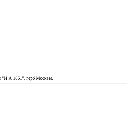
й "И.А 1861", герб Москвы.