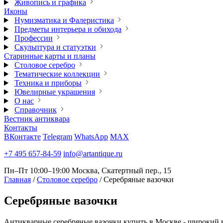
Живопись и графика
Иконы
Нумизматика и Фалеристика
Предметы интерьера и обихода
Профессии
Скульптура и статуэтки
Старинные карты и планы
Столовое серебро
Тематические коллекции
Техника и приборы
Ювелирные украшения
О нас
Справочник
Вестник антиквара
Контакты
ВКонтакте
Telegram
WhatsApp
MAX
+7 495 657-84-59
info@artantique.ru
Пн–Пт 10:00–19:00
Москва, Скатертный пер., 15
Главная
/
Столовое серебро
/
Серебряные вазочки
Серебряные
вазочки
Антикварные серебряные вазочки купить в Москве - широкий в