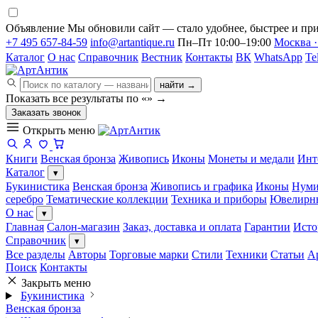
Объявление
Мы обновили сайт — стало удобнее, быстрее и при
+7 495 657-84-59
info@artantique.ru
Пн–Пт 10:00–19:00
Москва ·
Каталог
О нас
Справочник
Вестник
Контакты
ВК
WhatsApp
Te
найти →
Показать все результаты по «
»
→
Заказать звонок
Открыть меню
Книги
Венская бронза
Живопись
Иконы
Монеты и медали
Инт
Каталог
▾
Букинистика
Венская бронза
Живопись и графика
Иконы
Нуми
серебро
Тематические коллекции
Техника и приборы
Ювелирн
О нас
▾
Главная
Салон-магазин
Заказ, доставка и оплата
Гарантии
Исто
Справочник
▾
Все разделы
Авторы
Торговые марки
Стили
Техники
Статьи
А
Поиск
Контакты
Закрыть меню
Букинистика
Венская бронза