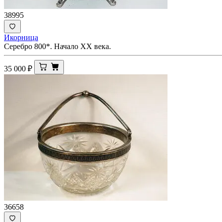
38995
Икорница
Серебро 800*. Начало ХХ века.
35 000
₽
36658