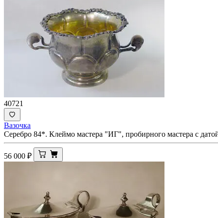
40721
Вазочка
Серебро 84*. Клеймо мастера "ИГ", пробирного мастера с дато
56 000
₽