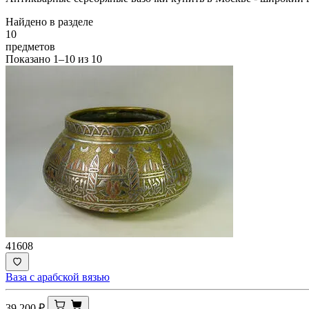
Найдено в разделе
10
предметов
Показано
1–10
из
10
41608
Ваза с арабской вязью
39 200
₽