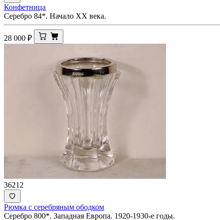
Конфетница
Серебро 84*. Начало ХХ века.
28 000
₽
36212
Рюмка с серебряным ободком
Серебро 800*. Западная Европа. 1920-1930-е годы.