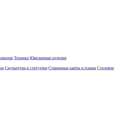
лекции
Техника
Ювелирные изделия
ии
Скульптура и статуэтки
Старинные карты и планы
Столовое