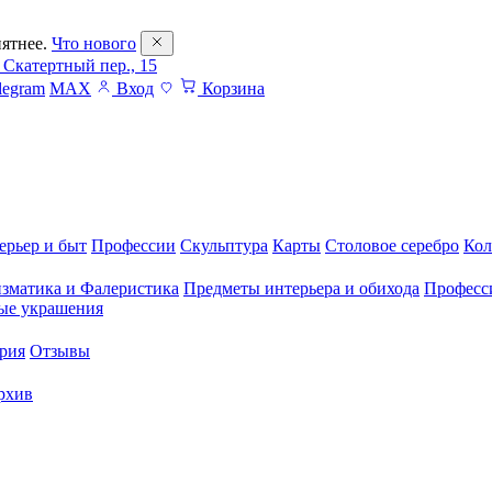
ятнее.
Что нового
 Скатертный пер., 15
legram
MAX
Вход
Корзина
ерьер и быт
Профессии
Скульптура
Карты
Столовое серебро
Кол
зматика и Фалеристика
Предметы интерьера и обихода
Професс
ые украшения
рия
Отзывы
рхив