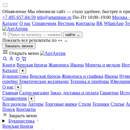
Объявление
Мы обновили сайт — стало удобнее, быстрее и при
+7 495 657-84-59
info@artantique.ru
Пн–Пт 10:00–19:00
Москва ·
Каталог
О нас
Справочник
Вестник
Контакты
ВК
WhatsApp
Te
найти →
Показать все результаты по «
»
→
Заказать звонок
Открыть меню
Книги
Венская бронза
Живопись
Иконы
Монеты и медали
Инт
Каталог
▾
Букинистика
Венская бронза
Живопись и графика
Иконы
Нуми
серебро
Тематические коллекции
Техника и приборы
Ювелирн
О нас
▾
Главная
Салон-магазин
Заказ, доставка и оплата
Гарантии
Исто
Справочник
▾
Все разделы
Авторы
Торговые марки
Стили
Техники
Статьи
А
Поиск
Контакты
Закрыть меню
Букинистика
Венская бронза