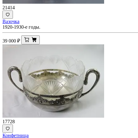
21414
Вазочка
1920-1930-е годы.
39 000
₽
17728
Конфетница