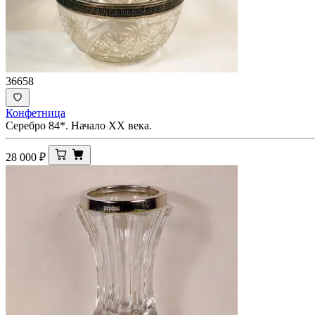
36658
Конфетница
Серебро 84*. Начало ХХ века.
28 000
₽