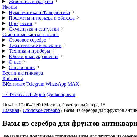
Живопись и графика
Иконы
Нумизматика и Фалеристика
Предметы интерьера и обихода
Профессии
Скульптура и статуэтки
Старинные карты и планы
Столовое серебро
Тематические коллекции
Техника и приборы
Ювелирные украшения
О нас
Справочник
Вестник антиквара
Контакты
ВКонтакте
Telegram
WhatsApp
MAX
+7 495 657-84-59
info@artantique.ru
Пн–Пт 10:00–19:00
Москва, Скатертный пер., 15
Главная
/
Столовое серебро
/
Вазы из серебра для фруктов анти
Вазы
из серебра для фруктов антиквар
Заказывайте подлинные старинные вазы для фруктов из серебр