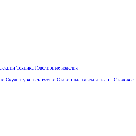
лекции
Техника
Ювелирные изделия
ии
Скульптура и статуэтки
Старинные карты и планы
Столовое