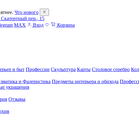
ятнее.
Что нового
 Скатертный пер., 15
legram
MAX
Вход
Корзина
ерьер и быт
Профессии
Скульптура
Карты
Столовое серебро
Кол
зматика и Фалеристика
Предметы интерьера и обихода
Професс
ые украшения
рия
Отзывы
рхив