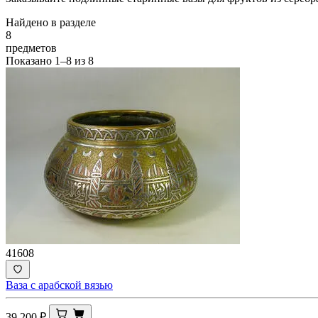
Найдено в разделе
8
предметов
Показано
1–8
из
8
41608
Ваза с арабской вязью
39 200
₽