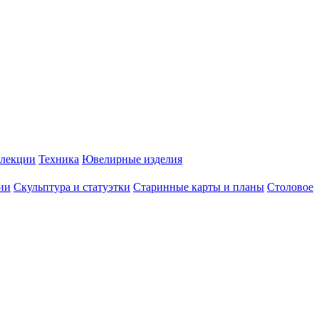
лекции
Техника
Ювелирные изделия
ии
Скульптура и статуэтки
Старинные карты и планы
Столовое