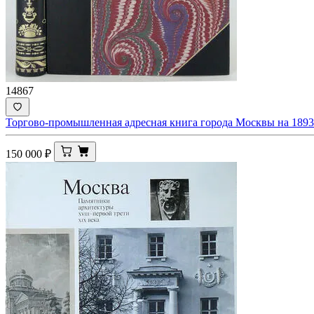
14867
Торгово-промышленная адресная книга города Москвы на 1893
150 000
₽