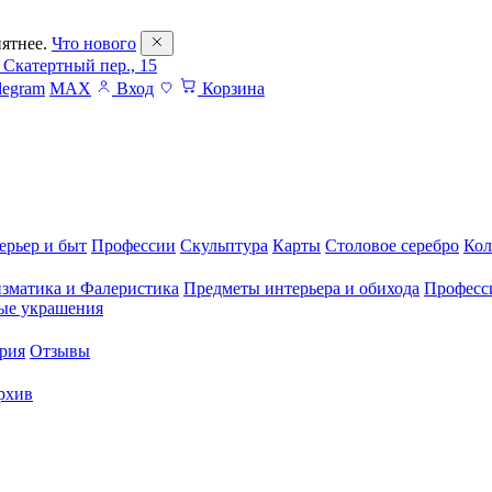
ятнее.
Что нового
 Скатертный пер., 15
legram
MAX
Вход
Корзина
ерьер и быт
Профессии
Скульптура
Карты
Столовое серебро
Кол
зматика и Фалеристика
Предметы интерьера и обихода
Професс
ые украшения
рия
Отзывы
рхив