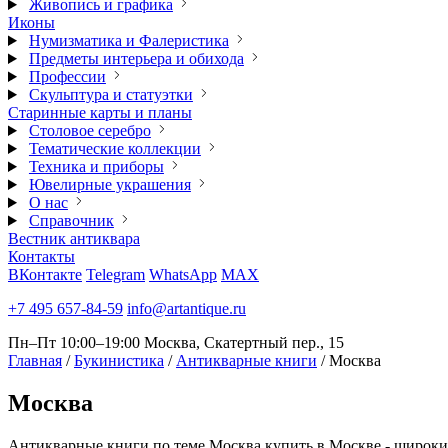
Живопись и графика
Иконы
Нумизматика и Фалеристика
Предметы интерьера и обихода
Профессии
Скульптура и статуэтки
Старинные карты и планы
Столовое серебро
Тематические коллекции
Техника и приборы
Ювелирные украшения
О нас
Справочник
Вестник антиквара
Контакты
ВКонтакте
Telegram
WhatsApp
MAX
+7 495 657-84-59
info@artantique.ru
Пн–Пт 10:00–19:00
Москва, Скатертный пер., 15
Главная
/
Букинистика
/
Антикварные книги
/
Москва
Москва
Антикварные книги по теме Москва купить в Москве - широкий