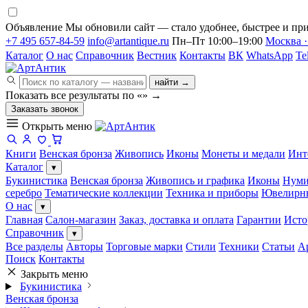
Объявление
Мы обновили сайт — стало удобнее, быстрее и при
+7 495 657-84-59
info@artantique.ru
Пн–Пт 10:00–19:00
Москва ·
Каталог
О нас
Справочник
Вестник
Контакты
ВК
WhatsApp
Te
найти →
Показать все результаты по «
»
→
Заказать звонок
Открыть меню
Книги
Венская бронза
Живопись
Иконы
Монеты и медали
Инт
Каталог
▾
Букинистика
Венская бронза
Живопись и графика
Иконы
Нуми
серебро
Тематические коллекции
Техника и приборы
Ювелирн
О нас
▾
Главная
Салон-магазин
Заказ, доставка и оплата
Гарантии
Исто
Справочник
▾
Все разделы
Авторы
Торговые марки
Стили
Техники
Статьи
А
Поиск
Контакты
Закрыть меню
Букинистика
Венская бронза