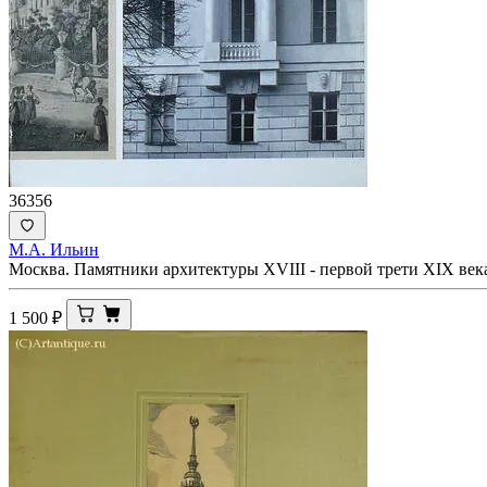
36356
М.А. Ильин
Москва. Памятники архитектуры XVIII - первой трети XIX век
1 500
₽