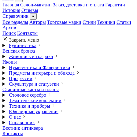
Главная
Салон-магазин
Заказ, доставка и оплата
Гарантии
История
Отзывы
Справочник
▾
Все разделы
Авторы
Торговые марки
Стили
Техники
Статьи
Архив
Поиск
Контакты
Закрыть меню
Букинистика
Венская бронза
Живопись и графика
Иконы
Нумизматика и Фалеристика
Предметы интерьера и обихода
Профессии
Скульптура и статуэтки
Старинные карты и планы
Столовое серебро
Тематические коллекции
Техника и приборы
Ювелирные украшения
О нас
Справочник
Вестник антиквара
Контакты