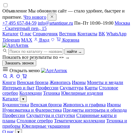
Объявление
Мы обновили сайт — стало удобнее, быстрее и
приятнее.
Что нового
+7 495 657-84-59
info@artantique.ru
Пн–Пт 10:00–19:00
Москва
· Скатертный пер., 15
Каталог
О нас
Справочник
Вестник
Контакты
ВК
WhatsApp
Telegram
MAX
Вход
Корзина
найти →
Показать все результаты по «
»
→
Заказать звонок
Открыть меню
Книги
Венская бронза
Живопись
Иконы
Монеты и медали
Интерьер и быт
Профессии
Скульптура
Карты
Столовое
серебро
Коллекции
Техника
Ювелирные изделия
Каталог
▾
Букинистика
Венская бронза
Живопись и графика
Иконы
Нумизматика и Фалеристика
Предметы интерьера и обихода
Профессии
Скульптура и статуэтки
Старинные карты и
планы
Столовое серебро
Тематические коллекции
Техника и
приборы
Ювелирные украшения
О нас
▾