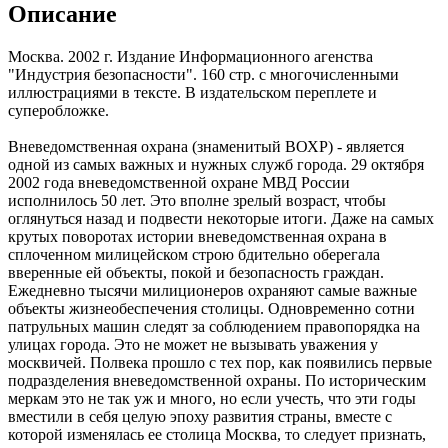
Описание
Москва. 2002 г. Издание Информационного агенства
"Индустрия безопасности". 160 стр. с многочисленными
иллюстрациями в тексте. В издательском переплете и
суперобложке.
Вневедомственная охрана (знаменитый ВОХР) - является
одной из самых важных и нужных служб города. 29 октября
2002 года вневедомственной охране МВД России
исполнилось 50 лет. Это вполне зрелый возраст, чтобы
оглянуться назад и подвести некоторые итоги. Даже на самых
крутых поворотах истории вневедомственная охрана в
сплоченном милицейском строю бдительно оберегала
вверенные ей объекты, покой и безопасность граждан.
Ежедневно тысячи милиционеров охраняют самые важные
объекты жизнеобеспечения столицы. Одновременно сотни
патрульных машин следят за соблюдением правопорядка на
улицах города. Это не может не вызывать уважения у
москвичей. Полвека прошло с тех пор, как появились первые
подразделения вневедомственной охраны. По историческим
меркам это не так уж и много, но если учесть, что эти годы
вместили в себя целую эпоху развития страны, вместе с
которой изменялась ее столица Москва, то следует признать,