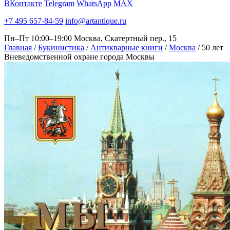
ВКонтакте
Telegram
WhatsApp
MAX
+7 495 657-84-59
info@artantique.ru
Пн–Пт 10:00–19:00
Москва, Скатертный пер., 15
Главная
/
Букинистика
/
Антикварные книги
/
Москва
/
50 лет
Вневедомственной охране города Москвы