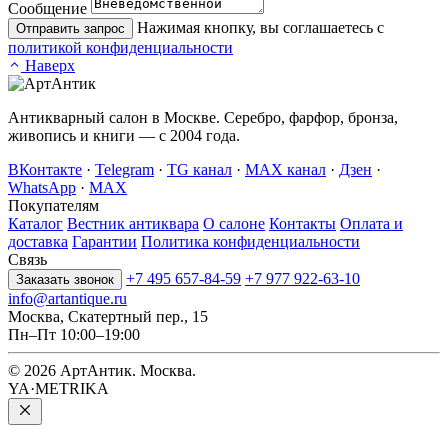
Сообщение
Нажимая кнопку, вы соглашаетесь с
Отправить запрос
политикой конфиденциальности
Наверх
Антикварный салон в Москве. Серебро, фарфор, бронза,
живопись и книги — с 2004 года.
ВКонтакте
·
Telegram
·
TG канал
·
MAX канал
·
Дзен
·
WhatsApp
·
MAX
Покупателям
Каталог
Вестник антиквара
О салоне
Контакты
Оплата и
доставка
Гарантии
Политика конфиденциальности
Связь
+7 495 657-84-59
+7 977 922-63-10
Заказать звонок
info@artantique.ru
Москва, Скатертный пер., 15
Пн–Пт 10:00–19:00
© 2026 АртАнтик. Москва.
YA·METRIKA