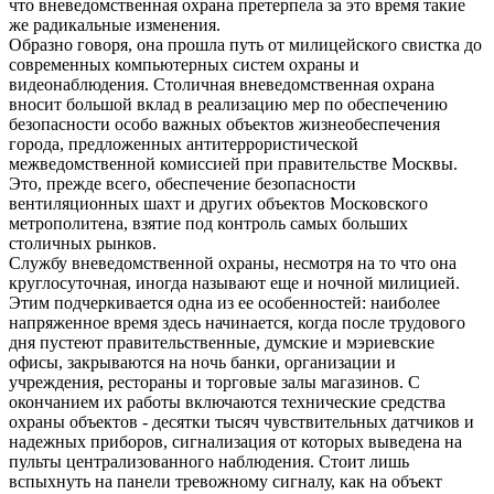
что вневедомственная охрана претерпела за это время такие
же радикальные изменения.
Образно говоря, она прошла путь от милицейского свистка до
современных компьютерных систем охраны и
видеонаблюдения. Столичная вневедомственная охрана
вносит большой вклад в реализацию мер по обеспечению
безопасности особо важных объектов жизнеобеспечения
города, предложенных антитеррористической
межведомственной комиссией при правительстве Москвы.
Это, прежде всего, обеспечение безопасности
вентиляционных шахт и других объектов Московского
метрополитена, взятие под контроль самых больших
столичных рынков.
Службу вневедомственной охраны, несмотря на то что она
круглосуточная, иногда называют еще и ночной милицией.
Этим подчеркивается одна из ее особенностей: наиболее
напряженное время здесь начинается, когда после трудового
дня пустеют правительственные, думские и мэриевские
офисы, закрываются на ночь банки, организации и
учреждения, рестораны и торговые залы магазинов. С
окончанием их работы включаются технические средства
охраны объектов - десятки тысяч чувствительных датчиков и
надежных приборов, сигнализация от которых выведена на
пульты централизованного наблюдения. Стоит лишь
вспыхнуть на панели тревожному сигналу, как на объект