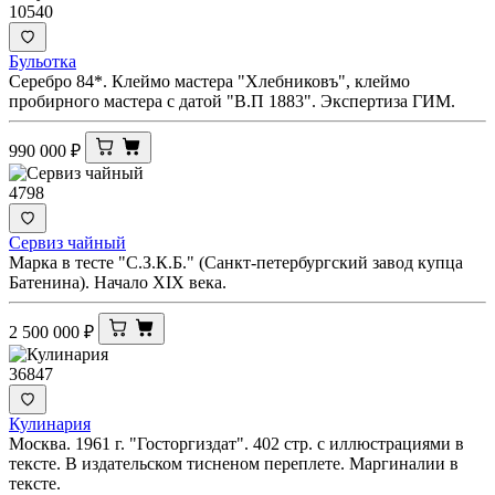
10540
Бульотка
Серебро 84*. Клеймо мастера "Хлебниковъ", клеймо
пробирного мастера с датой "В.П 1883". Экспертиза ГИМ.
990 000
₽
4798
Сервиз чайный
Марка в тесте "С.З.К.Б." (Санкт-петербургский завод купца
Батенина). Начало XIX века.
2 500 000
₽
36847
Кулинария
Москва. 1961 г. "Госторгиздат". 402 стр. с иллюстрациями в
тексте. В издательском тисненом переплете. Маргиналии в
тексте.