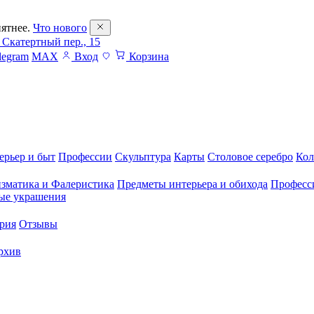
ятнее.
Что нового
 Скатертный пер., 15
legram
MAX
Вход
Корзина
ерьер и быт
Профессии
Скульптура
Карты
Столовое серебро
Кол
зматика и Фалеристика
Предметы интерьера и обихода
Професс
ые украшения
рия
Отзывы
рхив