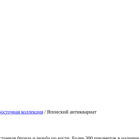
осточная коллекция
/
Японский антиквариат
очная бронза и резьба по кости. Более 300 предметов в наличии