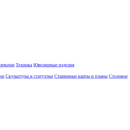
лекции
Техника
Ювелирные изделия
ии
Скульптура и статуэтки
Старинные карты и планы
Столовое