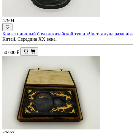
47904
Коллекционный брусок китайской туши «Чистая луна раздвига
Китай. Середина ХХ века.
50 000
₽