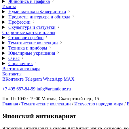
Живопись и графика
Иконы
Нумизматика и Фалеристика
Предметы интерьера и обихода
Профессии
Скульптура и статуэтки
Старинные карты и планы
Столовое серебро
Тематические коллекции
Техника и приборы
Ювелирные украшения
О нас
Справочник
Вестник антиквара
Контакты
ВКонтакте
Telegram
WhatsApp
MAX
+7 495 657-84-59
info@artantique.ru
Пн–Пт 10:00–19:00
Москва, Скатертный пер., 15
Главная
/
Тематические коллекции
/
Искусство народов мира
/
В
Японский
антиквариат
Японский антиквариат в салоне АртАнтик: нэцкэ, окимоно, вост