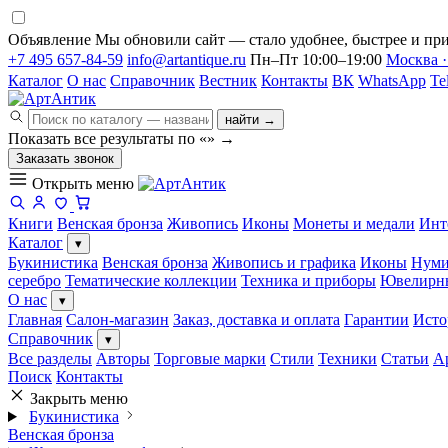
Объявление
Мы обновили сайт — стало удобнее, быстрее и при
+7 495 657-84-59
info@artantique.ru
Пн–Пт 10:00–19:00
Москва ·
Каталог
О нас
Справочник
Вестник
Контакты
ВК
WhatsApp
Te
найти →
Показать все результаты по «
»
→
Заказать звонок
Открыть меню
Книги
Венская бронза
Живопись
Иконы
Монеты и медали
Инт
Каталог
▾
Букинистика
Венская бронза
Живопись и графика
Иконы
Нуми
серебро
Тематические коллекции
Техника и приборы
Ювелирн
О нас
▾
Главная
Салон-магазин
Заказ, доставка и оплата
Гарантии
Исто
Справочник
▾
Все разделы
Авторы
Торговые марки
Стили
Техники
Статьи
А
Поиск
Контакты
Закрыть меню
Букинистика
Венская бронза