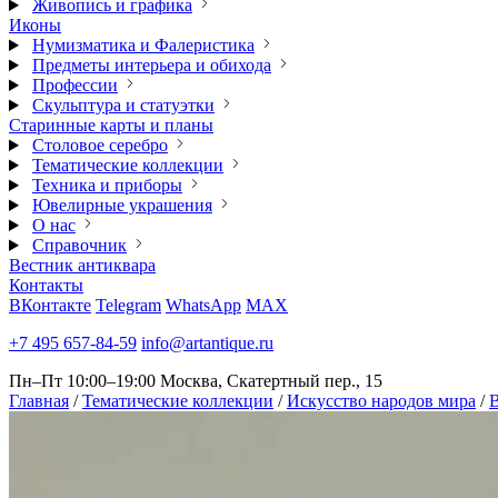
Живопись и графика
Иконы
Нумизматика и Фалеристика
Предметы интерьера и обихода
Профессии
Скульптура и статуэтки
Старинные карты и планы
Столовое серебро
Тематические коллекции
Техника и приборы
Ювелирные украшения
О нас
Справочник
Вестник антиквара
Контакты
ВКонтакте
Telegram
WhatsApp
MAX
+7 495 657-84-59
info@artantique.ru
Пн–Пт 10:00–19:00
Москва, Скатертный пер., 15
Главная
/
Тематические коллекции
/
Искусство народов мира
/
В