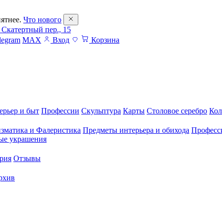
ятнее.
Что нового
 Скатертный пер., 15
legram
MAX
Вход
Корзина
ерьер и быт
Профессии
Скульптура
Карты
Столовое серебро
Кол
зматика и Фалеристика
Предметы интерьера и обихода
Професс
ые украшения
рия
Отзывы
рхив