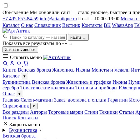
Объявление
Мы обновили сайт — стало удобнее, быстрее и при
+7 495 657-84-59
info@artantique.ru
Пн–Пт 10:00–19:00
Москва ·
Каталог
О нас
Справочник
Вестник
Контакты
ВК
WhatsApp
Te
найти →
Показать все результаты по «
»
→
Заказать звонок
Открыть меню
Книги
Венская бронза
Живопись
Иконы
Монеты и медали
Инт
Каталог
▾
Букинистика
Венская бронза
Живопись и графика
Иконы
Нуми
серебро
Тематические коллекции
Техника и приборы
Ювелирн
О нас
▾
Главная
Салон-магазин
Заказ, доставка и оплата
Гарантии
Исто
Справочник
▾
Все разделы
Авторы
Торговые марки
Стили
Техники
Статьи
А
Поиск
Контакты
Закрыть меню
Букинистика
Венская бронза