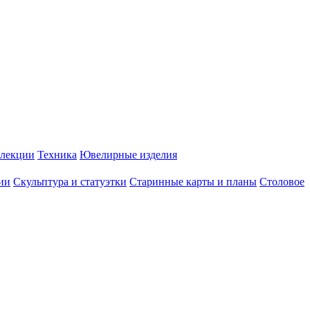
лекции
Техника
Ювелирные изделия
ии
Скульптура и статуэтки
Старинные карты и планы
Столовое