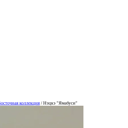
осточная коллекция
/
Нэцкэ "Ямабуси"