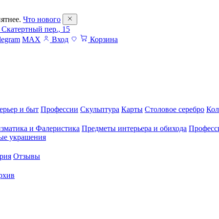
ятнее.
Что нового
 Скатертный пер., 15
legram
MAX
Вход
Корзина
ерьер и быт
Профессии
Скульптура
Карты
Столовое серебро
Кол
зматика и Фалеристика
Предметы интерьера и обихода
Професс
ые украшения
рия
Отзывы
рхив