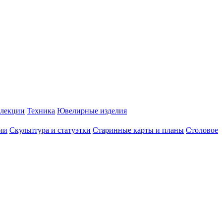
лекции
Техника
Ювелирные изделия
ии
Скульптура и статуэтки
Старинные карты и планы
Столовое