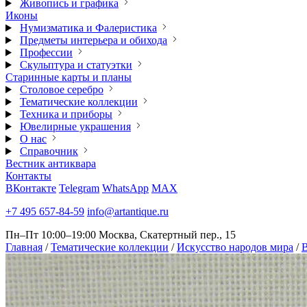
Живопись и графика
Иконы
Нумизматика и Фалеристика
Предметы интерьера и обихода
Профессии
Скульптура и статуэтки
Старинные карты и планы
Столовое серебро
Тематические коллекции
Техника и приборы
Ювелирные украшения
О нас
Справочник
Вестник антиквара
Контакты
ВКонтакте
Telegram
WhatsApp
MAX
+7 495 657-84-59
info@artantique.ru
Пн–Пт 10:00–19:00
Москва, Скатертный пер., 15
Главная
/
Тематические коллекции
/
Искусство народов мира
/
В