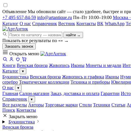
Объявление
Мы обновили сайт — стало удобнее, быстрее и при
+7 495 657-84-59
info@artantique.ru
Пн–Пт 10:00–19:00
Москва ·
Каталог
О нас
Справочник
Вестник
Контакты
ВК
WhatsApp
Te
найти →
Показать все результаты по «
»
→
Заказать звонок
Открыть меню
Книги
Венская бронза
Живопись
Иконы
Монеты и медали
Инт
Каталог
▾
Букинистика
Венская бронза
Живопись и графика
Иконы
Нуми
серебро
Тематические коллекции
Техника и приборы
Ювелирн
О нас
▾
Главная
Салон-магазин
Заказ, доставка и оплата
Гарантии
Исто
Справочник
▾
Все разделы
Авторы
Торговые марки
Стили
Техники
Статьи
А
Поиск
Контакты
Закрыть меню
Букинистика
Венская бронза