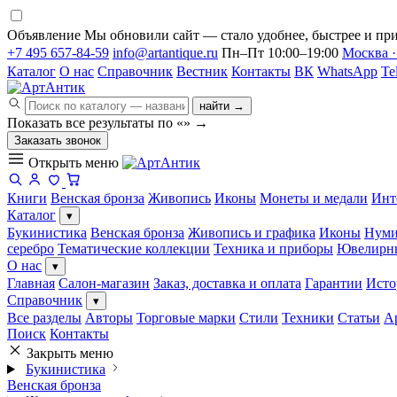
Объявление
Мы обновили сайт — стало удобнее, быстрее и при
+7 495 657-84-59
info@artantique.ru
Пн–Пт 10:00–19:00
Москва ·
Каталог
О нас
Справочник
Вестник
Контакты
ВК
WhatsApp
Te
найти →
Показать все результаты по «
»
→
Заказать звонок
Открыть меню
Книги
Венская бронза
Живопись
Иконы
Монеты и медали
Инт
Каталог
▾
Букинистика
Венская бронза
Живопись и графика
Иконы
Нуми
серебро
Тематические коллекции
Техника и приборы
Ювелирн
О нас
▾
Главная
Салон-магазин
Заказ, доставка и оплата
Гарантии
Исто
Справочник
▾
Все разделы
Авторы
Торговые марки
Стили
Техники
Статьи
А
Поиск
Контакты
Закрыть меню
Букинистика
Венская бронза