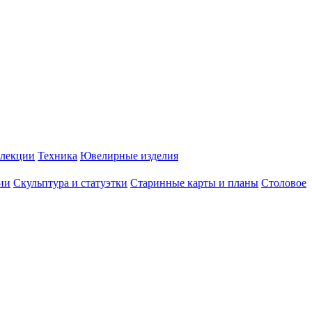
лекции
Техника
Ювелирные изделия
ии
Скульптура и статуэтки
Старинные карты и планы
Столовое