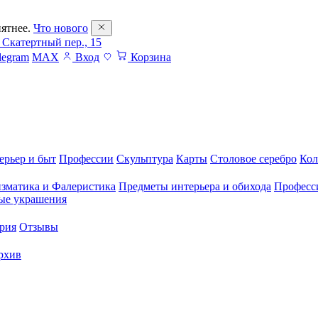
ятнее.
Что нового
 Скатертный пер., 15
legram
MAX
Вход
Корзина
ерьер и быт
Профессии
Скульптура
Карты
Столовое серебро
Кол
зматика и Фалеристика
Предметы интерьера и обихода
Професс
ые украшения
рия
Отзывы
рхив