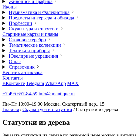
Живопись и графика
Иконы
Нумизматика и Фалеристика
Предметы интерьера и обихода
Профессии
Скульптура и статуэтки
Старинные карты и планы
Столовое серебро
Тематические коллекции
Техника и приборы
Ювелирные украшения
О нас
Справочник
Вестник антиквара
Контакты
ВКонтакте
Telegram
WhatsApp
MAX
+7 495 657-84-59
info@artantique.ru
Пн–Пт 10:00–19:00
Москва, Скатертный пер., 15
Главная
/
Скульптура и статуэтки
/
Статуэтки из дерева
Статуэтки
из дерева
Заказать статуэтки из дерева по разумной цене можно в антик