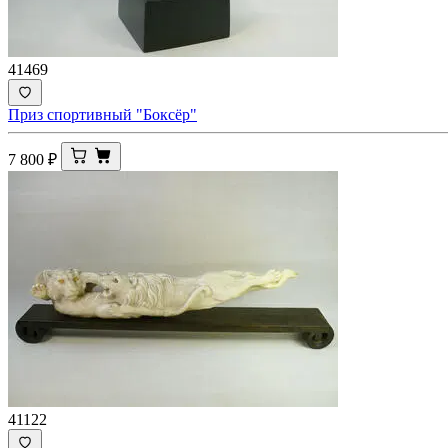
41469
Приз спортивный "Боксёр"
7 800
₽
41122