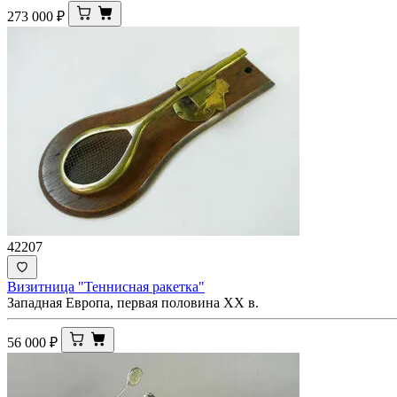
273 000
₽
42207
Визитница "Теннисная ракетка"
Западная Европа, первая половина XX в.
56 000
₽