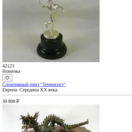
42123
Новинка
Спортивный приз "Теннисист"
Европа. Середина ХХ века.
30 800
₽