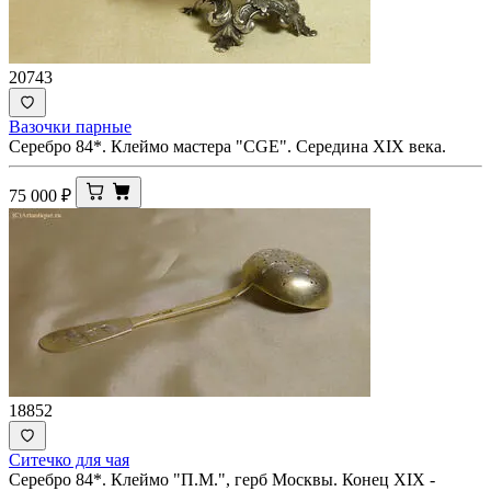
20743
Вазочки парные
Серебро 84*. Клеймо мастера "СGE". Середина ХIХ века.
75 000
₽
18852
Ситечко для чая
Серебро 84*. Клеймо "П.М.", герб Москвы. Конец XIX -