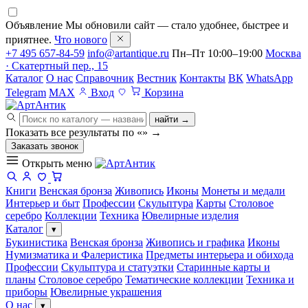
Объявление
Мы обновили сайт — стало удобнее, быстрее и
приятнее.
Что нового
+7 495 657-84-59
info@artantique.ru
Пн–Пт 10:00–19:00
Москва
· Скатертный пер., 15
Каталог
О нас
Справочник
Вестник
Контакты
ВК
WhatsApp
Telegram
MAX
Вход
Корзина
найти →
Показать все результаты по «
»
→
Заказать звонок
Открыть меню
Книги
Венская бронза
Живопись
Иконы
Монеты и медали
Интерьер и быт
Профессии
Скульптура
Карты
Столовое
серебро
Коллекции
Техника
Ювелирные изделия
Каталог
▾
Букинистика
Венская бронза
Живопись и графика
Иконы
Нумизматика и Фалеристика
Предметы интерьера и обихода
Профессии
Скульптура и статуэтки
Старинные карты и
планы
Столовое серебро
Тематические коллекции
Техника и
приборы
Ювелирные украшения
О нас
▾