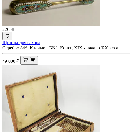
22658
Щипцы для сахара
Серебро 84*. Клеймо "GK". Конец XIX - начало ХХ века.
49 000
₽