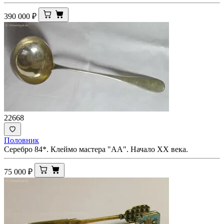
390 000
₽
22668
Половник
Серебро 84*. Клеймо мастера "АА". Начало ХХ века.
75 000
₽