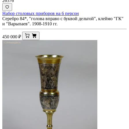
26576
Набор столовых приборов на 6 персон
Серебро 84*, "голова вправо с буквой дельтой", клеймо "ГК"
и "Варыпаев". 1908-1910 гг.
450 000
₽