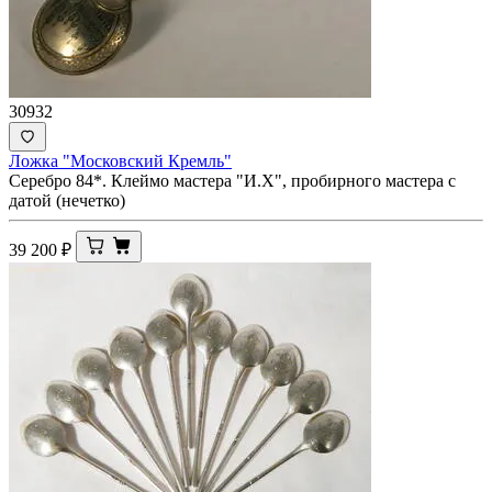
30932
Ложка "Московский Кремль"
Серебро 84*. Клеймо мастера "И.Х", пробирного мастера с
датой (нечетко)
39 200
₽