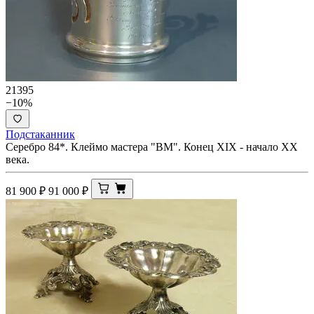
21395
−10%
Подстаканник
Серебро 84*. Клеймо мастера "ВМ". Конец XIX - начало ХХ
века.
81 900
₽
91 000
₽