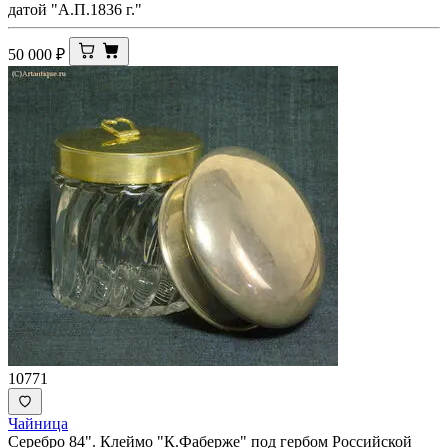
датой "А.П.1836 г."
50 000
₽
10771
Чайница
Серебро 84". Клеймо "К.Фаберже" под гербом Российской