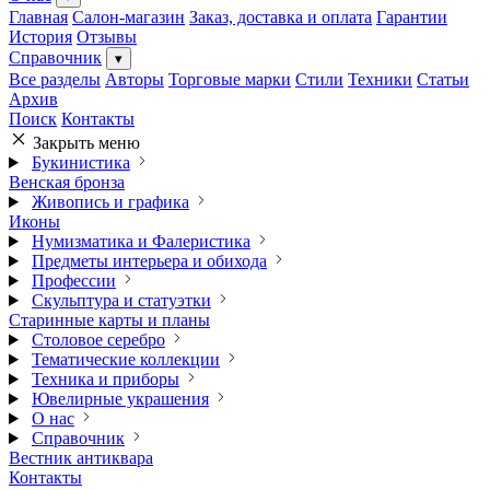
Главная
Салон-магазин
Заказ, доставка и оплата
Гарантии
История
Отзывы
Справочник
▾
Все разделы
Авторы
Торговые марки
Стили
Техники
Статьи
Архив
Поиск
Контакты
Закрыть меню
Букинистика
Венская бронза
Живопись и графика
Иконы
Нумизматика и Фалеристика
Предметы интерьера и обихода
Профессии
Скульптура и статуэтки
Старинные карты и планы
Столовое серебро
Тематические коллекции
Техника и приборы
Ювелирные украшения
О нас
Справочник
Вестник антиквара
Контакты