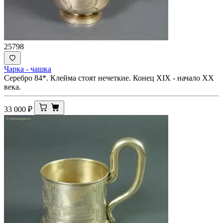
25798
Чарка - чашка
Серебро 84*. Клейма стоят нечеткие. Конец XIX - начало ХХ
века.
33 000
₽