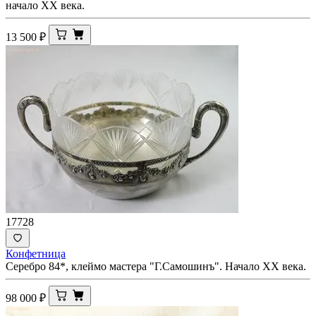
начало ХХ века.
13 500
₽
17728
Конфетница
Серебро 84*, клеймо мастера "Г.Самошинъ". Начало ХХ века.
98 000
₽