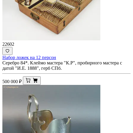
22602
Набор ложек на 12 персон
Серебро 84*. Клеймо мастера "К.Р", пробирного мастера с
датой "И.Е. 1888", герб СПб.
500 000
₽