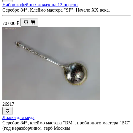
Набор кофейных ложек на 12 персон
Серебро 84*. Клеймо мастера "SF". Начало ХХ века.
70 000
₽
26917
Ложка для мёда
Серебро 84*, клеймо мастера "ВМ", пробирного мастера "ВС"
(год неразборчиво), герб Москвы.