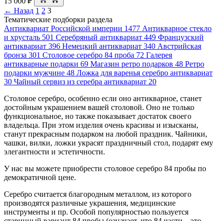
15 000
₽
← Назад
1
2
3
Тематические подборки раздела
Антиквариат Российской империи
1477
Антикварное стекло
и хрусталь
501
Серебряный антиквариат
449
Французский
антиквариат
396
Немецкий антиквариат
340
Австрийская
бронза
301
Столовое серебро 84 проба
72
Галерея
антикварные подарки
69
Магазин ретро подарков
48
Ретро
подарки мужчине
48
Ложка для варенья серебро антиквариат
30
Чайный сервиз из серебра антиквариат
20
Столовое серебро, особенно если оно антикварное, станет
достойным украшением вашей столовой. Оно не только
функциональное, но также показывает достаток своего
владельца. При этом изделия очень красивы и изысканы,
станут прекрасным подарком на любой праздник. Чайники,
чашки, вилки, ложки украсят праздничный стол, подарят ему
элегантности и эстетичности.
У нас вы можете приобрести столовое серебро 84 пробы по
демократичной цене.
Серебро считается благородным металлом, из которого
производятся различные украшения, медицинские
инструменты и пр. Особой популярностью пользуется
старинный вариант 84 пробы (означает, что 84 части – это