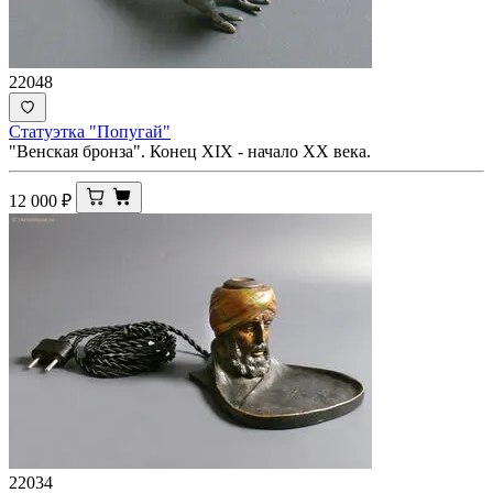
22048
Статуэтка "Попугай"
"Венская бронза". Конец XIX - начало ХХ века.
12 000
₽
22034