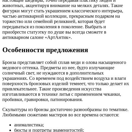
настоящие шедевры, точно передавая пластику людей и
животных, акцентируя внимание на мелких деталях. Такие
фигурки могут стать украшением классического интерьера,
частью антикварной коллекции, прекрасным подарком на
торжество или семейной реликвией, которая будет
передаваться из поколения в поколение. Выбрать и
приобрести статуэтку по душе вы всегда сможете в
антикварном салоне «АртАнтик».
Особенности предложения
Бронза представляет собой сплав меди и олова насыщенного
медового оттенка. Предметы из нее, будто излучающие
солнечный свет, не нуждаются в дополнительных
украшениях. Со временем под воздействием воздуха и влаги
поверхность бронзовых изделий темнеет, что только делает их
привлекательнее. Такие произведения искусства
изготавливаются в технике литья с применением чеканки,
пробивки, гравировки, патинирования.
Скульптуры из бронзы достаточно разнообразны по тематике.
Любимыми сюжетами мастеров во все времена остаются:
анималистика;
бюсты и портреты знаменитостей;