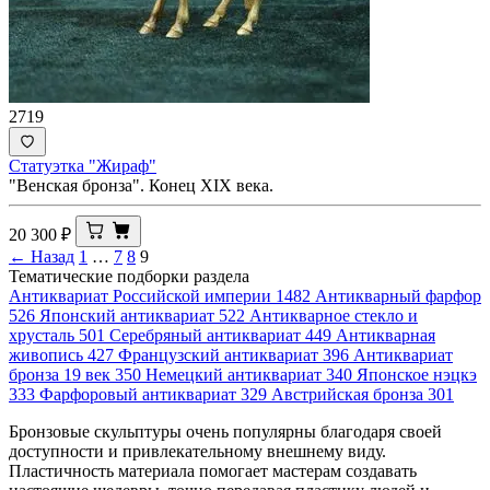
2719
Статуэтка "Жираф"
"Венская бронза". Конец XIX века.
20 300
₽
← Назад
1
…
7
8
9
Тематические подборки раздела
Антиквариат Российской империи
1482
Антикварный фарфор
526
Японский антиквариат
522
Антикварное стекло и
хрусталь
501
Серебряный антиквариат
449
Антикварная
живопись
427
Французский антиквариат
396
Антиквариат
бронза 19 век
350
Немецкий антиквариат
340
Японское нэцкэ
333
Фарфоровый антиквариат
329
Австрийская бронза
301
Бронзовые скульптуры очень популярны благодаря своей
доступности и привлекательному внешнему виду.
Пластичность материала помогает мастерам создавать