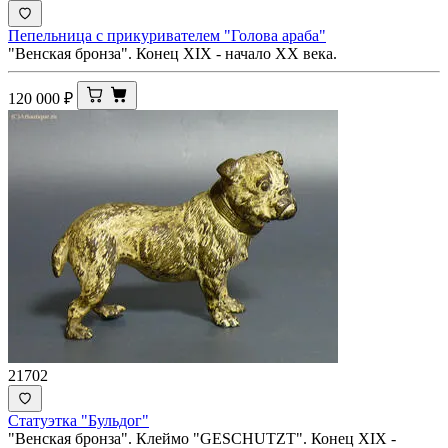
Пепельница с прикуривателем "Голова араба"
"Венская бронза". Конец XIX - начало ХХ века.
120 000
₽
21702
Статуэтка "Бульдог"
"Венская бронза". Клеймо "GESCHUTZT". Конец XIX -