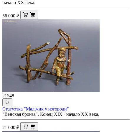
начало ХХ века.
56 000
₽
21548
Статуэтка "Мальчик у изгороди"
"Венская бронза". Конец XIX - начало ХХ века.
21 000
₽