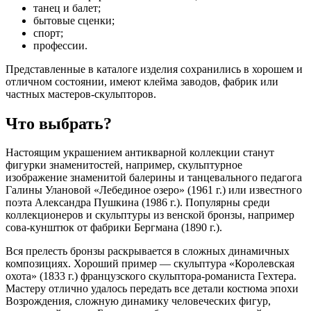
танец и балет;
бытовые сценки;
спорт;
профессии.
Представленные в каталоге изделия сохранились в хорошем и
отличном состоянии, имеют клейма заводов, фабрик или
частных мастеров-скульпторов.
Что выбрать?
Настоящим украшением антикварной коллекции станут
фигурки знаменитостей, например, скульптурное
изображение знаменитой балерины и танцевального педагога
Галины Улановой «Лебединое озеро» (1961 г.) или известного
поэта Александра Пушкина (1986 г.). Популярны среди
коллекционеров и скульптуры из венской бронзы, например
сова-кунштюк от фабрики Бергмана (1890 г.).
Вся прелесть бронзы раскрывается в сложных динамичных
композициях. Хороший пример — скульптура «Королевская
охота» (1833 г.) французского скульптора-романиста Гехтера.
Мастеру отлично удалось передать все детали костюма эпохи
Возрождения, сложную динамику человеческих фигур,