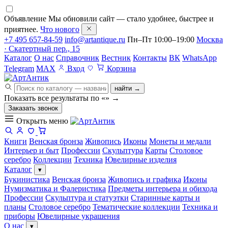
Объявление
Мы обновили сайт — стало удобнее, быстрее и
приятнее.
Что нового
+7 495 657-84-59
info@artantique.ru
Пн–Пт 10:00–19:00
Москва
· Скатертный пер., 15
Каталог
О нас
Справочник
Вестник
Контакты
ВК
WhatsApp
Telegram
MAX
Вход
Корзина
найти →
Показать все результаты по «
»
→
Заказать звонок
Открыть меню
Книги
Венская бронза
Живопись
Иконы
Монеты и медали
Интерьер и быт
Профессии
Скульптура
Карты
Столовое
серебро
Коллекции
Техника
Ювелирные изделия
Каталог
▾
Букинистика
Венская бронза
Живопись и графика
Иконы
Нумизматика и Фалеристика
Предметы интерьера и обихода
Профессии
Скульптура и статуэтки
Старинные карты и
планы
Столовое серебро
Тематические коллекции
Техника и
приборы
Ювелирные украшения
О нас
▾