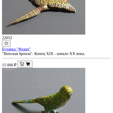
22052
Булавка "Фазан"
"Венская бронза". Конец XIX - начало ХХ века.
15 000
₽