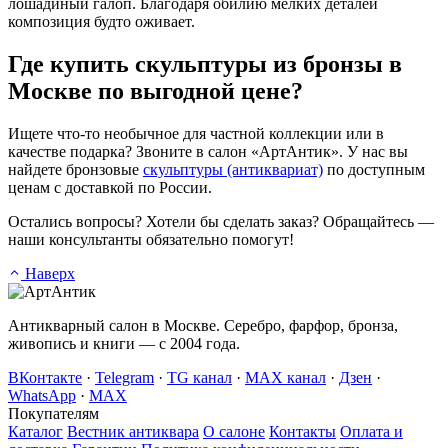
лошадиный галоп. Благодаря обилию мелких деталей
композиция будто оживает.
Где купить скульптуры из бронзы в
Москве по выгодной цене?
Ищете что-то необычное для частной коллекции или в
качестве подарка? Звоните в салон «АртАнтик». У нас вы
найдете бронзовые
скульптуры (антиквариат)
по доступным
ценам с доставкой по России.
Остались вопросы? Хотели бы сделать заказ? Обращайтесь —
наши консультанты обязательно помогут!
Наверх
Антикварный салон в Москве. Серебро, фарфор, бронза,
живопись и книги — с 2004 года.
ВКонтакте
·
Telegram
·
TG канал
·
MAX канал
·
Дзен
·
WhatsApp
·
MAX
Покупателям
Каталог
Вестник антиквара
О салоне
Контакты
Оплата и