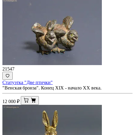
21547
Статуэтка "Две птички"
"Венская бронза". Конец XIX - начало ХХ века.
12 000
₽