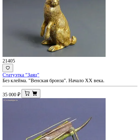
21405
Статуэтка "Заяц"
Без клейма. "Венская бронза". Начало ХХ века.
35 000
₽