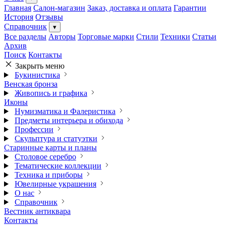
Главная
Салон-магазин
Заказ, доставка и оплата
Гарантии
История
Отзывы
Справочник
▾
Все разделы
Авторы
Торговые марки
Стили
Техники
Статьи
Архив
Поиск
Контакты
Закрыть меню
Букинистика
Венская бронза
Живопись и графика
Иконы
Нумизматика и Фалеристика
Предметы интерьера и обихода
Профессии
Скульптура и статуэтки
Старинные карты и планы
Столовое серебро
Тематические коллекции
Техника и приборы
Ювелирные украшения
О нас
Справочник
Вестник антиквара
Контакты