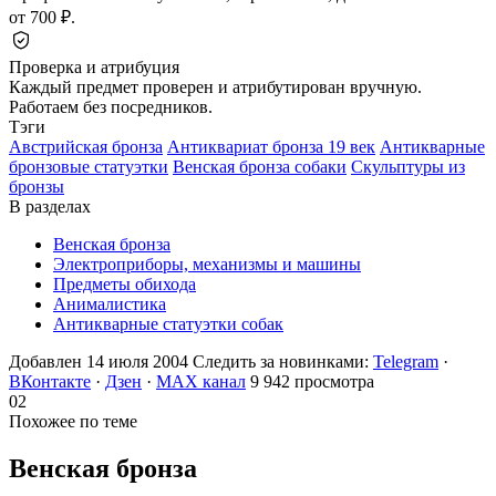
от 700 ₽.
Проверка и атрибуция
Каждый предмет проверен и атрибутирован вручную.
Работаем без посредников.
Тэги
Австрийская бронза
Антиквариат бронза 19 век
Антикварные
бронзовые статуэтки
Венская бронза собаки
Скульптуры из
бронзы
В разделах
Венская бронза
Электроприборы, механизмы и машины
Предметы обихода
Анималистика
Антикварные статуэтки собак
Добавлен 14 июля 2004
Следить за новинками:
Telegram
·
ВКонтакте
·
Дзен
·
MAX канал
9 942 просмотра
02
Похожее по теме
Венская
бронза