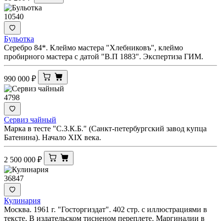
10540
Бульотка
Серебро 84*. Клеймо мастера "Хлебниковъ", клеймо
пробирного мастера с датой "В.П 1883". Экспертиза ГИМ.
990 000
₽
4798
Сервиз чайный
Марка в тесте "С.З.К.Б." (Санкт-петербургский завод купца
Батенина). Начало XIX века.
2 500 000
₽
36847
Кулинария
Москва. 1961 г. "Госторгиздат". 402 стр. с иллюстрациями в
тексте. В издательском тисненом переплете. Маргиналии в