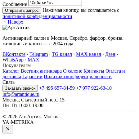
Сообщение
Нажимая кнопку, вы соглашаетесь с
Отправить запрос
политикой конфиденциальности
Наверх
Антикварный салон в Москве. Серебро, фарфор, бронза,
живопись и книги — с 2004 года.
ВКонтакте
·
Telegram
·
TG канал
·
MAX канал
·
Дзен
·
WhatsApp
·
MAX
Покупателям
Каталог
Вестник антиквара
О салоне
Контакты
Оплата и
доставка
Гарантии
Политика конфиденциальности
Связь
+7 495 657-84-59
+7 977 922-63-10
Заказать звонок
info@artantique.ru
Москва, Скатертный пер., 15
Пн–Пт 10:00–19:00
© 2026 АртАнтик. Москва.
YA·METRIKA