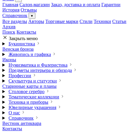
Главная
Салон-магазин
Заказ, доставка и оплата
Гарантии
История
Отзывы
Справочник
▾
Все разделы
Авторы
Торговые марки
Стили
Техники
Статьи
Архив
Поиск
Контакты
Закрыть меню
Букинистика
Венская бронза
Живопись и графика
Иконы
Нумизматика и Фалеристика
Предметы интерьера и обихода
Профессии
Скульптура и статуэтки
Старинные карты и планы
Столовое серебро
Тематические коллекции
Техника и приборы
Ювелирные украшения
О нас
Справочник
Вестник антиквара
Контакты