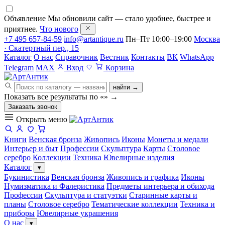
Объявление
Мы обновили сайт — стало удобнее, быстрее и
приятнее.
Что нового
+7 495 657-84-59
info@artantique.ru
Пн–Пт 10:00–19:00
Москва
· Скатертный пер., 15
Каталог
О нас
Справочник
Вестник
Контакты
ВК
WhatsApp
Telegram
MAX
Вход
Корзина
найти →
Показать все результаты по «
»
→
Заказать звонок
Открыть меню
Книги
Венская бронза
Живопись
Иконы
Монеты и медали
Интерьер и быт
Профессии
Скульптура
Карты
Столовое
серебро
Коллекции
Техника
Ювелирные изделия
Каталог
▾
Букинистика
Венская бронза
Живопись и графика
Иконы
Нумизматика и Фалеристика
Предметы интерьера и обихода
Профессии
Скульптура и статуэтки
Старинные карты и
планы
Столовое серебро
Тематические коллекции
Техника и
приборы
Ювелирные украшения
О нас
▾