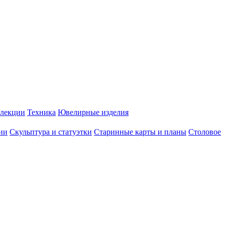
лекции
Техника
Ювелирные изделия
ии
Скульптура и статуэтки
Старинные карты и планы
Столовое