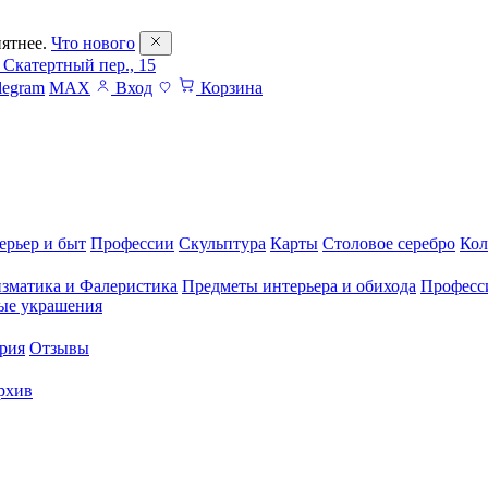
ятнее.
Что нового
 Скатертный пер., 15
legram
MAX
Вход
Корзина
ерьер и быт
Профессии
Скульптура
Карты
Столовое серебро
Кол
зматика и Фалеристика
Предметы интерьера и обихода
Професс
ые украшения
рия
Отзывы
рхив