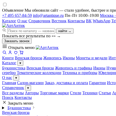
Объявление
Мы обновили сайт — стало удобнее, быстрее и при
+7 495 657-84-59
info@artantique.ru
Пн–Пт 10:00–19:00
Москва ·
Каталог
О нас
Справочник
Вестник
Контакты
ВК
WhatsApp
Te
найти →
Показать все результаты по «
»
→
Заказать звонок
Открыть меню
Книги
Венская бронза
Живопись
Иконы
Монеты и медали
Инт
Каталог
▾
Букинистика
Венская бронза
Живопись и графика
Иконы
Нуми
серебро
Тематические коллекции
Техника и приборы
Ювелирн
О нас
▾
Главная
Салон-магазин
Заказ, доставка и оплата
Гарантии
Исто
Справочник
▾
Все разделы
Авторы
Торговые марки
Стили
Техники
Статьи
А
Поиск
Контакты
Закрыть меню
Букинистика
Венская бронза