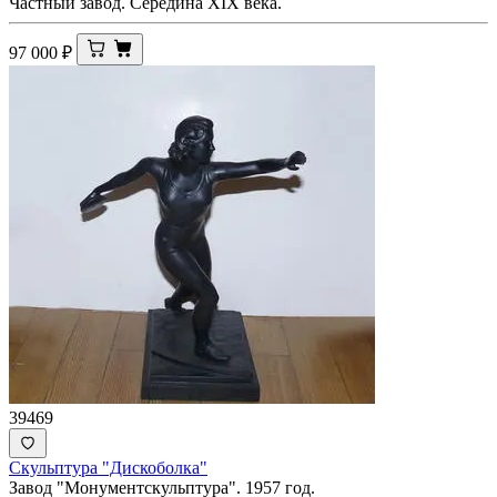
Частный завод. Середина XIX века.
97 000
₽
39469
Скульптура "Дискоболка"
Завод "Монументскульптура". 1957 год.