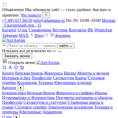
Объявление
Мы обновили сайт — стало удобнее, быстрее и
приятнее.
Что нового
+7 495 657-84-59
info@artantique.ru
Пн–Пт 10:00–19:00
Москва
· Скатертный пер., 15
Каталог
О нас
Справочник
Вестник
Контакты
ВК
WhatsApp
Telegram
MAX
Вход
Корзина
найти →
Показать все результаты по «
»
→
Заказать звонок
Открыть меню
Книги
Венская бронза
Живопись
Иконы
Монеты и медали
Интерьер и быт
Профессии
Скульптура
Карты
Столовое
серебро
Коллекции
Техника
Ювелирные изделия
Каталог
▾
Букинистика
Венская бронза
Живопись и графика
Иконы
Нумизматика и Фалеристика
Предметы интерьера и обихода
Профессии
Скульптура и статуэтки
Старинные карты и
планы
Столовое серебро
Тематические коллекции
Техника и
приборы
Ювелирные украшения
О нас
▾