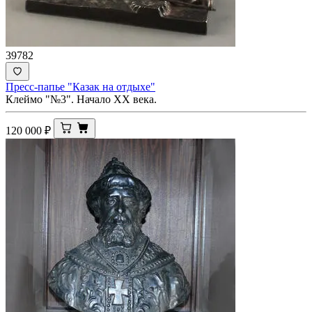
39782
Пресс-папье "Казак на отдыхе"
Клеймо "№3". Начало XX века.
120 000
₽