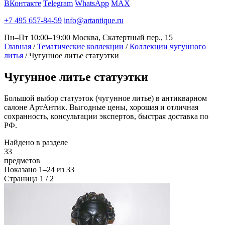
ВКонтакте
Telegram
WhatsApp
MAX
+7 495 657-84-59
info@artantique.ru
Пн–Пт 10:00–19:00
Москва, Скатертный пер., 15
Главная
/
Тематические коллекции
/
Коллекции чугунного
литья
/
Чугунное литье статуэтки
Чугунное
литье статуэтки
Большой выбор статуэток (чугунное литье) в антикварном
салоне АртАнтик. Выгодные цены, хорошая и отличная
сохранность, консультации экспертов, быстрая доставка по
РФ.
Найдено в разделе
33
предметов
Показано
1–24
из
33
Страница 1 / 2