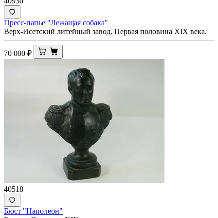
40930
Пресс-папье "Лежащая собака"
Верх-Исетский литейный завод. Первая половина ХIХ века.
70 000
₽
40518
Бюст "Наполеон"