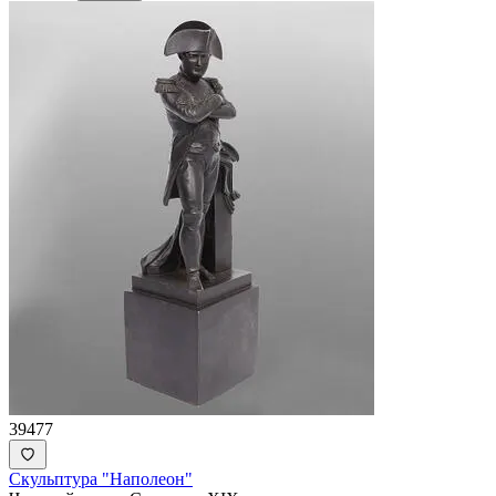
39477
Скульптура "Наполеон"