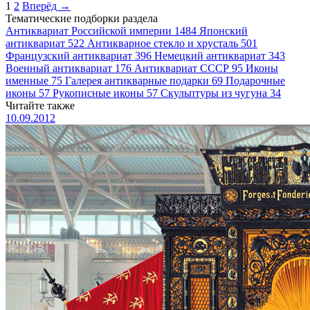
1
2
Вперёд →
Тематические подборки раздела
Антиквариат Российской империи
1484
Японский
антиквариат
522
Антикварное стекло и хрусталь
501
Французский антиквариат
396
Немецкий антиквариат
343
Военный антиквариат
176
Антиквариат СССР
95
Иконы
именные
75
Галерея антикварные подарки
69
Подарочные
иконы
57
Рукописные иконы
57
Скульптуры из чугуна
34
Читайте также
10.09.2012