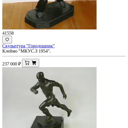
41558
Скульптура "Городошник"
Клеймо "МКУС.З 1954".
237 000
₽