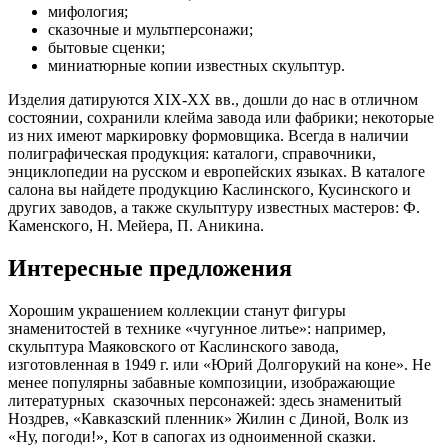
мифология;
сказочные и мультперсонажи;
бытовые сценки;
миниатюрные копии известных скульптур.
Изделия датируются XIX-XX вв., дошли до нас в отличном
состоянии, сохранили клейма завода или фабрики; некоторые
из них имеют маркировку формовщика. Всегда в наличии
полиграфическая продукция: каталоги, справочники,
энциклопедии на русском и европейских языках. В каталоге
салона вы найдете продукцию Каслинского, Кусинского и
других заводов, а также скульптуру известных мастеров: Ф.
Каменского, Н. Мейера, П. Аникина.
Интересные предложения
Хорошим украшением коллекции станут фигуры
знаменитостей в технике «чугунное литье»: например,
скульптура Маяковского от Каслинского завода,
изготовленная в 1949 г. или «Юрий Долгорукий на коне». Не
менее популярны забавные композиции, изображающие
литературных сказочных персонажей: здесь знаменитый
Ноздрев, «Кавказский пленник» Жилин с Диной, Волк из
«Ну, погоди!», Кот в сапогах из одноименной сказки.