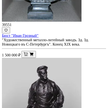
39551
Бюст "Иван Грозный"
"Художественный металло-литейный заводъ. Зд. Зд.
Новицкаго въ С-Петербургъ". Конец XIX века.
1 500 000
₽