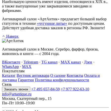
Наибольшую ценность имеют изделия, относящиеся к XIX в.,
а также выпущенные уже закрывшимися заводами и
фабриками.
Антикварный салон «АртАнтик» предлагает большой выбор
статуэток в технике
«чугунное литье»
по доступным ценам.
Действует удобная доставка заказов в регионы РФ. Звоните!
Наверх
Антикварный салон в Москве. Серебро, фарфор, бронза,
живопись и книги — с 2004 года.
ВКонтакте
·
Telegram
·
TG канал
·
MAX канал
·
Дзен
·
WhatsApp
·
MAX
Покупателям
Каталог
Вестник антиквара
О салоне
Контакты
Оплата и
доставка
Гарантии
Политика конфиденциальности
Связь
+7 495 657-84-59
+7 977 922-63-10
Заказать звонок
info@artantique.ru
Москва, Скатертный пер., 15
Пн–Пт 10:00–19:00