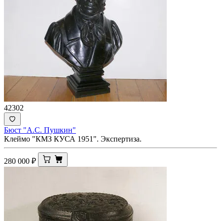
42302
Бюст "А.С. Пушкин"
Клеймо "КМЗ КУСА 1951". Экспертиза.
280 000
₽