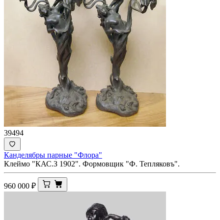
39494
Канделябры парные "Флора"
Клеймо "КАС.З 1902". Формовщик "Ф. Тепляковъ".
960 000
₽