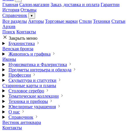
Главная
Салон-магазин
Заказ, доставка и оплата
Гарантии
История
Отзывы
Справочник
▾
Все разделы
Авторы
Торговые марки
Стили
Техники
Статьи
Архив
Поиск
Контакты
Закрыть меню
Букинистика
Венская бронза
Живопись и графика
Иконы
Нумизматика и Фалеристика
Предметы интерьера и обихода
Профессии
Скульптура и статуэтки
Старинные карты и планы
Столовое серебро
Тематические коллекции
Техника и приборы
Ювелирные украшения
О нас
Справочник
Вестник антиквара
Контакты