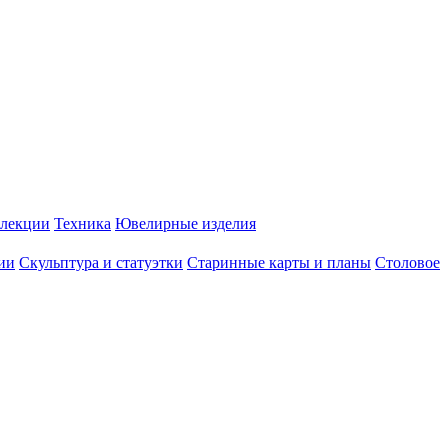
лекции
Техника
Ювелирные изделия
ии
Скульптура и статуэтки
Старинные карты и планы
Столовое