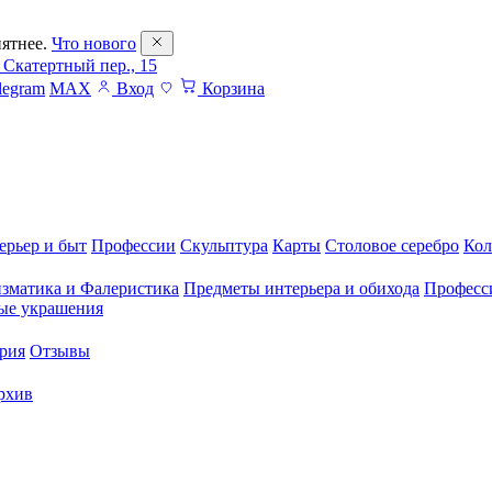
ятнее.
Что нового
 Скатертный пер., 15
legram
MAX
Вход
Корзина
ерьер и быт
Профессии
Скульптура
Карты
Столовое серебро
Кол
зматика и Фалеристика
Предметы интерьера и обихода
Професс
ые украшения
рия
Отзывы
рхив