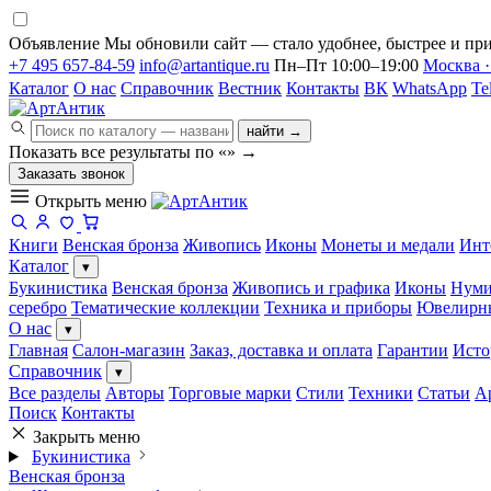
Объявление
Мы обновили сайт — стало удобнее, быстрее и при
+7 495 657-84-59
info@artantique.ru
Пн–Пт 10:00–19:00
Москва ·
Каталог
О нас
Справочник
Вестник
Контакты
ВК
WhatsApp
Te
найти →
Показать все результаты по «
»
→
Заказать звонок
Открыть меню
Книги
Венская бронза
Живопись
Иконы
Монеты и медали
Инт
Каталог
▾
Букинистика
Венская бронза
Живопись и графика
Иконы
Нуми
серебро
Тематические коллекции
Техника и приборы
Ювелирн
О нас
▾
Главная
Салон-магазин
Заказ, доставка и оплата
Гарантии
Исто
Справочник
▾
Все разделы
Авторы
Торговые марки
Стили
Техники
Статьи
А
Поиск
Контакты
Закрыть меню
Букинистика
Венская бронза