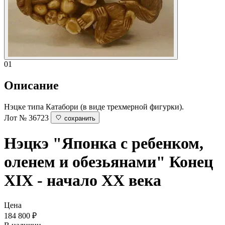
01
Описание
Нэцке типа Катабори (в виде трехмерной фигурки).
Лот № 36723
сохранить
Нэцкэ "Японка с ребенком,
оленем и обезьянами"
Конец
XIX - начало ХХ века
Цена
184 800
₽