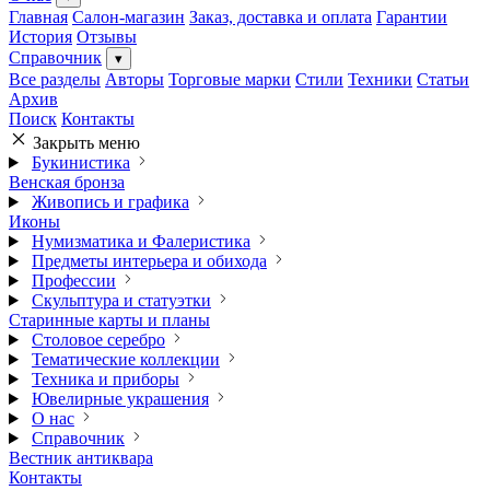
Главная
Салон-магазин
Заказ, доставка и оплата
Гарантии
История
Отзывы
Справочник
▾
Все разделы
Авторы
Торговые марки
Стили
Техники
Статьи
Архив
Поиск
Контакты
Закрыть меню
Букинистика
Венская бронза
Живопись и графика
Иконы
Нумизматика и Фалеристика
Предметы интерьера и обихода
Профессии
Скульптура и статуэтки
Старинные карты и планы
Столовое серебро
Тематические коллекции
Техника и приборы
Ювелирные украшения
О нас
Справочник
Вестник антиквара
Контакты