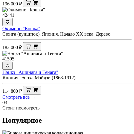
196 000
₽
42441
Окимоно "Кошка"
Сюнга (кунштюк). Япония. Начало XX века. Дерево.
182 000
₽
41505
Нэцкэ "Ашинага и Тенага"
Япония. Эпоха Мэйдзи (1868-1912).
114 800
₽
Смотреть все →
03
Стоит посмотреть
Популярное