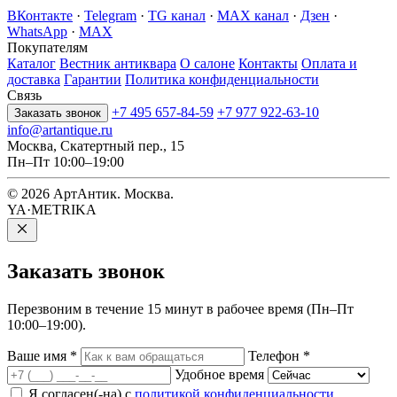
ВКонтакте
·
Telegram
·
TG канал
·
MAX канал
·
Дзен
·
WhatsApp
·
MAX
Покупателям
Каталог
Вестник антиквара
О салоне
Контакты
Оплата и
доставка
Гарантии
Политика конфиденциальности
Связь
+7 495 657-84-59
+7 977 922-63-10
Заказать звонок
info@artantique.ru
Москва, Скатертный пер., 15
Пн–Пт 10:00–19:00
© 2026 АртАнтик. Москва.
YA·METRIKA
Заказать
звонок
Перезвоним в течение 15 минут в рабочее время (Пн–Пт
10:00–19:00).
Ваше имя
*
Телефон
*
Удобное время
Я согласен(-на) с
политикой конфиденциальности