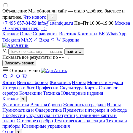
Объявление
Мы обновили сайт — стало удобнее, быстрее и
приятнее.
Что нового
+7 495 657-84-59
info@artantique.ru
Пн–Пт 10:00–19:00
Москва
· Скатертный пер., 15
Каталог
О нас
Справочник
Вестник
Контакты
ВК
WhatsApp
Telegram
MAX
Вход
Корзина
найти →
Показать все результаты по «
»
→
Заказать звонок
Открыть меню
Книги
Венская бронза
Живопись
Иконы
Монеты и медали
Интерьер и быт
Профессии
Скульптура
Карты
Столовое
серебро
Коллекции
Техника
Ювелирные изделия
Каталог
▾
Букинистика
Венская бронза
Живопись и графика
Иконы
Нумизматика и Фалеристика
Предметы интерьера и обихода
Профессии
Скульптура и статуэтки
Старинные карты и
планы
Столовое серебро
Тематические коллекции
Техника и
приборы
Ювелирные украшения
О нас
▾