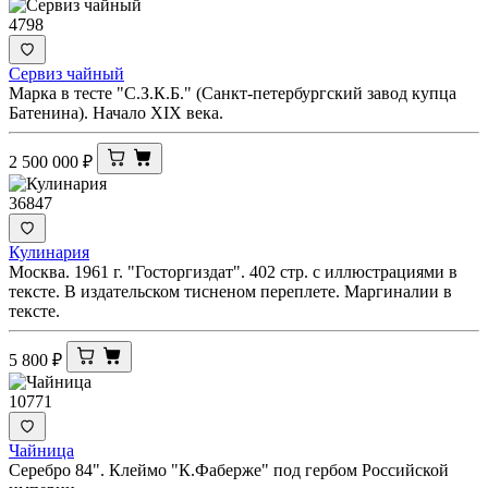
4798
Сервиз чайный
Марка в тесте "С.З.К.Б." (Санкт-петербургский завод купца
Батенина). Начало XIX века.
2 500 000
₽
36847
Кулинария
Москва. 1961 г. "Госторгиздат". 402 стр. с иллюстрациями в
тексте. В издательском тисненом переплете. Маргиналии в
тексте.
5 800
₽
10771
Чайница
Серебро 84". Клеймо "К.Фаберже" под гербом Российской