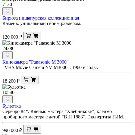
7130
Бирюза нишапурская коллекционная
Камень, уникальный своим размером.
120 000
₽
24386
Кинокамера "Panasonic M 3000"
"VHS Movie Camera NV-M3000". 1960-е годы.
18 200
₽
10540
Бульотка
Серебро 84*. Клеймо мастера "Хлебниковъ", клеймо
пробирного мастера с датой "В.П 1883". Экспертиза ГИМ.
990 000
₽